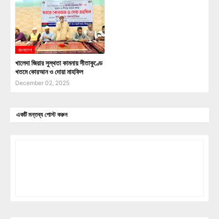
বাংলাদেশ
খালেদা জিয়ার সুস্থতা কামনায় সীতাকুণ্ডে
খতমে কোরআন ও দোয়া মাহফিল
December 02, 2025
একটি মন্তব্য পোস্ট করুন