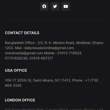
CONTACT DETAILS
Bangladesh Office : 2/2, R. K. Mission Road, Motijheel, Dhaka-
1203. Mail : dailynewsbdonline@gmail.com,
dnbdmedia@gmail.com Mobile : 01913-719924,
01731828236, 01919-667217
USA OFFICE
109-17 205th St, Saint Albans, NY 11412. Phone : +1 (718)
864-3245
LONDON OFFICE
8/A Prime Meridian Walk. Canary Wharf, London. Phone : +44