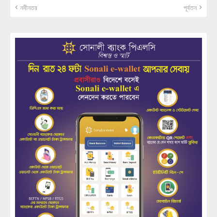
নবীনতর
পূর্বতন