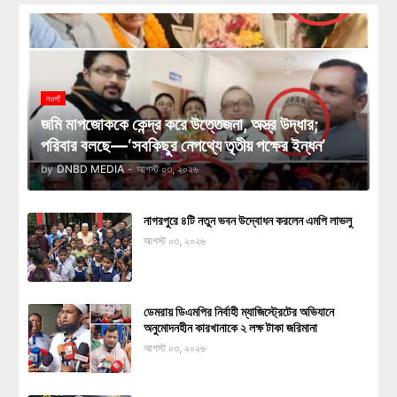
নওগাঁ
জমি মাপজোককে কেন্দ্র করে উত্তেজনা, অস্ত্র উদ্ধার;
পরিবার বলছে—‘সবকিছুর নেপথ্যে তৃতীয় পক্ষের ইন্ধন’
by
DNBD MEDIA
-
আগস্ট ০৩, ২০২৬
নাগরপুরে ৪টি নতুন ভবন উদ্বোধন করলেন এমপি লাভলু
আগস্ট ০৩, ২০২৬
ডেমরায় ডিএমপির নির্বাহী ম্যাজিস্ট্রেটের অভিযানে
অনুমোদনহীন কারখানাকে ২ লক্ষ টাকা জরিমানা
আগস্ট ০৩, ২০২৬