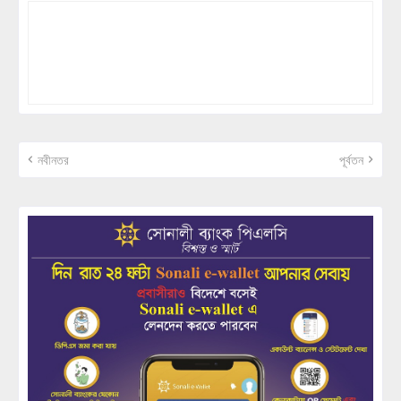
নবীনতর
পূর্বতন