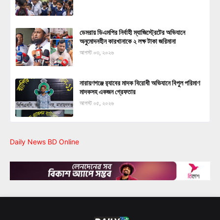
ডেমরায় ডিএমপির নির্বাহী ম্যাজিস্ট্রেটের অভিযানে
অনুমোদনহীন কারখানাকে ২ লক্ষ টাকা জরিমানা
আগস্ট ০৩, ২০২৬
নারায়ণগঞ্জে র‍্যাবের মাদক বিরোধী অভিযানে বিপুল পরিমাণ
মাদকসহ একজন গ্রেফতার
আগস্ট ০৫, ২০২৬
Daily News BD Online