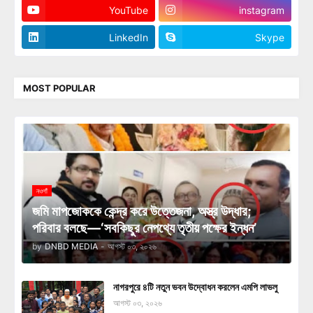
YouTube
instagram
LinkedIn
Skype
MOST POPULAR
নওগাঁ
জমি মাপজোককে কেন্দ্র করে উত্তেজনা, অস্ত্র উদ্ধার;
পরিবার বলছে—‘সবকিছুর নেপথ্যে তৃতীয় পক্ষের ইন্ধন’
by
DNBD MEDIA
-
আগস্ট ০৩, ২০২৬
নাগরপুরে ৪টি নতুন ভবন উদ্বোধন করলেন এমপি লাভলু
আগস্ট ০৩, ২০২৬