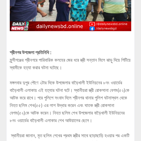
শ্রীনগর উপজেলা প্রতিনিধি :
মুন্সীগঞ্জের শ্রীনগরে পারিবারিক কলহের জের ধরে স্ত্রী সন্তান মিলে ঝাড়ু দিয়ে পিটিয়ে
স্বামীকে হত্যা করার ঘটনা ঘটেছে।
মঙ্গলবার দুপুর পৌণে ২টার দিকে উপজেলার বাড়ৈখালী ইউনিয়নের ৮নং ওয়ার্ডের
বাড়ৈখালী এলাকায় এই হত্যার ঘটনা ঘটে। স্থানীয়রা স্ত্রী রোকসানা বেগম(৫২)কে
আটক করে রাখে। পরে পুলিশে সংবাদ দিলে শ্রীনগর থানার পুলিশ ঘটনাস্থল থেকে
নিহত ছলিম শেখ(৫৫) এর লাশ উদ্ধার করেন এবং ঘাতক স্ত্রী রোকসানা
বেগম(৫২)কে আটক করেন। নিহত ছলিম শেখ উপজেলার বাড়ৈখালী ইউনিয়নের
৮নং ওয়ার্ডের বাড়ৈখালী এলাকার শেখ আউয়ালের ছেলে।
স্থানীয়রা জানান, মৃত ছলিম শেখের প্রথম স্ত্রীর সাথে ছাড়াছাড়ি হওয়ার পর একটি