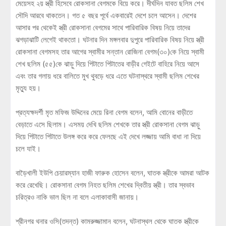
মেয়েসহ ২য় স্ত্রী হিসেবে রোকসানা বেগমকে বিয়ে করে। দীর্ঘদিন যাবত ছলিম শেখ
সৌদি আরবে থাকতেন। গত ৫ বছর পূর্বে একবারেই দেশে চলে আসেন। দেশের
আসার পর থেকেই স্ত্রী রোকসানা বেগমের সাথে পারিবারিক বিষয় নিয়ে তাদের
ঝগড়াঝাটি লেগেই থাকতো। ঘটনার দিন মঙ্গলবার দুপুরে পারিবারিক বিষয় নিয়ে স্ত্রী
রোকসানা বেগমসহ তার আগের স্বামীর সন্তান রোজিনা বেগম(৩০)কে নিয়ে স্বামী
শেখ ছলিম (৫৫)কে ঝাড়ু দিয়ে পিটাতে পিটাতের বাড়ীর গেইটে বাহিরে নিয়ে আসে
এবং তার গলায় ধরে বালিতে মুখ থুবড়ে ধরে এতে ঘটনাস্থরে স্বামী ছলিম শেখের
মৃত্যু হয়।
প্রত্যক্ষদর্শী মৃত মফিজ উদ্দিনের মেয়ে রিনা বেগম বলেন, আমি বোনের বাড়ীতে
বেড়াতে এসে ছিলাম। এসময় দেখি ছলিম শেখকে তার স্ত্রী রোকসানা বেগম ঝাড়ু
দিয়ে পিটাতে পিটাতে উলঙ্গ করে করে ফেলছে এই দেখে লজ্জায় আমি বাধা না দিয়ে
চলে যাই।
বাড়ৈখালী ইউপি চেয়ারম্যান হাজী ফারুক হোসেন বলেন, ঘাতক স্ত্রীকে আমরা আটক
করে রেখেছি। রোকসানা বেগম নিহত ছলিম শেখের দ্বিতীয় স্ত্রী। তার স্বভাব
চরিত্রও নাকি ভাল ছিল না বলে এলাকাবাসী জানায়।
শ্রীনগর থনার ওসি(তদন্ত) কামরুজ্জামান বলেন, ঘটনাস্থল থেকে ঘাতক স্ত্রীকে