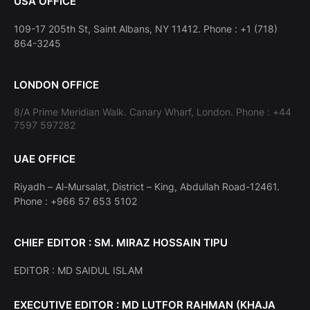
USA OFFICE
109-17 205th St, Saint Albans, NY 11412. Phone : +1 (718)
864-3245
LONDON OFFICE
8/A Prime Meridian Walk. Canary Wharf, London. Phone : +44
7597 597282
UAE OFFICE
Riyadh – Al-Mursalat, District – King, Abdullah Road-12461.
Phone : +966 57 653 5102
CHIEF EDITOR : SM. MIRAZ HOSSAIN TIPU
EDITOR : MD SAIDUL ISLAM
EXECUTIVE EDITOR : MD LUTFOR RAHMAN (KHAJA