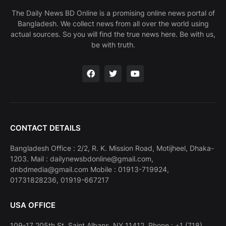
The Daily News BD Online is a promising online news portal of
Bangladesh. We collect news from all over the world using
actual sources. So you will find the true news here. Be with us,
be with truth.
CONTACT DETAILS
Bangladesh Office : 2/2, R. K. Mission Road, Motijheel, Dhaka-
1203. Mail : dailynewsbdonline@gmail.com,
dnbdmedia@gmail.com Mobile : 01913-719924,
01731828236, 01919-667217
USA OFFICE
109-17 205th St, Saint Albans, NY 11412. Phone : +1 (718)