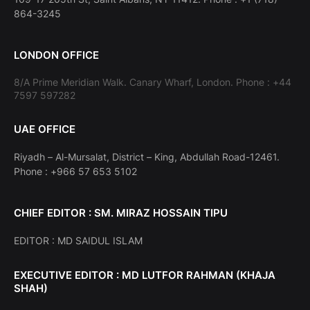
864-3245
LONDON OFFICE
8/A Prime Meridian Walk. Canary Wharf, London. Phone : +44
7597 597282
UAE OFFICE
Riyadh – Al-Mursalat, District – King, Abdullah Road-12461.
Phone : +966 57 653 5102
CHIEF EDITOR : SM. MIRAZ HOSSAIN TIPU
EDITOR : MD SAIDUL ISLAM
EXECUTIVE EDITOR : MD LUTFOR RAHMAN (KHAJA
SHAH)