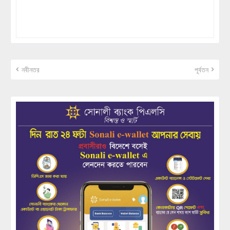
নবীনতর
পূর্বতন