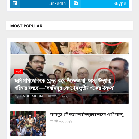
LinkedIn
Skype
MOST POPULAR
নওগাঁ
জমি মাপজোককে কেন্দ্র করে উত্তেজনা, অস্ত্র উদ্ধার;
পরিবার বলছে—‘সবকিছুর নেপথ্যে তৃতীয় পক্ষের ইন্ধন’
by
DNBD MEDIA
-
আগস্ট ০৩, ২০২৬
নাগরপুরে ৪টি নতুন ভবন উদ্বোধন করলেন এমপি লাভলু
আগস্ট ০৩, ২০২৬