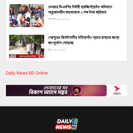
ডেমরায় ডিএমপির নির্বাহী ম্যাজিস্ট্রেটের অভিযানে
অনুমোদনহীন কারখানাকে ২ লক্ষ টাকা জরিমানা
আগস্ট ০৩, ২০২৬
শেরপুরের ঝিনাইগাতীর বাতিয়াগাঁও গ্রামে রাস্তার জন্যে
জন দূর্ভোগ পোহাচ্ছে
জুন ০৬, ২০২৩
Daily News BD Online