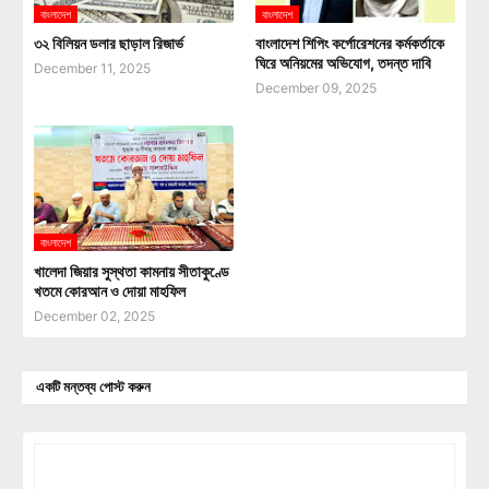
বাংলাদেশ
বাংলাদেশ
৩২ বিলিয়ন ডলার ছাড়াল রিজার্ভ
বাংলাদেশ শিপিং কর্পোরেশনের কর্মকর্তাকে
ঘিরে অনিয়মের অভিযোগ, তদন্ত দাবি
December 11, 2025
December 09, 2025
বাংলাদেশ
খালেদা জিয়ার সুস্থতা কামনায় সীতাকুণ্ডে
খতমে কোরআন ও দোয়া মাহফিল
December 02, 2025
একটি মন্তব্য পোস্ট করুন