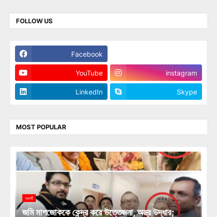
FOLLOW US
Facebook
Twitter
YouTube
instagram
LinkedIn
Skype
MOST POPULAR
নওগাঁ
জমি মাপজোককে কেন্দ্র করে উত্তেজনা, অস্ত্র উদ্ধার;