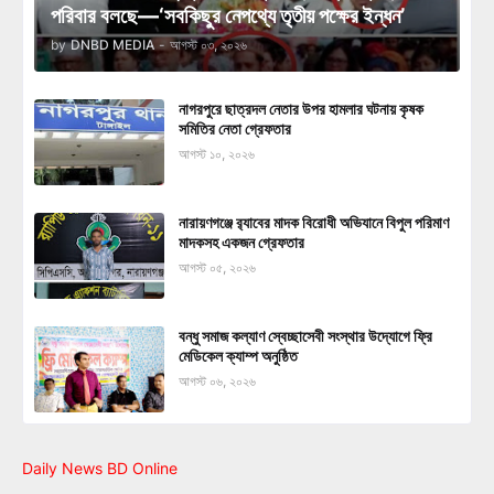
পরিবার বলছে—‘সবকিছুর নেপথ্যে তৃতীয় পক্ষের ইন্ধন’
by
DNBD MEDIA
-
আগস্ট ০৩, ২০২৬
নাগরপুরে ছাত্রদল নেতার উপর হামলার ঘটনায় কৃষক
সমিতির নেতা গ্রেফতার
আগস্ট ১০, ২০২৬
নারায়ণগঞ্জে র‍্যাবের মাদক বিরোধী অভিযানে বিপুল পরিমাণ
মাদকসহ একজন গ্রেফতার
আগস্ট ০৫, ২০২৬
বন্ধু সমাজ কল্যাণ স্বেচ্ছাসেবী সংস্থার উদ্যোগে ফ্রি
মেডিকেল ক্যাম্প অনুষ্ঠিত
আগস্ট ০৬, ২০২৬
Daily News BD Online