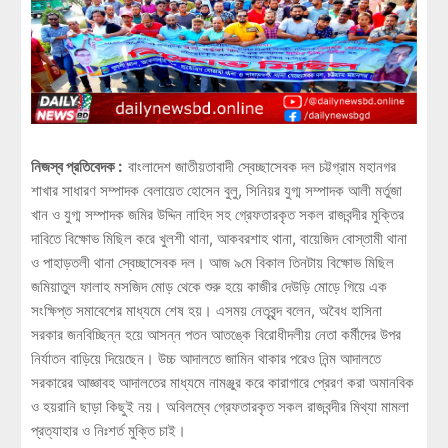
নিজস্ব প্রতিবেদক :
বাংলাদেশ জাতীয়তাবাদী স্বেচ্ছাসেবক দল চট্টগ্রাম মহানগর
শাখার সাধারণ সম্পাদক বেলায়েত হোসেন বুলু, সিনিয়র যুগ্ম সম্পাদক আলী মর্তুজা
খান ও যুগ্ম সম্পাদক জমির উদ্দিন নাহিদ সহ গ্রেফতারকৃত সকল রাজবন্দীর মুক্তির
দাবিতে বিক্ষোভ মিছিল করে খুলশী থানা, আকবরশাহ থানা, বায়েজিদ বোস্তামী থানা
ও পাহাড়তলী থানা স্বেচ্ছাসেবক দল। আজ ৯মে বিকাল তিনটায় বিক্ষোভ মিছিল
জমিয়াতুল ফালাহ মসজিদ মোড় থেকে শুরু হয়ে কাজীর দেউড়ি মোড়ে গিয়ে এক
সংক্ষিপ্ত সমাবেশের মাধ্যমে শেষ হয়। এসময় নেতৃবৃন্দ বলেন, অবৈধ হাসিনা
সরকার জনবিচ্ছিন্ন হয়ে আসন্ন পতন আতঙ্কে বিরোধীদলীয় নেতা কর্মীদের উপর
নির্যাতন বাড়িয়ে দিয়েছেন। উচ্চ আদালতে জামিন থাকার পরেও নিন্ম আদালতে
সরকারের আজ্ঞাবহ আদালতের মাধ্যমে নামঞ্জুর করে কারাগারে প্রেরণ করা অমানবিক
ও হয়রানি ছাড়া কিছুই নয়। অবিলম্বে গ্রেফতারকৃত সকল রাজবন্দীর মিথ্যা মামলা
প্রত্যাহার ও নিঃশর্ত মুক্তি চাই।