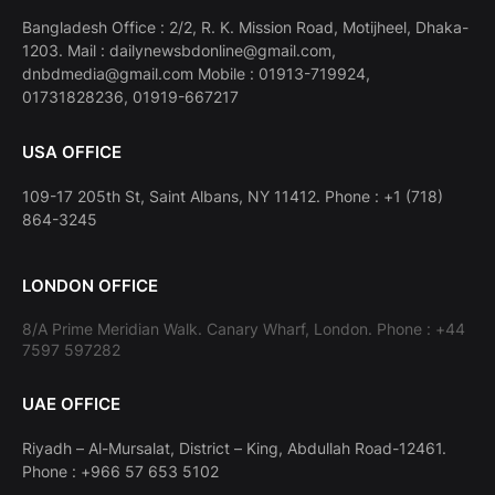
Bangladesh Office : 2/2, R. K. Mission Road, Motijheel, Dhaka-
1203. Mail : dailynewsbdonline@gmail.com,
dnbdmedia@gmail.com Mobile : 01913-719924,
01731828236, 01919-667217
USA OFFICE
109-17 205th St, Saint Albans, NY 11412. Phone : +1 (718)
864-3245
LONDON OFFICE
8/A Prime Meridian Walk. Canary Wharf, London. Phone : +44
7597 597282
UAE OFFICE
Riyadh – Al-Mursalat, District – King, Abdullah Road-12461.
Phone : +966 57 653 5102