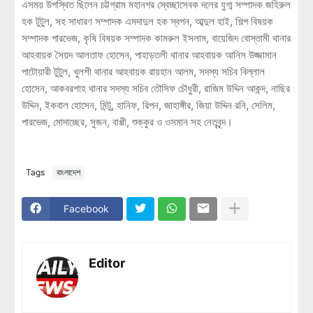
এসময় উপস্থিত ছিলেন চট্টগ্রাম মহানগর স্বেচ্ছাসেবক দলের যুগ্ম সম্পাদক জহিরুল
হক টুটুল, সহ সাধারণ সম্পাদক এমদাদুল হক স্বপন, আব্দুল হাই, শিল্প বিষয়ক
সম্পাদক পারভেজ, কৃষি বিষয়ক সম্পাদক কামরুল ইসলাম, বায়েজিদ বোস্তামী থানার
আহবায়ক সৈয়দ আলতাফ হোসেন, পাহাড়তলী থানার আহবায়ক আনিস উজ্জামান
পাটোয়ারী টুটুল, খুলশী থানার আহবায়ক রায়হান আলম, সদস্য সচিব বিল্লাল
হোসেন, আকবরশাহ থানার সদস্য সচিব তৌসিফ চৌধুরী, রাজিম উদ্দিন আকন্দ, নাছির
উদ্দিন, ইকবাল হোসেন, মিন্টু, হানিফ, রিপন, জাহাঙ্গীর, জিয়া উদ্দিন রনি, সেলিম,
পারভেজ, মোদাচ্ছের, সুজন, বাপ্পী, শুক্কুর ও ওসমান সহ নেতৃবৃন্দ।
Tags
বাংলাদেশ
Facebook
Editor