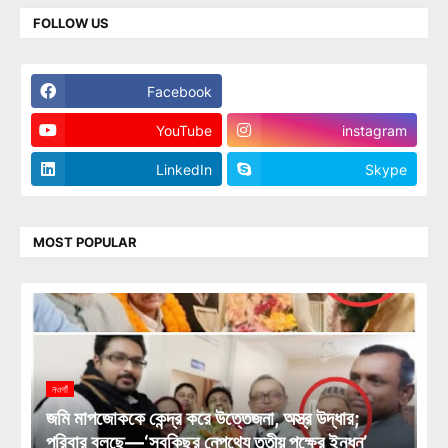
FOLLOW US
Facebook
Twitter
YouTube
instagram
LinkedIn
Skype
MOST POPULAR
নওগাঁ
জমি মাপজোককে কেন্দ্র করে উত্তেজনা, অস্ত্র উদ্ধার;
পরিবার বলছে—‘সবকিছুর নেপথ্যে তৃতীয় পক্ষের ইন্ধন’