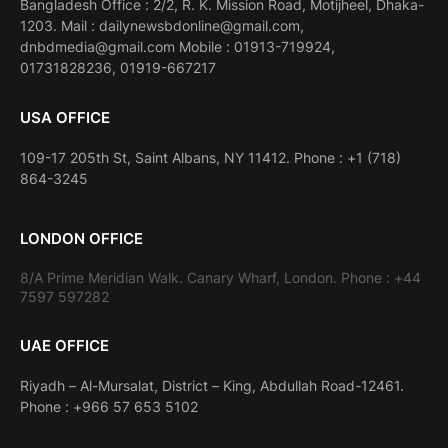
Bangladesh Office : 2/2, R. K. Mission Road, Motijheel, Dhaka-
1203. Mail : dailynewsbdonline@gmail.com,
dnbdmedia@gmail.com Mobile : 01913-719924,
01731828236, 01919-667217
USA OFFICE
109-17 205th St, Saint Albans, NY 11412. Phone : +1 (718)
864-3245
LONDON OFFICE
8/A Prime Meridian Walk. Canary Wharf, London. Phone : +44
7597 597282
UAE OFFICE
Riyadh – Al-Mursalat, District – King, Abdullah Road-12461.
Phone : +966 57 653 5102