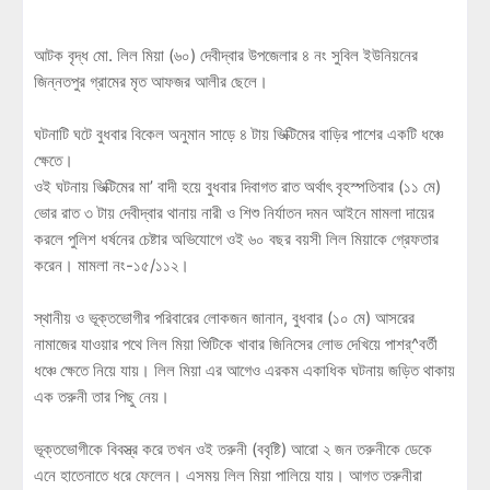
আটক বৃদ্ধ মো. লিল মিয়া (৬০) দেবীদ্বার উপজেলার ৪ নং সুবিল ইউনিয়নের
জিন্নতপুর গ্রামের মৃত আফজর আলীর ছেলে।
ঘটনাটি ঘটে বুধবার বিকেল অনুমান সাড়ে ৪ টায় ভিক্টিমের বাড়ির পাশের একটি ধঞ্চে
ক্ষেতে।
ওই ঘটনায় ভিক্টিমের মা’ বাদী হয়ে বুধবার দিবাগত রাত অর্থাৎ বৃহস্পতিবার (১১ মে)
ভোর রাত ৩ টায় দেবীদ্বার থানায় নারী ও শিশু নির্যাতন দমন আইনে মামলা দায়ের
করলে পুলিশ ধর্ষনের চেষ্টার অভিযোগে ওই ৬০ বছর বয়সী লিল মিয়াকে গ্রেফতার
করেন। মামলা নং-১৫/১১২।
স্থানীয় ও ভূক্তভোগীর পরিবারের লোকজন জানান, বুধবার (১০ মে) আসরের
নামাজের যাওয়ার পথে লিল মিয়া শিুটিকে খাবার জিনিসের লোভ দেখিয়ে পাশর্^বর্তী
ধঞ্চে ক্ষেতে নিয়ে যায়। লিল মিয়া এর আগেও এরকম একাধিক ঘটনায় জড়িত থাকায়
এক তরুনী তার পিছু নেয়।
ভূক্তভোগীকে বিবস্ত্র করে তখন ওই তরুনী (ববৃষ্টি) আরো ২ জন তরুনীকে ডেকে
এনে হাতেনাতে ধরে ফেলেন। এসময় লিল মিয়া পালিয়ে যায়। আগত তরুনীরা