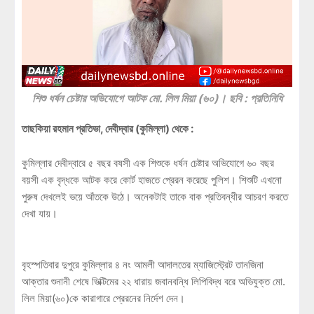
শিশু ধর্ষন চেষ্টার অভিযোগে আটক মো. লিল মিয়া (৬০)। ছবি : প্রতিনিধি
তাছকিয়া রহমান প্রতিভা, দেবীদ্বার (কুমিল্লা) থেকে :
কুমিল্লার দেবীদ্বারে ৫ বছর বষসী এক শিশুকে ধর্ষন চেষ্টার অভিযোগে ৬০ বছর
বয়সী এক বৃদ্ধকে আটক করে কোর্ট হাজতে প্রেরন করেছে পুলিশ। শিশুটি এখনো
পুরুষ দেখলেই ভয়ে আঁতকে উঠে। অনেকটাই তাকে বাক প্রতিবন্ধীর আচরণ করতে
দেখা যায়।
বৃহস্পতিবার দুপুরে কুমিল্লার ৪ নং আমলী আদালতের ম্যাজিস্ট্রেট তানজিনা
আক্তার শুনানী শেষে ভিক্টিমের ২২ ধারায় জবানবন্ধি লিপিবিদ্ধ বরে অভিযুক্ত মো.
লিল মিয়া(৬০)কে কারাগারে প্রেরনের নির্দেশ দেন।