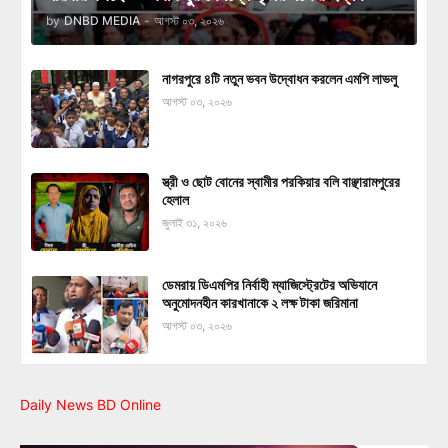
by
DNBD MEDIA
-
আগস্ট ০৩, ২০২৬
নাগরপুরে ৪টি নতুন ভবন উদ্বোধন করলেন এমপি লাভলু
আগস্ট ০৩, ২০২৬
স্ত্রী ও ছোট বোনের স্বামীর পরকিয়ার বলি বাঞ্ছারামপুরের
হেলাল
জুলাই ৩১, ২০২৬
ডেমরায় ডিএমপির নির্বাহী ম্যাজিস্ট্রেটের অভিযানে
অনুমোদনহীন কারখানাকে ২ লক্ষ টাকা জরিমানা
আগস্ট ০৩, ২০২৬
Daily News BD Online