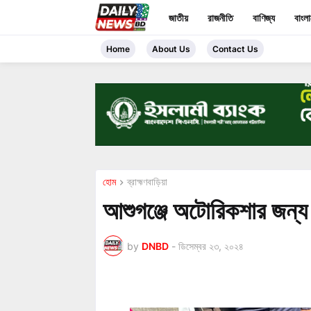
জাতীয়
রাজনীতি
বাণিজ্য
বাংল
Home
About Us
Contact Us
হোম
ব্রাহ্মণবাড়িয়া
আশুগঞ্জে অটোরিকশার জন্য 
by
DNBD
-
ডিসেম্বর ২৩, ২০২৪