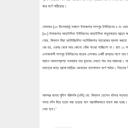
করে মর্গে পাঠিয়েছে।
সোমবার (২৩ ডিসেম্বর) সকালে উপজেলার লালপুর ইউনিয়নের ৯ নং ওয়ার্ড
(৬০) উপজেলার আড়াইসিধা ইউনিয়নের আড়াইসিধা মাধুরপাড়ার আব্দুল জব্
গেছে, বিল্লাল মিয়া ব্যাটারিচালিত অটোরিকশার গ্যারেজের ব্যবসা করত
বের হয়, এরপর থেকে আর কোনো খোঁজ পাওয়া যাচ্ছিলো না। রাত ১২ পর্
এলাকাবাসী লালপুর ইউনিয়নের বায়েক এলাকার একটি রাস্তার পাশে তার ম
স্থানে আঘাতপ্রাপ্ত অবস্থায় তার মৃতদেহ দেখতে পায় তার স্বজনরা। পর
তদন্তের জন্য ব্রাহ্মণবাড়িয়া জেনারেল হাসপাতাল মর্গে পাঠায়। নিহতের প
আশুগঞ্জ থানার পুলিশ পরিদর্শক (ওসি) মো. বিল্লাল হোসেন ঘটনার সত্যতা
গলায় ফাঁস দিয়ে হত্যা করা হয়েছে বলে প্রাথমিকভাবে ধারণা করা হচ্ছে।
নেয়া হবে।'