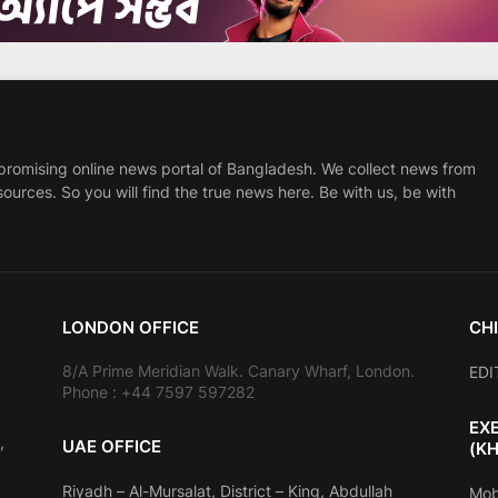
promising online news portal of Bangladesh. We collect news from
sources. So you will find the true news here. Be with us, be with
LONDON OFFICE
CHI
8/A Prime Meridian Walk. Canary Wharf, London.
EDI
Phone : +44 7597 597282
EX
,
UAE OFFICE
(K
Riyadh – Al-Mursalat, District – King, Abdullah
Mob