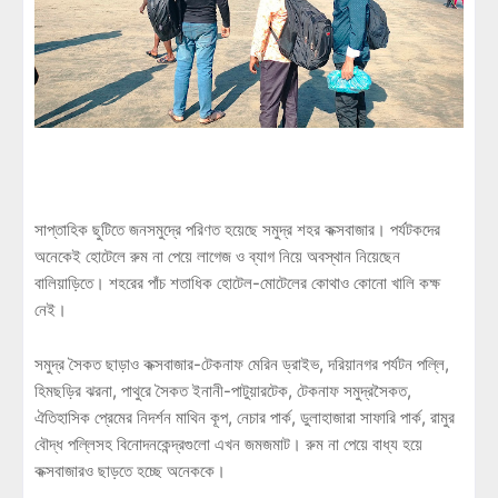
সাপ্তাহিক ছুটিতে জনসমুদ্রে পরিণত হয়েছে সমুদ্র শহর কক্সবাজার। পর্যটকদের
অনেকেই হোটেলে রুম না পেয়ে লাগেজ ও ব্যাগ নিয়ে অবস্থান নিয়েছেন
বালিয়াড়িতে। শহরের পাঁচ শতাধিক হোটেল-মোটেলের কোথাও কোনো খালি কক্ষ
নেই।
সমুদ্র সৈকত ছাড়াও কক্সবাজার-টেকনাফ মেরিন ড্রাইভ, দরিয়ানগর পর্যটন পল্লি,
হিমছড়ির ঝরনা, পাথুরে সৈকত ইনানী-পাটুয়ারটেক, টেকনাফ সমুদ্রসৈকত,
ঐতিহাসিক প্রেমের নিদর্শন মাথিন কূপ, নেচার পার্ক, ডুলাহাজারা সাফারি পার্ক, রামুর
বৌদ্ধ পল্লিসহ বিনোদনকেন্দ্রগুলো এখন জমজমাট। রুম না পেয়ে বাধ্য হয়ে
কক্সবাজারও ছাড়তে হচ্ছে অনেককে।