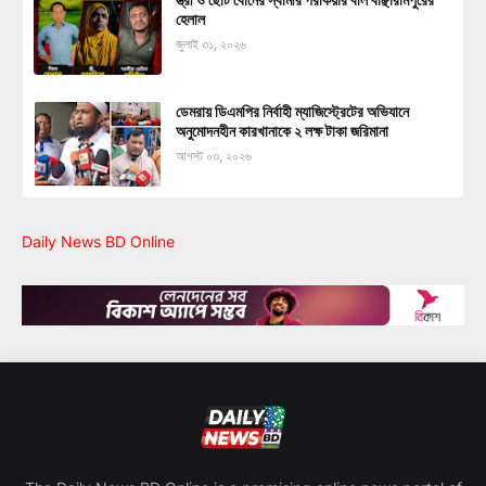
হেলাল
জুলাই ৩১, ২০২৬
ডেমরায় ডিএমপির নির্বাহী ম্যাজিস্ট্রেটের অভিযানে
অনুমোদনহীন কারখানাকে ২ লক্ষ টাকা জরিমানা
আগস্ট ০৩, ২০২৬
Daily News BD Online