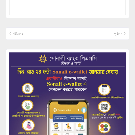
নবীনতর
পূর্বতন