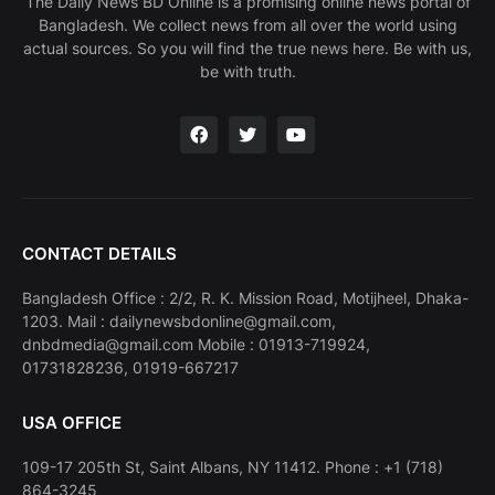
The Daily News BD Online is a promising online news portal of
Bangladesh. We collect news from all over the world using
actual sources. So you will find the true news here. Be with us,
be with truth.
CONTACT DETAILS
Bangladesh Office : 2/2, R. K. Mission Road, Motijheel, Dhaka-
1203. Mail : dailynewsbdonline@gmail.com,
dnbdmedia@gmail.com Mobile : 01913-719924,
01731828236, 01919-667217
USA OFFICE
109-17 205th St, Saint Albans, NY 11412. Phone : +1 (718)
864-3245