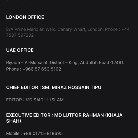
LONDON OFFICE
8/A Prime Meridian Walk. Canary Wharf, London. Phone : +44
7597 597282
UAE OFFICE
Riyadh – Al-Mursalat, District – King, Abdullah Road-12461.
Phone : +966 57 653 5102
CHIEF EDITOR : SM. MIRAZ HOSSAIN TIPU
EDITOR : MD SAIDUL ISLAM
EXECUTIVE EDITOR : MD LUTFOR RAHMAN (KHAJA
SHAH)
Mobile : +88 01715-818695