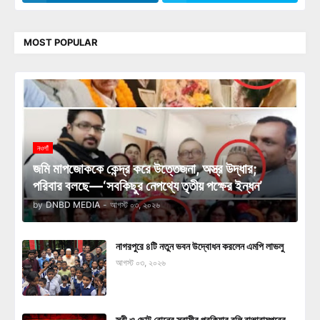
MOST POPULAR
নওগাঁ
জমি মাপজোককে কেন্দ্র করে উত্তেজনা, অস্ত্র উদ্ধার;
পরিবার বলছে—‘সবকিছুর নেপথ্যে তৃতীয় পক্ষের ইন্ধন’
by
DNBD MEDIA
-
আগস্ট ০৩, ২০২৬
নাগরপুরে ৪টি নতুন ভবন উদ্বোধন করলেন এমপি লাভলু
আগস্ট ০৩, ২০২৬
স্ত্রী ও ছোট বোনের স্বামীর পরকিয়ার বলি বাঞ্ছারামপুরের