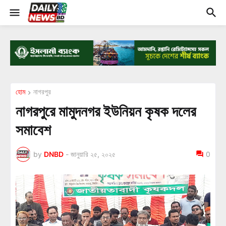
হোম
নাগরপুর
নাগরপুরে মামুদনগর ইউনিয়ন কৃষক দলের
সমাবেশ
by
DNBD
-
জানুয়ারি ২৫, ২০২৫
0