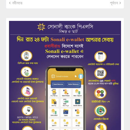
নবীনতর
পূর্বতন