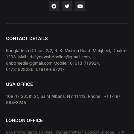
CONTACT DETAILS
Bangladesh Office : 2/2, R. K. Mission Road, Motijheel, Dhaka-
1203. Mail : dailynewsbdonline@gmail.com,
dnbdmedia@gmail.com Mobile : 01913-719924,
01731828236, 01919-667217
USA OFFICE
109-17 205th St, Saint Albans, NY 11412. Phone : +1 (718)
864-3245
LONDON OFFICE
8/A Prime Meridian Walk. Canary Wharf, London. Phone : +44