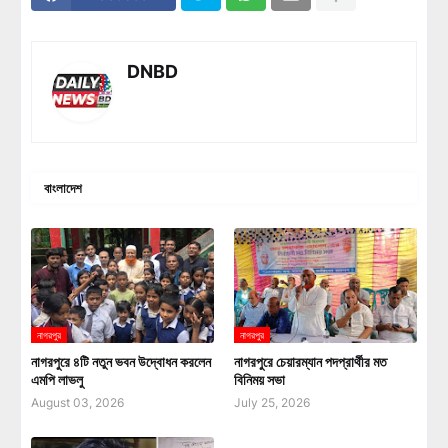
DNBD
বাংলাদেশ
নাগরপুর
নাগরপুর
নাগরপুরে ৪টি নতুন ভবন উদ্বোধন করলেন
নাগরপুরে চেয়ারম্যান পদপ্রার্থীর মত
এমপি লাভলু
বিনিময় সভা
August 03, 2026
July 25, 2026