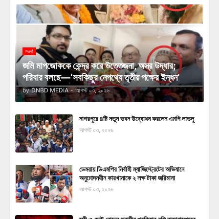
নওগাঁ
জমি মাপজোককে কেন্দ্র করে উত্তেজনা, অস্ত্র উদ্ধার;
পরিবার বলছে—‘সবকিছুর নেপথ্যে তৃতীয় পক্ষের ইন্ধন’
by
DNBD MEDIA
-
আগস্ট ০৩, ২০২৬
নাগরপুরে ৪টি নতুন ভবন উদ্বোধন করলেন এমপি লাভলু
আগস্ট ০৩, ২০২৬
ডেমরায় ডিএমপির নির্বাহী ম্যাজিস্ট্রেটের অভিযানে
অনুমোদনহীন কারখানাকে ২ লক্ষ টাকা জরিমানা
আগস্ট ০৩, ২০২৬