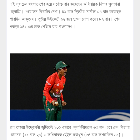
এই ম্যাচেও বাংলাদেশের হয়ে সর্বোচ্চ রান করেছেন অধিনায়ক নিগার সুলতানা
জ্যোতি। পেয়েছেন ফিফটির দেখা। ৪১ বলে দ্বিতীয় সর্বোচ্চ ৩৭ রান করেছেন
শারমিন আক্তার। তৃতীয় উইকেটে ৬২ বলে দুজন যোগ করেন ৮২ রান। শেষ
পর্যন্ত ১৪০ এর মার্ক পেরিয়ে যায় বাংলাদেশ।
রান তাড়ায় উদ্বোধনী জুটিতেই ৮.৩ ওভারে ক্যারিবীয়দের ৬৩ রান এনে দেন কিয়ানা
জোসেফ (২১ বলে ২৯) ও অধিনায়ক হেইল ম্যাথুস (৫৪ বলে অপরাজিত ৬০)।