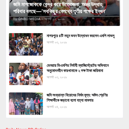
জমি মাপজোককে কেন্দ্র করে উত্তেজনা, অস্ত্র উদ্ধার;
পরিবার বলছে—‘সবকিছুর নেপথ্যে তৃতীয় পক্ষের ইন্ধন’
by
DNBD MEDIA
-
আগস্ট ০৩, ২০২৬
নাগরপুরে ৪টি নতুন ভবন উদ্বোধন করলেন এমপি লাভলু
আগস্ট ০৩, ২০২৬
ডেমরায় ডিএমপির নির্বাহী ম্যাজিস্ট্রেটের অভিযানে
অনুমোদনহীন কারখানাকে ২ লক্ষ টাকা জরিমানা
আগস্ট ০৩, ২০২৬
জমি সংক্রান্ত বিরোধের নির্মম মূল্য: অষ্টম শ্রেণির
শিক্ষার্থীকে জড়ানো হলো হত্যা মামলায়
আগস্ট ০৪, ২০২৬