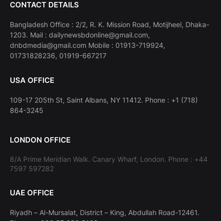
CONTACT DETAILS
Bangladesh Office : 2/2, R. K. Mission Road, Motijheel, Dhaka-
1203. Mail : dailynewsbdonline@gmail.com,
dnbdmedia@gmail.com Mobile : 01913-719924,
01731828236, 01919-667217
USA OFFICE
109-17 205th St, Saint Albans, NY 11412. Phone : +1 (718)
864-3245
LONDON OFFICE
8/A Prime Meridian Walk. Canary Wharf, London. Phone : +44
7597 597282
UAE OFFICE
Riyadh – Al-Mursalat, District – King, Abdullah Road-12461.