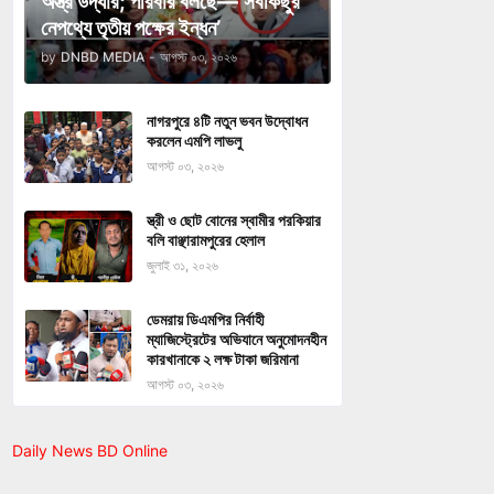
অস্ত্র উদ্ধার; পরিবার বলছে—‘সবকিছুর
নেপথ্যে তৃতীয় পক্ষের ইন্ধন’
by
DNBD MEDIA
-
আগস্ট ০৩, ২০২৬
নাগরপুরে ৪টি নতুন ভবন উদ্বোধন
করলেন এমপি লাভলু
আগস্ট ০৩, ২০২৬
স্ত্রী ও ছোট বোনের স্বামীর পরকিয়ার
বলি বাঞ্ছারামপুরের হেলাল
জুলাই ৩১, ২০২৬
ডেমরায় ডিএমপির নির্বাহী
ম্যাজিস্ট্রেটের অভিযানে অনুমোদনহীন
কারখানাকে ২ লক্ষ টাকা জরিমানা
আগস্ট ০৩, ২০২৬
Daily News BD Online