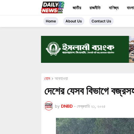
জাতীয়
রাজনীতি
বাণিজ্য
বাংল
Home
About Us
Contact Us
হোম
আবহাওয়া
দেশের যেসব বিভাগে বজ্রসহ
by
DNBD
-
ফেব্রুয়ারি ২১, ২০২৫