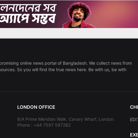
promising online news portal of Bangladesh. We collect news from
sources. So you will find the true news here. Be with us, be with
LONDON OFFICE
CHI
8/A Prime Meridian Walk. Canary Wharf, London.
EDI
Phone : +44 7597 597282
EX