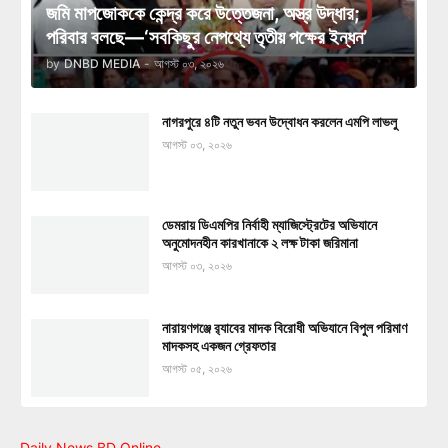
জমি মাপজোককে কেন্দ্র করে উত্তেজনা, অস্ত্র উদ্ধার;
পরিবার বলছে—‘সবকিছুর নেপথ্যে তৃতীয় পক্ষের ইন্ধন’
by
DNBD MEDIA
-
আগস্ট ০৩, ২০২৬
নাগরপুরে ৪টি নতুন ভবন উদ্বোধন করলেন এমপি লাভলু
আগস্ট ০৩, ২০২৬
ডেমরায় ডিএমপির নির্বাহী ম্যাজিস্ট্রেটের অভিযানে
অনুমোদনহীন কারখানাকে ২ লক্ষ টাকা জরিমানা
আগস্ট ০৩, ২০২৬
নারায়ণগঞ্জে র‍্যাবের মাদক বিরোধী অভিযানে বিপুল পরিমাণ
মাদকসহ একজন গ্রেফতার
আগস্ট ০৫, ২০২৬
Daily News BD Online