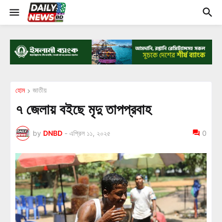
হোম
জাতীয়
৭ জেলায় বইছে মৃদু তাপপ্রবাহ
by
DNBD
-
এপ্রিল ১১, ২০২৫
0