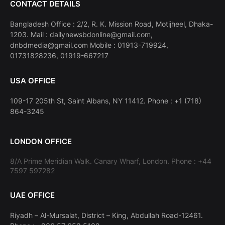
CONTACT DETAILS
Bangladesh Office : 2/2, R. K. Mission Road, Motijheel, Dhaka-
1203. Mail : dailynewsbdonline@gmail.com,
dnbdmedia@gmail.com Mobile : 01913-719924,
01731828236, 01919-667217
USA OFFICE
109-17 205th St, Saint Albans, NY 11412. Phone : +1 (718)
864-3245
LONDON OFFICE
8/A Prime Meridian Walk. Canary Wharf, London. Phone : +44
7597 597282
UAE OFFICE
Riyadh – Al-Mursalat, District – King, Abdullah Road-12461.