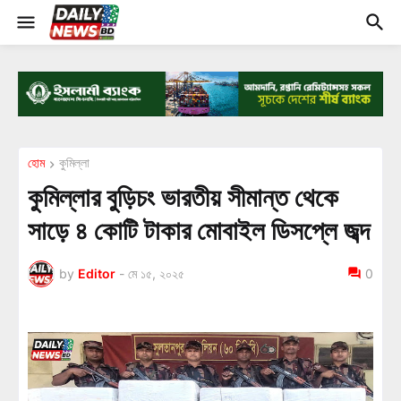
হোম
কুমিল্লা
কুমিল্লার বুড়িচং ভারতীয় সীমান্ত থেকে
সাড়ে ৪ কোটি টাকার মোবাইল ডিসপ্লে জব্দ
by
Editor
-
মে ১৫, ২০২৫
0