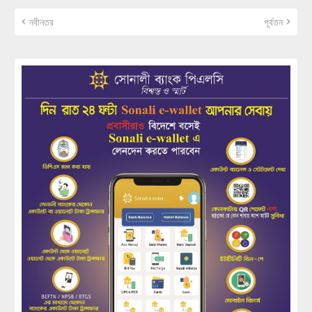
নবীনতর
পূর্বতন