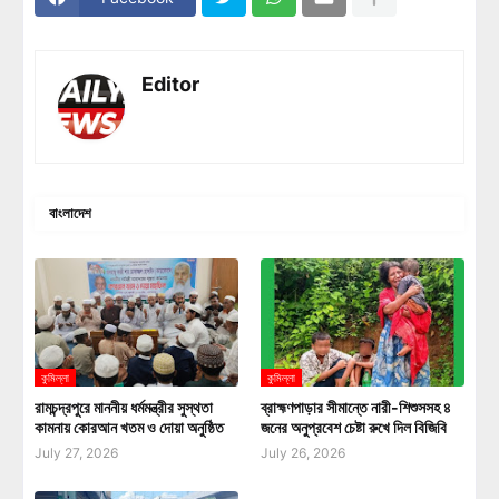
Editor
বাংলাদেশ
কুমিল্লা
কুমিল্লা
রামচন্দ্রপুরে মাননীয় ধর্মমন্ত্রীর সুস্থতা
ব্রাহ্মণপাড়ার সীমান্তে নারী-শিশুসসহ ৪
কামনায় কোরআন খতম ও দোয়া অনুষ্ঠিত
জনের অনুপ্রবেশ চেষ্টা রুখে দিল বিজিবি
July 27, 2026
July 26, 2026