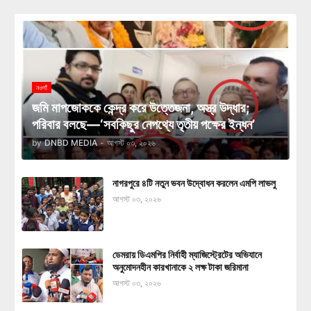
নওগাঁ
জমি মাপজোককে কেন্দ্র করে উত্তেজনা, অস্ত্র উদ্ধার;
পরিবার বলছে—‘সবকিছুর নেপথ্যে তৃতীয় পক্ষের ইন্ধন’
by
DNBD MEDIA
-
আগস্ট ০৩, ২০২৬
নাগরপুরে ৪টি নতুন ভবন উদ্বোধন করলেন এমপি লাভলু
আগস্ট ০৩, ২০২৬
ডেমরায় ডিএমপির নির্বাহী ম্যাজিস্ট্রেটের অভিযানে
অনুমোদনহীন কারখানাকে ২ লক্ষ টাকা জরিমানা
আগস্ট ০৩, ২০২৬