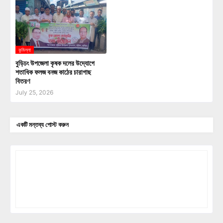
কুমিল্লা
বুড়িচং উপজেলা কৃষক দলের উদ্যোগে
শতাধিক ফলজ বনজ কাঠের চারাগাছ
বিতরণ
July 25, 2026
একটি মন্তব্য পোস্ট করুন