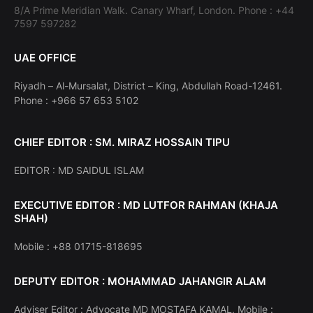
8/A Prime Meridian Walk. Canary Wharf, London. Phone : +44
7597 597282
UAE OFFICE
Riyadh – Al-Mursalat, District – King, Abdullah Road-12461.
Phone : +966 57 653 5102
CHIEF EDITOR : SM. MIRAZ HOSSAIN TIPU
EDITOR : MD SAIDUL ISLAM
EXECUTIVE EDITOR : MD LUTFOR RAHMAN (KHAJA
SHAH)
Mobile : +88 01715-818695
DEPUTY EDITOR : MOHAMMAD JAHANGIR ALAM
Adviser Editor : Advocate MD MOSTAFA KAMAL, Mobile :