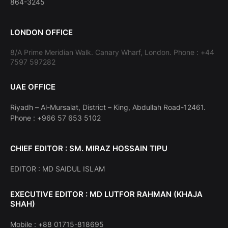
864-3245
LONDON OFFICE
8/A Prime Meridian Walk. Canary Wharf, London. Phone : +44
7597 597282
UAE OFFICE
Riyadh – Al-Mursalat, District – King, Abdullah Road-12461.
Phone : +966 57 653 5102
CHIEF EDITOR : SM. MIRAZ HOSSAIN TIPU
EDITOR : MD SAIDUL ISLAM
EXECUTIVE EDITOR : MD LUTFOR RAHMAN (KHAJA
SHAH)
Mobile : +88 01715-818695