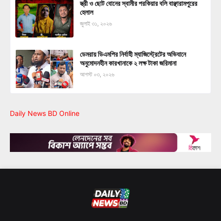
স্ত্রী ও ছোট বোনের স্বামীর পরকিয়ার বলি বাঞ্ছারামপুরের
হেলাল
জুলাই ৩১, ২০২৬
ডেমরায় ডিএমপির নির্বাহী ম্যাজিস্ট্রেটের অভিযানে
অনুমোদনহীন কারখানাকে ২ লক্ষ টাকা জরিমানা
আগস্ট ০৩, ২০২৬
Daily News BD Online