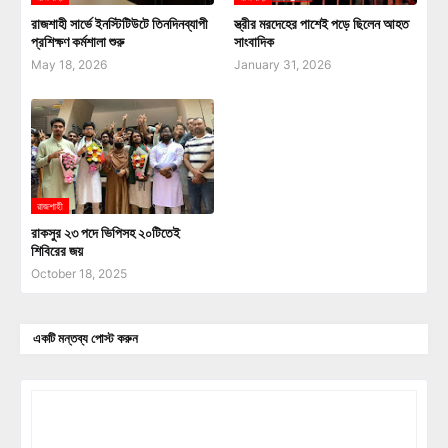
রাজশাহী সার্ভে ইনস্টিটিউটে তিনদিনব্যাপী
স্ত্রীর মরদেহের পাশেই পড়ে ছিলেন আহত
প্রশিক্ষণ কর্মশালা শুরু
সাংবাদিক
May 18, 2026
January 31, 2026
রাজশাহী
রাকসুর ২৩ পদে ভিপিসহ ২০টিতেই
শিবিরের জয়
October 18, 2025
একটি মন্তব্য পোস্ট করুন