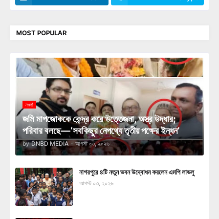
MOST POPULAR
নওগাঁ
জমি মাপজোককে কেন্দ্র করে উত্তেজনা, অস্ত্র উদ্ধার;
পরিবার বলছে—‘সবকিছুর নেপথ্যে তৃতীয় পক্ষের ইন্ধন’
by
DNBD MEDIA
-
আগস্ট ০৩, ২০২৬
নাগরপুরে ৪টি নতুন ভবন উদ্বোধন করলেন এমপি লাভলু
আগস্ট ০৩, ২০২৬