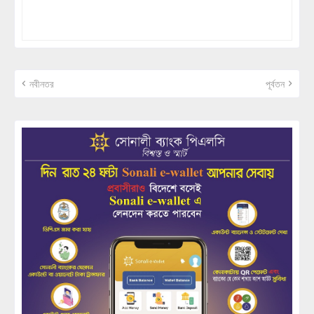
নবীনতর
পূর্বতন