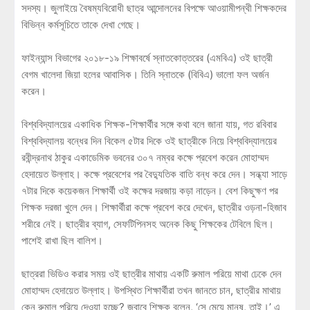
সদস্য। জুলাইয়ে বৈষম্যবিরোধী ছাত্র আন্দোলনের বিপক্ষে আওয়ামীপন্থী শিক্ষকদের
বিভিন্ন কর্মসূচিতে তাকে দেখা গেছে।
ফাইন্যান্স বিভাগের ২০১৮-১৯ শিক্ষাবর্ষে স্নাতকোত্তরের (এমবিএ) ওই ছাত্রী
বেগম খালেদা জিয়া হলের আবাসিক। তিনি স্নাতকে (বিবিএ) ভালো ফল অর্জন
করেন।
বিশ্ববিদ্যালয়ের একাধিক শিক্ষক-শিক্ষার্থীর সঙ্গে কথা বলে জানা যায়, গত রবিবার
বিশ্ববিদ্যালয় বন্ধের দিন বিকেল ৫টার দিকে ওই ছাত্রীকে নিয়ে বিশ্ববিদ্যালয়ের
রবীন্দ্রনাথ ঠাকুর একাডেমিক ভবনের ৩০৭ নম্বর কক্ষে প্রবেশ করেন মোহাম্মদ
হেদায়েত উল্লাহ। কক্ষে প্রবেশের পর বৈদ্যুতিক বাতি বন্ধ করে দেন। সন্ধ্যা সাড়ে
৭টার দিকে কয়েকজন শিক্ষার্থী ওই কক্ষের দরজায় কড়া নাড়েন। বেশ কিছুক্ষণ পর
শিক্ষক দরজা খুলে দেন। শিক্ষার্থীরা কক্ষে প্রবেশ করে দেখেন, ছাত্রীর ওড়না-হিজাব
শরীরে নেই। ছাত্রীর ব্যাগ, সেফটিপিনসহ অনেক কিছু শিক্ষকের টেবিলে ছিল।
পাশেই রাখা ছিল বালিশ।
ছাত্ররা ভিডিও করার সময় ওই ছাত্রীর মাথায় একটি রুমাল পরিয়ে মাথা ঢেকে দেন
মোহাম্মদ হেদায়েত উল্লাহ। উপস্থিত শিক্ষার্থীরা তখন জানতে চান, ছাত্রীর মাথায়
কেন রুমাল পরিয়ে দেওয়া হচ্ছে? জবাবে শিক্ষক বলেন, ‘সে মেয়ে মানুষ, তাই।’ এ