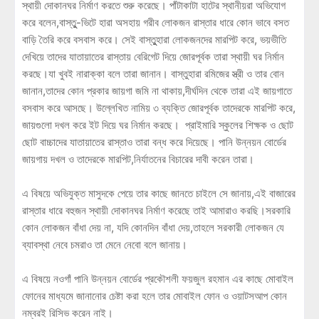
স্থায়ী দোকানঘর নির্মাণ করতে শুরু করেছে। পাঁটাকাটা হাটের স্থানীয়রা অভিযোগ
করে বলেন,বাস্তুু-ভিটে হারা অসহায় গরীব লোকজন রাস্তার ধারে কোন ভাবে বসত
বাড়ি তৈরি করে বসবাস করে। সেই বাস্তুুহারা লোকজনদের মারপিট করে, ভয়ভীতি
দেখিয়ে তাদের যাতায়াতের রাস্তায় বেরিগেট দিয়ে জোরপূর্বক তারা স্থায়ী ঘর নির্মান
করছে।যা খুবই নারাক্কা বলে তারা জানান। বাস্তুহারা রমিজের স্ত্রী ও তার বোন
জানান,তাদের কোন প্রকার জায়গা জমি না থাকায়,দীর্ঘদিন থেকে তারা এই জায়গাতে
বসবাস করে আসছে। উল্লেখিত নামিয় ৩ ব্যক্তি জোরপূর্বক তাদেরকে মারপিট করে,
জায়গুলো দখল করে ইট দিয়ে ঘর নির্মান করছে। প্রাইমারি স্কুলের শিক্ষক ও ছোট
ছোট বাচ্চাদের যাতায়াতের রাস্তাও তারা বন্ধ করে দিয়েছে। পানি উন্নয়ন বোর্ডের
জায়গায় দখল ও তাদেরকে মারপিট,নির্যাতনের বিচারের দাবী করেন তারা।
এ বিষয়ে অভিযুক্ত মাসুদকে পেয়ে তার কাছে জানতে চাইলে সে জানায়,এই বাজারের
রাস্তার ধারে বহুজন স্থায়ী দোকানঘর নির্মাণ করেছে তাই আমারাও করছি।সরকারি
কোন লোকজন বাঁধা দেয় না, যদি কোনদিন বাঁধা দেয়,তাহলে সরকারী লোকজন যে
ব্যাবস্থা নেবে চমরাও তা মেনে নেবো বলে জানায়।
এ বিষয়ে নওগাঁ পানি উন্নয়ন বোর্ডের প্রকৌশলী ফয়জুল রহমান এর কাছে মোবাইল
ফোনের মাধ্যমে জানানোর চেষ্টা করা হলে তার মোবাইল ফোন ও ওয়াটসআপ কোন
নম্বরই রিসিভ করেন নাই।