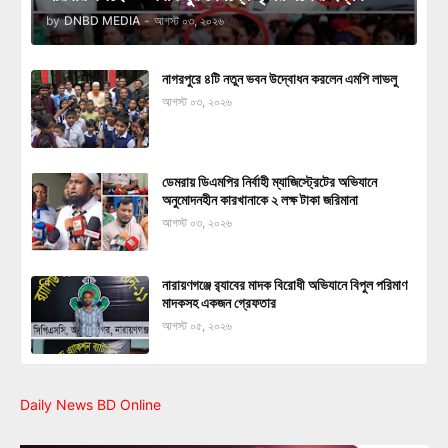
by
DNBD MEDIA
-
আগস্ট ০৩, ২০২৬
নাগরপুরে ৪টি নতুন ভবন উদ্বোধন করলেন এমপি লাভলু
আগস্ট ০৩, ২০২৬
ডেমরায় ডিএমপির নির্বাহী ম্যাজিস্ট্রেটের অভিযানে
অনুমোদনহীন কারখানাকে ২ লক্ষ টাকা জরিমানা
আগস্ট ০৩, ২০২৬
নারায়ণগঞ্জে র‍্যাবের মাদক বিরোধী অভিযানে বিপুল পরিমাণ
মাদকসহ একজন গ্রেফতার
আগস্ট ০৫, ২০২৬
Daily News BD Online