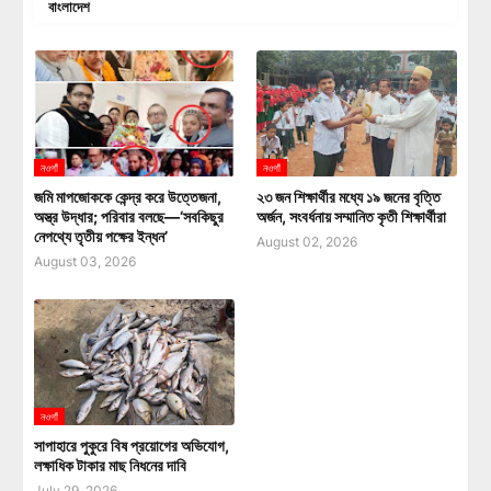
বাংলাদেশ
নওগাঁ
নওগাঁ
জমি মাপজোককে কেন্দ্র করে উত্তেজনা,
২৩ জন শিক্ষার্থীর মধ্যে ১৯ জনের বৃত্তি
অস্ত্র উদ্ধার; পরিবার বলছে—‘সবকিছুর
অর্জন, সংবর্ধনায় সম্মানিত কৃতী শিক্ষার্থীরা
নেপথ্যে তৃতীয় পক্ষের ইন্ধন’
August 02, 2026
August 03, 2026
নওগাঁ
সাপাহারে পুকুরে বিষ প্রয়োগের অভিযোগ,
লক্ষাধিক টাকার মাছ নিধনের দাবি
July 29, 2026