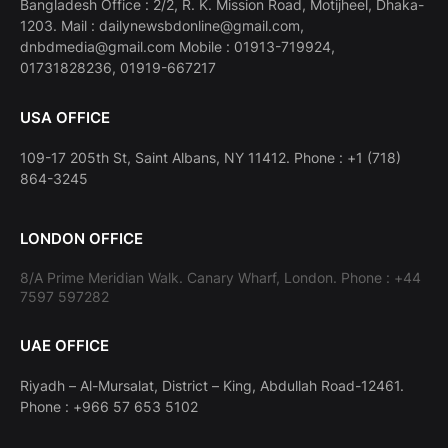
Bangladesh Office : 2/2, R. K. Mission Road, Motijheel, Dhaka-
1203. Mail : dailynewsbdonline@gmail.com,
dnbdmedia@gmail.com Mobile : 01913-719924,
01731828236, 01919-667217
USA OFFICE
109-17 205th St, Saint Albans, NY 11412. Phone : +1 (718)
864-3245
LONDON OFFICE
8/A Prime Meridian Walk. Canary Wharf, London. Phone : +44
7597 597282
UAE OFFICE
Riyadh – Al-Mursalat, District – King, Abdullah Road-12461.
Phone : +966 57 653 5102