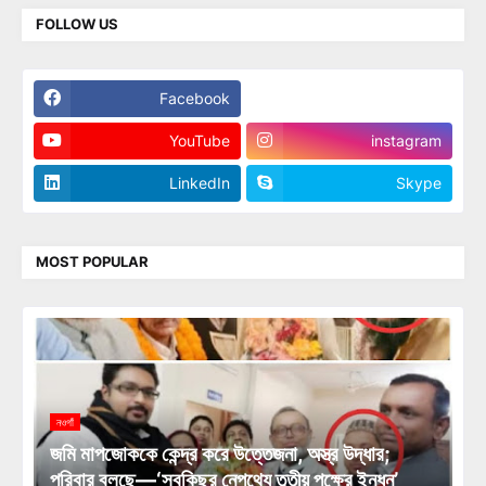
FOLLOW US
Facebook
Twitter
YouTube
instagram
LinkedIn
Skype
MOST POPULAR
নওগাঁ
জমি মাপজোককে কেন্দ্র করে উত্তেজনা, অস্ত্র উদ্ধার;
পরিবার বলছে—‘সবকিছুর নেপথ্যে তৃতীয় পক্ষের ইন্ধন’