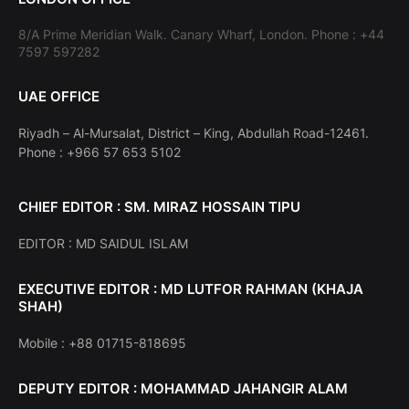
8/A Prime Meridian Walk. Canary Wharf, London. Phone : +44
7597 597282
UAE OFFICE
Riyadh – Al-Mursalat, District – King, Abdullah Road-12461.
Phone : +966 57 653 5102
CHIEF EDITOR : SM. MIRAZ HOSSAIN TIPU
EDITOR : MD SAIDUL ISLAM
EXECUTIVE EDITOR : MD LUTFOR RAHMAN (KHAJA
SHAH)
Mobile : +88 01715-818695
DEPUTY EDITOR : MOHAMMAD JAHANGIR ALAM