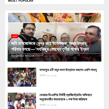
MOST POPULAR
নওগাঁ
জমি মাপজোককে কেন্দ্র করে উত্তেজনা, অস্ত্র উদ্ধার;
পরিবার বলছে—‘সবকিছুর নেপথ্যে তৃতীয় পক্ষের ইন্ধন’
by
DNBD MEDIA
-
আগস্ট ০৩, ২০২৬
নাগরপুরে ৪টি নতুন ভবন উদ্বোধন করলেন এমপি লাভলু
আগস্ট ০৩, ২০২৬
ডেমরায় ডিএমপির নির্বাহী ম্যাজিস্ট্রেটের অভিযানে
অনুমোদনহীন কারখানাকে ২ লক্ষ টাকা জরিমানা
আগস্ট ০৩, ২০২৬