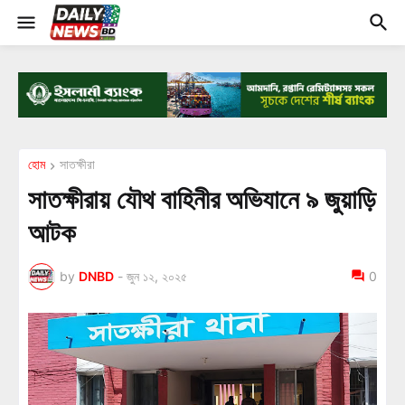
হোম
সাতক্ষীরা
সাতক্ষীরায় যৌথ বাহিনীর অভিযানে ৯ জুয়াড়ি
আটক
by
DNBD
-
জুন ১২, ২০২৫
0