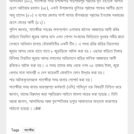
অলাউদ্দিন (৬০), সাতক্ষীরা সদর উপজেলার গয়েশ্বরপুর গ্রামের মৃত ইছহাক আলীর
ছেলে আতিয়ার রহমান (৬৫), একই উপজেলার ধুলিহর গ্রামের শাকের আলীর ছেলে
আবু তালেব (৫০) ও যশোর জেলার শার্শা থানার বাঁগআচড়া গ্রামের ইনতাজ সরদারের
ছেলে মেহের আলী (৫২)।
পুলিশ জানায়, সাতক্ষীরা শহরের পলাশপোল এলাকার জনৈক আজাহার আলী রবির
বাড়িতে নিয়মিত জুয়ার আসর বসে এমন গোপন সংবাদের ভিত্তিতে বুধবার গভীর রাতে
সেখানে অভিযান চালায় যৌথবাহিনীর একটি টিম। এ সময় রবির বাড়ির নিচতলায়
জুয়ার আসর থেকে হাতে নাতে ৮ জুয়াড়িকে আটক করা হয়। এছাড়া বাড়িতে টাকার
বিনিময় নিয়মিত জুয়ার আসর বসানোর অভিযোগে বাড়ির মালিক আজাহার আলী
রবিকেও আটক করা হয়। এ সময় তাদের কাছ থেকে নগদ ৩৫ হাজার টাকা, জুয়া
খেলার নানা সামগ্রী ও বেশ কয়েকটি মোবাইল ফোন উদ্ধার করা হয়।
পরে আটককৃতদেরকে সাতক্ষীরা সদর থানায় সোপার্দ করা হয়।
সাতক্ষীরা সদর থানার ভারপ্রাপ্ত কর্মকর্তা (ওসি) শামিনুল হক বিষয়টি নিশ্চিত করে
জানান, তাদের বিরুদ্ধে জয়া প্রতিরোধ আইনে মামলা দায়ের করা হয়েছে। তিনি
আরো জানান, আসামিদের আজ বৃহস্পতিবার দুপুরে আদালতের মাধ্যমে কারাগারে
পাঠানো হয়েছে।।##
Tags
সাতক্ষীরা