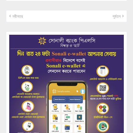
নবীনতর
পূর্বতন