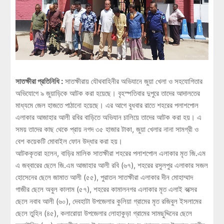
সাতক্ষীরা প্রতিনিধি :
সাতক্ষীরায় যৌথবাহিনীর অভিযানে জুয়া খেলা ও সহযোগিতার
অভিযোগে ৯ জুয়াড়িকে আটক করা হয়েছে। বৃহস্পতিবার দুপুরে তাদের আদালতের
মাধ্যমে জেল হাজতে পাঠানো হয়েছে। এর আগে বুধবার রাতে শহরের পলাশপোল
এলাকার আজাহার আলী রবির বাড়িতে অভিযান চালিয়ে তাদের আটক করা হয়। এ
সময় তাদের কাছ থেকে প্রায় নগদ ৩৫ হাজার টাকা, জুয়া খেলার নানা সামগ্রী ও
বেশ কয়েকটি মোবাইল ফোন উদ্ধার করা হয়।
আটককৃতরা হলেন, বাড়ির মালিক সাতক্ষীরা শহরের পলাশপোল এলাকার মৃত জি.এম
এ জব্বারের ছেলে জি.এম আজাহার আলী রবি (৬৭), শহরের রসুলপুর এলাকার সজল
হোসেনের ছেলে জামাত আলী (৫৫), পুরাতন সাতক্ষীরা এলাকার দীন মোহাম্মাদ
গাজীর ছেলে অবুল কালাম (৫৭), শহরের কামালনগর এলাকার মৃত এলাই বক্সের
ছেলে নবাব আলী (৬০), দেবহাটা উপজেলার কুলিয়া গ্রামের মৃত রজিবুল ইসলামের
ছেলে তুহিন (৪৫), কলারোয়া উপজেলার লোহাকুড়া গ্রামের সামছুদ্দিনের ছেলে