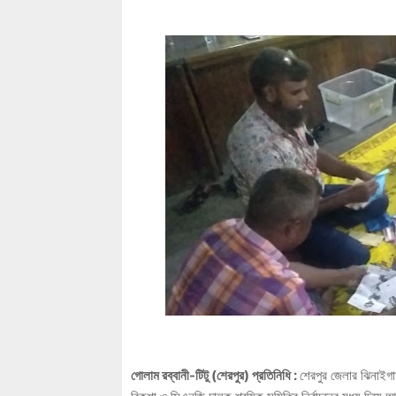
গোলাম রব্বানী-টিটু (শেরপুর) প্রতিনিধি :
শেরপুর জেলার ঝিনাইগা