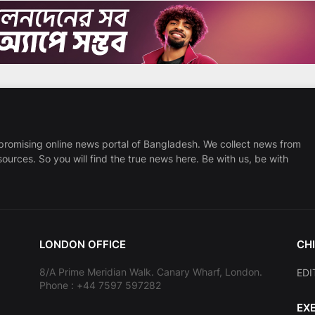
promising online news portal of Bangladesh. We collect news from
sources. So you will find the true news here. Be with us, be with
LONDON OFFICE
CHI
8/A Prime Meridian Walk. Canary Wharf, London.
EDI
Phone : +44 7597 597282
EX