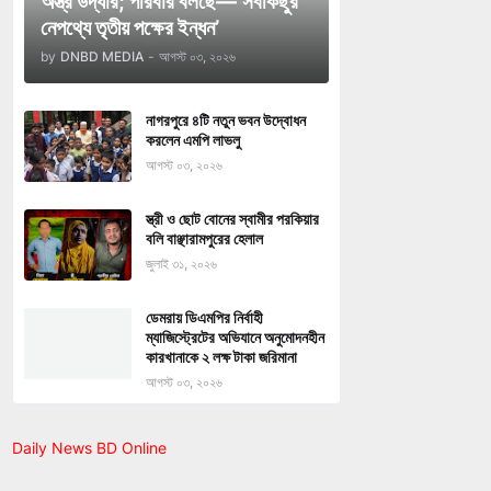
অস্ত্র উদ্ধার; পরিবার বলছে—‘সবকিছুর
নেপথ্যে তৃতীয় পক্ষের ইন্ধন’
by
DNBD MEDIA
-
আগস্ট ০৩, ২০২৬
নাগরপুরে ৪টি নতুন ভবন উদ্বোধন
করলেন এমপি লাভলু
আগস্ট ০৩, ২০২৬
স্ত্রী ও ছোট বোনের স্বামীর পরকিয়ার
বলি বাঞ্ছারামপুরের হেলাল
জুলাই ৩১, ২০২৬
ডেমরায় ডিএমপির নির্বাহী
ম্যাজিস্ট্রেটের অভিযানে অনুমোদনহীন
কারখানাকে ২ লক্ষ টাকা জরিমানা
আগস্ট ০৩, ২০২৬
Daily News BD Online