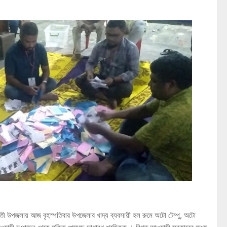
তী উপজলায় আজ বৃহস্পতিবার উপজেলার খাদ্য ব্যবসায়ী হল রুমে অটো টেম্পু, অটো