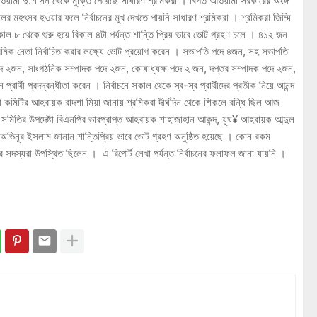
আওয়ামী দু:শাসন থেকে মুক্তি পেয়েছে সাধারণ শ্রমিকরা । বিগত আওয়ামী সরকারের অংঙ্গ
 দখলের মহৎসব হওয়ার ফলে নির্বাচনের মুখ দেখতে পায়নি সাধারণ শ্রমিকরা । শ্রমিকরা জিম্মি
াল ৮ থেকে শুরু হয়ে বিকাল ৪টা পর্যন্ত শান্তি প্রিয় ভাবে ভোট গ্রহণ চলে । ৪১২ জন
মিক নেতা নির্বাচিত করার লক্ষ্যে ভোট প্রয়োগ করেন । সভাপতি পদে ৪জন, সহ সভাপতি
ে ২জন, সাংগঠনিক সম্পাদক পদে ২জন, কোষাধ্যক্ষ পদে ২ জন, দপ্তর সম্পাদক পদে ২জন,
ার্থী প্রদদ্বন্ধীতা করেন । নির্বাচনে সকাল থেকে স্ব-স্ব প্রার্থীদের প্রতীক নিয়ে আনন্দ
া কমিটির আহবায়ক বাদশা মিয়া জানায় শ্রমিকরা দীর্ঘদিন থেকে শিকলে বন্ধি ছিল আজ
 । সমিতির উপদেষ্টা বিএনপির ভারপ্রাপ্ত আহবায়ক শাহাজাহান আকন্দ, যুঘ¥ আহবায়ক আব্দুল
কর্তা অভিনূর ইসলাম জানান শান্তিপ্রিয় ভাবে ভোট গ্রহণ অনুষ্ঠিত হয়েছে । কোন রকম
সদস্যরা উপস্থিত ছিলেন । এ রিপোর্ট লেখা পর্যন্ত নির্বাচনের ফলাফল জানা যায়নি ।