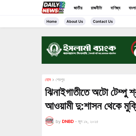
জাতীয়
রাজনীতি
বাণিজ্য
বাংল
Home
About Us
Contact Us
হোম
শেরপুর
ঝিনাইগাতীতে অটো টেম্পু শ্র
আওয়ামী দু:শাসন থেকে মুক্
by
DNBD
-
জুন ১৯, ২০২৫