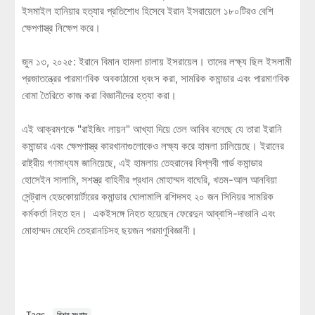
ইসমাইল হানিয়ার হত্যার প্রতিশোধ হিসেবে ইরান ইসরায়েলে ১৮০টিরও বেশি
ক্ষেপণাস্ত্র নিক্ষেপ করে।
জুন ১৩, ২০২৫: ইরানে বিমান হামলা চালায় ইসরায়েল। তাদের লক্ষ্য ছিল ইসলামী
প্রজাতন্ত্রের পারমাণবিক অবকাঠামো ধ্বংস করা, সামরিক কমান্ডার এবং পারমাণবিক
বোমা তৈরিতে কাজ করা বিজ্ঞানীদের হত্যা করা।
এই আক্রমণকে "রাইজিং লায়ন" আখ্যা দিয়ে তেল আবিব বলেছে যে তারা ইরানি
কমান্ডার এবং ক্ষেপণাস্ত্র কারখানাগুলোকেও লক্ষ্য করে হামলা চালিয়েছে। ইরানের
রাষ্ট্রীয় গণমাধ্যম জানিয়েছে, এই হামলায় তেহরানের বিপ্লবী গার্ড কমান্ডার
হোসেইন সালামি, সশস্ত্র বাহিনীর প্রধান মোহাম্মদ বাঘেরি, খতম-আল আনবিয়া
সেন্ট্রাল হেডকোয়ার্টারের কমান্ডার ঘোলামালি রশিদসহ ২০ জন সিনিয়র সামরিক
কর্মকর্তা নিহত হন। একইসঙ্গে নিহত হয়েছেন ফেরেদুন আব্বাসি-দাভানি এবং
মোহাম্মদ মেহেদি তেহরানচিসহ ছয়জন পরমাণুবিজ্ঞানী।
Tags
বিশ্ব সংবাদ