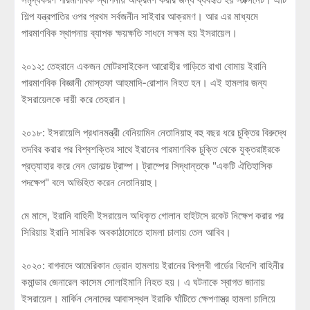
শিল্প যন্ত্রপাতির ওপর প্রথম সর্বজনীন সাইবার আক্রমণ। আর এর মাধ্যমে
পারমাণবিক স্থাপনায় ব্যাপক ক্ষয়ক্ষতি সাধনে সক্ষম হয় ইসরায়েল।
২০১২: তেহরানে একজন মোটরসাইকেল আরোহীর গাড়িতে রাখা বোমায় ইরানি
পারমাণবিক বিজ্ঞানী মোস্তফা আহমাদি-রোশান নিহত হন। এই হামলার জন্য
ইসরায়েলকে দায়ী করে তেহরান।
২০১৮: ইসরায়েলি প্রধানমন্ত্রী বেনিয়ামিন নেতানিয়াহু বহু বছর ধরে চুক্তির বিরুদ্ধে
তদবির করার পর বিশ্বশক্তির সাথে ইরানের পারমাণবিক চুক্তি থেকে যুক্তরাষ্ট্রকে
প্রত্যাহার করে নেন ডোনাল্ড ট্রাম্প। ট্রাম্পের সিদ্ধান্তকে "একটি ঐতিহাসিক
পদক্ষেপ" বলে অভিহিত করেন নেতানিয়াহু।
মে মাসে, ইরানি বাহিনী ইসরায়েল অধিকৃত গোলান হাইটসে রকেট নিক্ষেপ করার পর
সিরিয়ায় ইরানি সামরিক অবকাঠামোতে হামলা চালায় তেল আবিব।
২০২০: বাগদাদে আমেরিকান ড্রোন হামলায় ইরানের বিপ্লবী গার্ডের বিদেশি বাহিনীর
কমান্ডার জেনারেল কাসেম সোলাইমানি নিহত হয়। এ ঘটনাকে স্বাগত জানায়
ইসরায়েল। মার্কিন সেনাদের আবাসস্থল ইরাকি ঘাঁটিতে ক্ষেপণাস্ত্র হামলা চালিয়ে