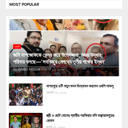
MOST POPULAR
নওগাঁ
জমি মাপজোককে কেন্দ্র করে উত্তেজনা, অস্ত্র উদ্ধার;
পরিবার বলছে—‘সবকিছুর নেপথ্যে তৃতীয় পক্ষের ইন্ধন’
by
DNBD MEDIA
-
আগস্ট ০৩, ২০২৬
নাগরপুরে ৪টি নতুন ভবন উদ্বোধন করলেন এমপি লাভলু
আগস্ট ০৩, ২০২৬
স্ত্রী ও ছোট বোনের স্বামীর পরকিয়ার বলি বাঞ্ছারামপুরের
হেলাল
জুলাই ৩১, ২০২৬