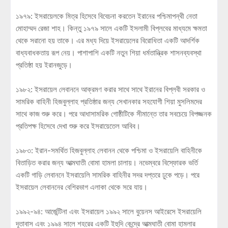
১৯৭৯: ইসরায়েলকে মিত্র হিসেবে বিবেচনা করতেন ইরানের পশ্চিমাপন্থী নেতা
মোহাম্মদ রেজা শাহ। কিন্তু ১৯৭৯ সালে একটি ইসলামী বিপ্লবের মাধ্যমে ক্ষমতা
থেকে সরানো হয় তাকে। এর মধ্য দিয়ে ইসরায়েলের বিরোধিতা একটি আদর্শিক
বাধ্যবাধকতায় রূপ নেয়। পাশাপাশি একটি নতুন শিয়া ধর্মতান্ত্রিক শাসনব্যবস্থা
প্রতিষ্ঠা হয় ইরানজুড়ে।
১৯৮২: ইসরায়েল লেবাননে আক্রমণ করার সাথে সাথে ইরানের বিপ্লবী সরকার ও
সামরিক বাহিনী হিজবুল্লাহ প্রতিষ্ঠার জন্য সেখানকার সহযোগী শিয়া মুসলিমদের
সাথে কাজ শুরু করে। পরে আধাসামরিক গোষ্ঠীটিকে সীমান্তে তার সবচেয়ে বিপজ্জনক
প্রতিপক্ষ হিসেবে দেখা শুরু করে ইসরায়েতেল আবিব।
১৯৮৩: ইরান-সমর্থিত হিজবুল্লাহ লেবানন থেকে পশ্চিমা ও ইসরায়েলি বাহিনীকে
বিতাড়িত করার জন্য আত্মঘাতী বোমা হামলা চালায়। নভেম্বরে বিস্ফোরক ভর্তি
একটি গাড়ি লেবাননে ইসরায়েলি সামরিক বাহিনীর সদর দপ্তরে ঢুকে পড়ে। পরে
ইসরায়েল লেবাননের বেশিরভাগ এলাকা থেকে সরে যায়।
১৯৯২-৯৪: আর্জেন্টিনা এবং ইসরায়েল ১৯৯২ সালে বুয়েনস আইরেসে ইসরায়েলি
দূতাবাস এবং ১৯৯৪ সালে শহরের একটি ইহুদি কেন্দ্রে আত্মঘাতী বোমা হামলার