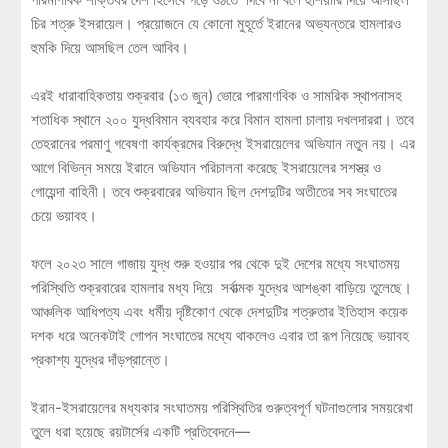
চির শত্রু ইসরায়েল। প্রয়োজনে যে কোনো মুহূর্তে ইরানের অভ্যন্তরে হামলারও
হুমকি দিয়ে আসছিল তেল আবিব।
এরই ধারাবাহিকতায় শুক্রবার (১৩ জুন) ভোরে পারমাণবিক ও সামরিক স্থাপনাসহ
শতাধিক স্থানে ২০০ যুদ্ধবিমান ব্যবহার করে বিমান হামলা চালায় দখলদাররা। তবে
তেহরানের পরমাণু গবেষণা কার্যক্রমের বিরুদ্ধে ইসরায়েলের অভিযান নতুন নয়। এর
আগে বিভিন্ন সময়ে ইরানে অভিযান পরিচালনা করেছে ইসরায়েলের সশস্ত্র ও
গোয়েন্দা বাহিনী। তবে শুক্রবারের অভিযান ছিল দেশদুটির অতীতের সব সংঘাতের
চেয়ে ভয়াবহ।
ফলে ২০২৩ সালে গাজায় যুদ্ধ শুরু হওয়ার পর থেকে দুই দেশের মধ্যে সংঘাতময়
পরিস্থিতি শুক্রবারের হামলার মধ্য দিয়ে সর্বাত্মক যুদ্ধের আশঙ্কা বাড়িয়ে তুলেছে।
আঞ্চলিক আধিপত্য এবং ধর্মীয় দৃষ্টিকোণ থেকে দেশদুটির শত্রুতার ইতিহাস কয়েক
দশক ধরে অনেকটাই গোপন সংঘাতের মধ্যে থাকলেও এবার তা রূপ নিয়েছে ভয়াবহ
প্রকাশ্য যুদ্ধের দাঁড়প্রান্তে।
ইরান-ইসরায়েলের মধ্যকার সংঘাতময় পরিস্থিতির গুরুত্বপূর্ণ ঘটনাগুলোর সময়রেখা
তুলে ধরা হয়েছে রয়টার্সের একটি প্রতিবেদনে—