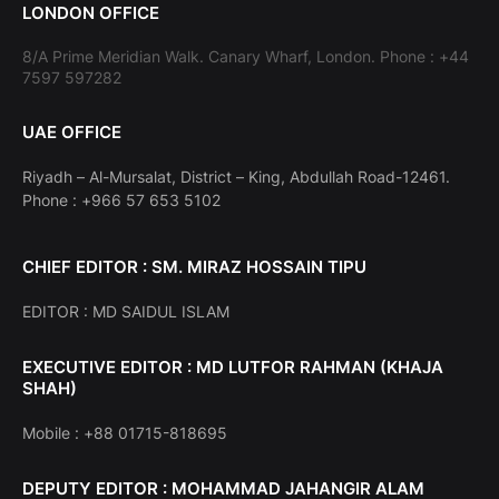
LONDON OFFICE
8/A Prime Meridian Walk. Canary Wharf, London. Phone : +44
7597 597282
UAE OFFICE
Riyadh – Al-Mursalat, District – King, Abdullah Road-12461.
Phone : +966 57 653 5102
CHIEF EDITOR : SM. MIRAZ HOSSAIN TIPU
EDITOR : MD SAIDUL ISLAM
EXECUTIVE EDITOR : MD LUTFOR RAHMAN (KHAJA
SHAH)
Mobile : +88 01715-818695
DEPUTY EDITOR : MOHAMMAD JAHANGIR ALAM