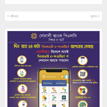
নবীনতর
পূর্বতন