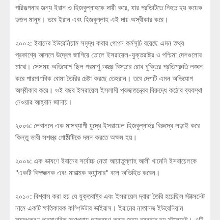
পরিকল্পনার জন্য ইরান ও হিজবুল্লাহকে দায়ী করে, যার প্রতিটিতে নিহত হয় কয়েক
ডজন মানুষ। তবে ইরান এবং হিজবুল্লাহ এই দায় অস্বীকার করে।
২০০২: ইরানের ইউরেনিয়াম সমৃদ্ধ করার গোপন কর্মসূচি রয়েছে এমন তথ্য
প্রকাশ্যে আসলে উদ্বেগ জাগিয়ে তোলে ইসরায়েল-যুক্তরাষ্ট্র ও পশ্চিমা দেশগুলোর
মাঝে। সেসময় অভিযোগ ছিল পরমাণু অস্ত্র বিস্তার রোধ চুক্তির প্রতিশ্রুতি লঙ্ঘন
করে পারমাণবিক বোমা তৈরির চেষ্টা করছে তেহরান। তবে দেশটি এমন অভিযোগ
অস্বীকার করে। ওই বছর ইসরায়েল ইসলামী প্রজাতন্ত্রের বিরুদ্ধে কঠোর ব্যবস্থা
নেওয়ার আহ্বান জানায়।
২০০৬: লেবাননে এক মাসব্যাপী যুদ্ধে ইসরায়েল হিজবুল্লাহর বিরুদ্ধে লড়াই করে
কিন্তু ভারী সশস্ত্র গোষ্ঠীটিকে দমন করতে অক্ষম হয়।
২০০৯: এক ভাষণে ইরানের সর্বোচ্চ নেতা আয়াতুল্লাহ আলী খামেনি ইসরায়েলকে
"একটি বিপজ্জনক এবং মারাত্মক ক্যান্সার" বলে অভিহিত করেন।
২০১০: বিশ্বাস করা হয় যে যুক্তরাষ্ট্র এবং ইসরায়েল দ্বারা তৈরি হয়েছিল স্টাক্সনেট
নামে একটি ক্ষতিকারক কম্পিউটার ভাইরাস। ইরানের নাতানজ ইউরেনিয়াম
সমৃদ্ধকরণ পারমাণবিক স্থাপনায় আক্রমণ করার জন্য ব্যবহৃত হয় স্টাক্সনেট। এটি