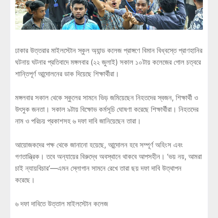
ঢাকার উত্তরার মাইলস্টোন স্কুল অ্যান্ড কলেজ প্রাঙ্গণে বিমান বিধ্বস্তে প্রাণহানির
ঘটনায় ঘটনার প্রতিবাদে মঙ্গলবার (২২ জুলাই) সকাল ১০টায় কলেজের গোল চত্বরে
শান্তিপূর্ণ আন্দোলনের ডাক দিয়েছে শিক্ষার্থীরা।
মঙ্গলবার সকাল থেকে স্কুলের সামনে ভিড় জমিয়েছেন নিহতদের স্বজন, শিক্ষার্থী ও
উৎসুক জনতা। সকাল ৯টায় বিক্ষোভ কর্মসূচি ঘোষণা করেছে শিক্ষার্থীরা। নিহতদের
নাম ও পরিচয় প্রকাশসহ ৬ দফা দাবি জানিয়েছেন তারা।
আয়োজকদের পক্ষ থেকে জানানো হয়েছে, আন্দোলন হবে সম্পূর্ণ অহিংস এবং
গণতান্ত্রিক। তবে অন্যায়ের বিরুদ্ধে অবস্থানে থাকবে আপসহীন। ‘ভয় নয়, আমরা
চাই ন্যায়বিচার’—এমন স্লোগান সামনে রেখে তারা ছয় দফা দাবি উত্থাপন
করেছে।
৬ দফা দাবিতে উত্তাল মাইলস্টোন কলেজ