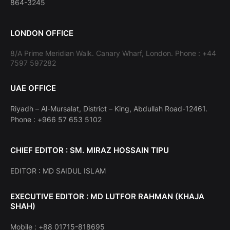
864-3245
LONDON OFFICE
8/A Prime Meridian Walk. Canary Wharf, London. Phone : +44
7597 597282
UAE OFFICE
Riyadh – Al-Mursalat, District – King, Abdullah Road-12461.
Phone : +966 57 653 5102
CHIEF EDITOR : SM. MIRAZ HOSSAIN TIPU
EDITOR : MD SAIDUL ISLAM
EXECUTIVE EDITOR : MD LUTFOR RAHMAN (KHAJA
SHAH)
Mobile : +88 01715-818695