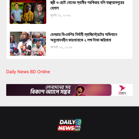
স্ত্রী ও ছোট বোনের স্বামীর পরকিয়ার বলি বাঞ্ছারামপুরের
হেলাল
জুলাই ৩১, ২০২৬
ডেমরায় ডিএমপির নির্বাহী ম্যাজিস্ট্রেটের অভিযানে
অনুমোদনহীন কারখানাকে ২ লক্ষ টাকা জরিমানা
আগস্ট ০৩, ২০২৬
Daily News BD Online