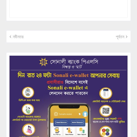
নবীনতর
পূর্বতন