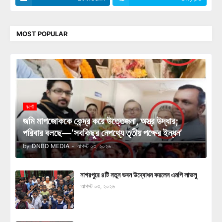
MOST POPULAR
নওগাঁ
জমি মাপজোককে কেন্দ্র করে উত্তেজনা, অস্ত্র উদ্ধার;
পরিবার বলছে—‘সবকিছুর নেপথ্যে তৃতীয় পক্ষের ইন্ধন’
by
DNBD MEDIA
-
আগস্ট ০৩, ২০২৬
নাগরপুরে ৪টি নতুন ভবন উদ্বোধন করলেন এমপি লাভলু
আগস্ট ০৩, ২০২৬