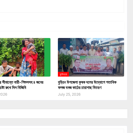
কুমিল্লা
ার সীমান্তে নারী-শিশুসসহ ৪ জনের
বুড়িচং উপজেলা কৃষক দলের উদ্যোগে শতাধিক
েষ্টা রুখে দিল বিজিবি
ফলজ বনজ কাঠের চারাগাছ বিতরণ
 2026
July 25, 2026