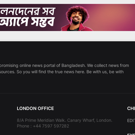
promising online news portal of Bangladesh. We collect news from
sources. So you will find the true news here. Be with us, be with
LONDON OFFICE
CHI
8/A Prime Meridian Walk. Canary Wharf, London.
EDI
Phone : +44 7597 597282