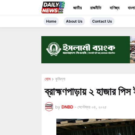
জাতীয়
রাজনীতি
বাণিজ্য
বাংল
Home
About Us
Contact Us
হোম
কুমিল্লা
ব্রাহ্মণপাড়ায় ২ হাজার পিস
by
DNBD
-
সেপ্টেম্বর ০৪, ২০২৫