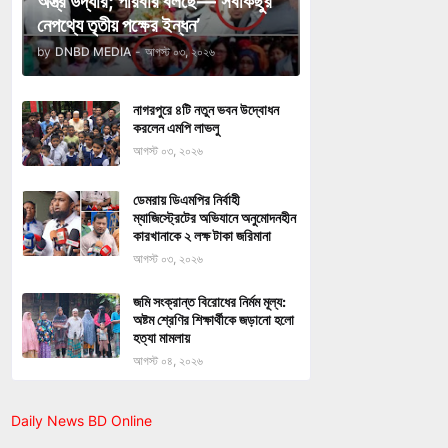
অস্ত্র উদ্ধার; পরিবার বলছে—‘সবকিছুর
নেপথ্যে তৃতীয় পক্ষের ইন্ধন’
by
DNBD MEDIA
-
আগস্ট ০৩, ২০২৬
নাগরপুরে ৪টি নতুন ভবন উদ্বোধন
করলেন এমপি লাভলু
আগস্ট ০৩, ২০২৬
ডেমরায় ডিএমপির নির্বাহী
ম্যাজিস্ট্রেটের অভিযানে অনুমোদনহীন
কারখানাকে ২ লক্ষ টাকা জরিমানা
আগস্ট ০৩, ২০২৬
জমি সংক্রান্ত বিরোধের নির্মম মূল্য:
অষ্টম শ্রেণির শিক্ষার্থীকে জড়ানো হলো
হত্যা মামলায়
আগস্ট ০৪, ২০২৬
Daily News BD Online