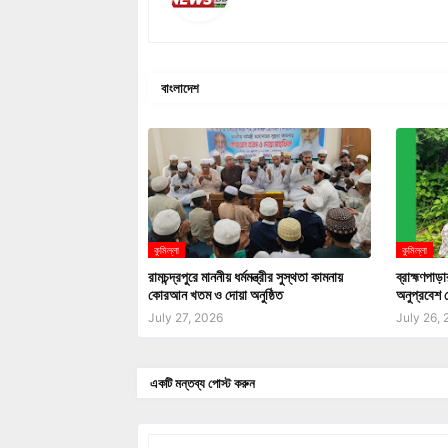
বাংলাদেশ
কুমিল্লা
কুমিল্লা
রামচন্দ্রপুরে মাননীয় ধর্মমন্ত্রীর সুস্থতা কামনায়
ব্রাহ্মণপাড়
কোরআন খতম ও দোয়া অনুষ্ঠিত
অনুপ্রবেশ চ
July 27, 2026
July 26,
একটি মন্তব্য পোস্ট করুন