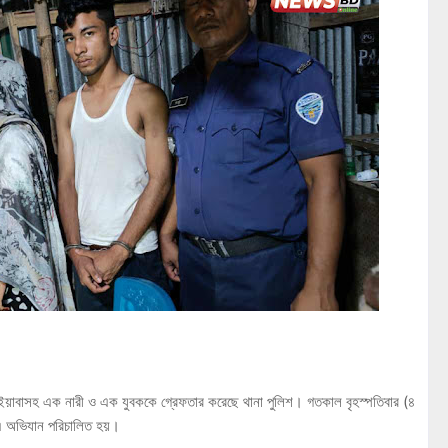
স ইয়াবাসহ এক নারী ও এক যুবককে গ্রেফতার করেছে থানা পুলিশ। গতকাল বৃহস্পতিবার (৪
এ অভিযান পরিচালিত হয়।