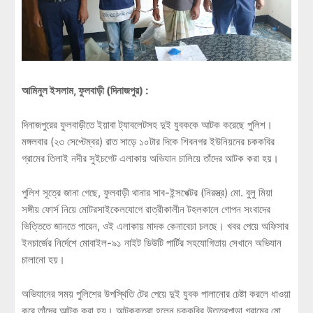
আমিনুল ইসলাম, ফুলবাড়ী (দিনাজপুর) :
দিনাজপুরের ফুলবাড়ীতে ইয়াবা ট্যাবলেটসহ দুই যুবককে আটক করেছে পুলিশ।
মঙ্গলবার (২৩ সেপ্টেম্বর) রাত সাড়ে ১০টার দিকে শিবনগর ইউনিয়নের চককবির
গ্রামের তিলাই নদীর সুইচগেট এলাকায় অভিযান চালিয়ে তাঁদের আটক করা হয়।
পুলিশ সূত্রে জানা গেছে, ফুলবাড়ী থানার সাব-ইন্সপেক্টর (নিরস্ত্র) মো. বুলু মিয়া
সঙ্গীয় ফোর্স নিয়ে মোটরসাইকেলযোগে রাত্রীকালীন টহলকালে গোপন সংবাদের
ভিত্তিতে জানতে পারেন, ওই এলাকায় মাদক কেনাবেচা চলছে। খবর পেয়ে অফিসার
ইনচার্জের নির্দেশে মোবাইল-৯১ নাইট ডিউটি পার্টির সহযোগিতায় সেখানে অভিযান
চালানো হয়।
অভিযানের সময় পুলিশের উপস্থিতি টের পেয়ে দুই যুবক পালানোর চেষ্টা করলে ধাওয়া
করে তাঁদের আটক করা হয়। আটককৃতরা হলেন চককবির উত্তরপাড়া গ্রামের মো.