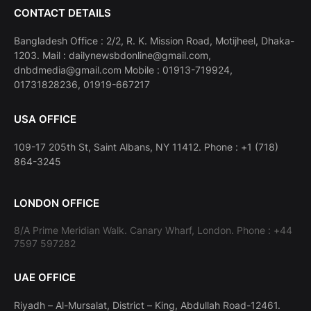
CONTACT DETAILS
Bangladesh Office : 2/2, R. K. Mission Road, Motijheel, Dhaka-
1203. Mail : dailynewsbdonline@gmail.com,
dnbdmedia@gmail.com Mobile : 01913-719924,
01731828236, 01919-667217
USA OFFICE
109-17 205th St, Saint Albans, NY 11412. Phone : +1 (718)
864-3245
LONDON OFFICE
8/A Prime Meridian Walk. Canary Wharf, London. Phone : +44
7597 597282
UAE OFFICE
Riyadh – Al-Mursalat, District – King, Abdullah Road-12461.