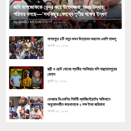
জমি মাপজোককে কেন্দ্র করে উত্তেজনা, অস্ত্র উদ্ধার;
পরিবার বলছে—‘সবকিছুর নেপথ্যে তৃতীয় পক্ষের ইন্ধন’
by
DNBD MEDIA
-
আগস্ট ০৩, ২০২৬
নাগরপুরে ৪টি নতুন ভবন উদ্বোধন করলেন এমপি লাভলু
আগস্ট ০৩, ২০২৬
স্ত্রী ও ছোট বোনের স্বামীর পরকিয়ার বলি বাঞ্ছারামপুরের
হেলাল
জুলাই ৩১, ২০২৬
ডেমরায় ডিএমপির নির্বাহী ম্যাজিস্ট্রেটের অভিযানে
অনুমোদনহীন কারখানাকে ২ লক্ষ টাকা জরিমানা
আগস্ট ০৩, ২০২৬