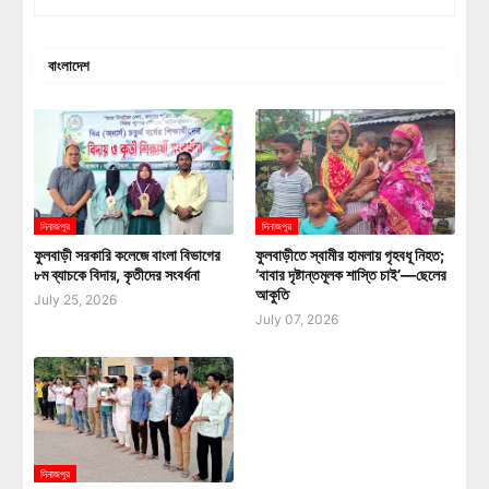
বাংলাদেশ
দিনাজপুর
দিনাজপুর
ফুলবাড়ী সরকারি কলেজে বাংলা বিভাগের
ফুলবাড়ীতে স্বামীর হামলায় গৃহবধূ নিহত;
৮ম ব্যাচকে বিদায়, কৃতীদের সংবর্ধনা
‘বাবার দৃষ্টান্তমূলক শাস্তি চাই’—ছেলের
আকুতি
July 25, 2026
July 07, 2026
দিনাজপুর