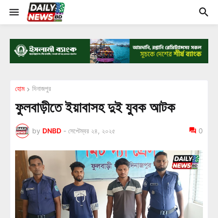
হোম
দিনাজপুর
ফুলবাড়ীতে ইয়াবাসহ দুই যুবক আটক
by
DNBD
-
সেপ্টেম্বর ২৪, ২০২৫
0