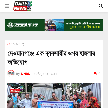
হোম
জামালপুর
দেওয়ানগঞ্জে এক ব্যবসায়ীর ওপর হামলার
অভিযোগ
by
DNBD
-
সেপ্টেম্বর ২৩, ২০২৫
0