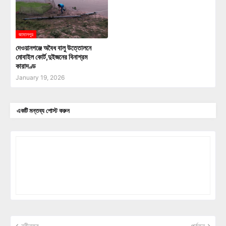
জামালপুর
দেওয়ানগঞ্জে অবৈধ বালু উত্তোলনে
মোবাইল কোর্ট,দুইজনের বিনাশ্রম
কারাদণ্ড
January 19, 2026
একটি মন্তব্য পোস্ট করুন
নবীনতর
পূর্বতন