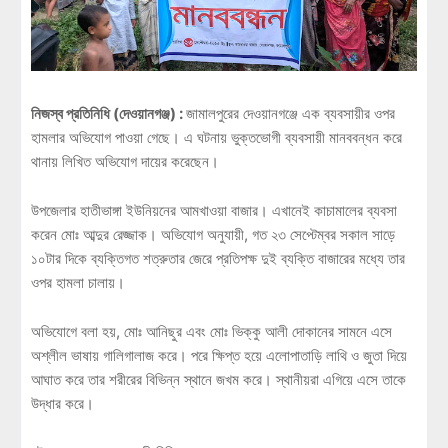
নিজস্ব প্রতিনিধি (দেওয়ানগঞ্জ) :
জামালপুরের দেওয়ানগঞ্জে এক ব্যবসায়ীর ওপর
হামলার অভিযোগ পাওয়া গেছে। এ ঘটনায় ভুক্তভোগী ব্যবসায়ী মানববন্ধন করে
থানায় লিখিত অভিযোগ দায়ের করেছেন।
উপজেলার হাতীভাঙ্গা ইউনিয়নের আমখাওয়া বাজার। এখানেই কাচামালের ব্যবসা
করেন মোঃ আব্দুর রেজ্জাক। অভিযোগ অনুযায়ী, গত ২৩ সেপ্টেম্বর সকাল সাড়ে
১০টার দিকে ব্যক্তিগত শত্রুতার জেরে প্রতিপক্ষ দুই ব্যক্তি বাজারের মধ্যে তার
ওপর হামলা চালায়।
অভিযোগে বলা হয়, মোঃ আনিছুর এবং মোঃ ভিক্কু আলী দোকানের সামনে এসে
অশ্লীল ভাষায় গালিগালাজ করে। পরে ক্ষিপ্ত হয়ে এলোপাতাড়ি লাথি ও জুতা দিয়ে
আঘাত করে তার শরীরের বিভিন্ন স্থানে জখম করে। স্থানীয়রা এগিয়ে এসে তাকে
উদ্ধার করে।