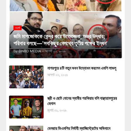
নওগাঁ
জমি মাপজোককে কেন্দ্র করে উত্তেজনা, অস্ত্র উদ্ধার;
পরিবার বলছে—‘সবকিছুর নেপথ্যে তৃতীয় পক্ষের ইন্ধন’
by
DNBD MEDIA
-
আগস্ট ০৩, ২০২৬
নাগরপুরে ৪টি নতুন ভবন উদ্বোধন করলেন এমপি লাভলু
আগস্ট ০৩, ২০২৬
স্ত্রী ও ছোট বোনের স্বামীর পরকিয়ার বলি বাঞ্ছারামপুরের
হেলাল
জুলাই ৩১, ২০২৬
ডেমরায় ডিএমপির নির্বাহী ম্যাজিস্ট্রেটের অভিযানে