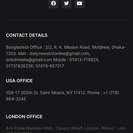
CONTACT DETAILS
Bangladesh Office : 2/2, R. K. Mission Road, Motijheel, Dhaka-
1203. Mail : dailynewsbdonline@gmail.com,
dnbdmedia@gmail.com Mobile : 01913-719924,
01731828236, 01919-667217
USA OFFICE
109-17 205th St, Saint Albans, NY 11412. Phone : +1 (718)
864-3245
LONDON OFFICE
8/A Prime Meridian Walk. Canary Wharf, London. Phone : +44