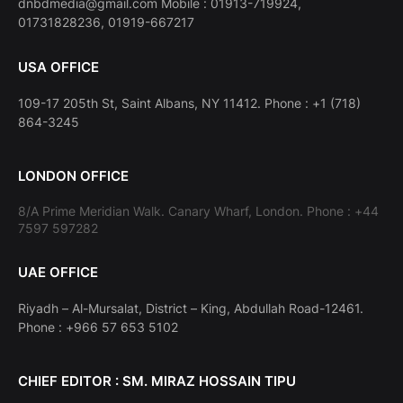
dnbdmedia@gmail.com Mobile : 01913-719924,
01731828236, 01919-667217
USA OFFICE
109-17 205th St, Saint Albans, NY 11412. Phone : +1 (718)
864-3245
LONDON OFFICE
8/A Prime Meridian Walk. Canary Wharf, London. Phone : +44
7597 597282
UAE OFFICE
Riyadh – Al-Mursalat, District – King, Abdullah Road-12461.
Phone : +966 57 653 5102
CHIEF EDITOR : SM. MIRAZ HOSSAIN TIPU