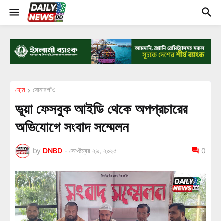
হোম
সোনারগাঁও
ভূয়া ফেসবুক আইডি থেকে অপপ্রচারের
অভিযোগে সংবাদ সম্মেলন
by
DNBD
-
সেপ্টেম্বর ২৬, ২০২৫
0