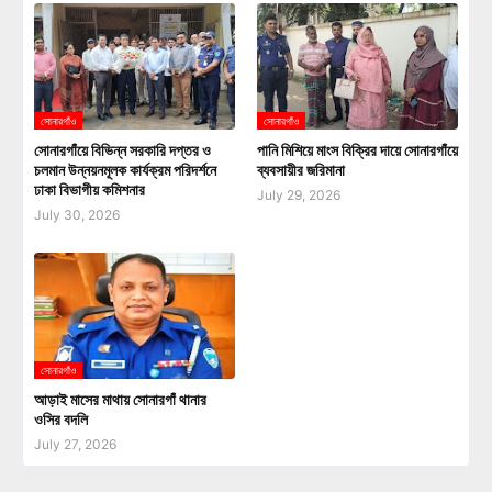
সোনারগাঁও
সোনারগাঁও
সোনারগাঁয়ে বিভিন্ন সরকারি দপ্তর ও
পানি মিশিয়ে মাংস বিক্রির দায়ে সোনারগাঁয়ে
চলমান উন্নয়নমূলক কার্যক্রম পরিদর্শনে
ব্যবসায়ীর জরিমানা
ঢাকা বিভাগীয় কমিশনার
July 29, 2026
July 30, 2026
সোনারগাঁও
আড়াই মাসের মাথায় সোনারগাঁ থানার
ওসির বদলি
July 27, 2026