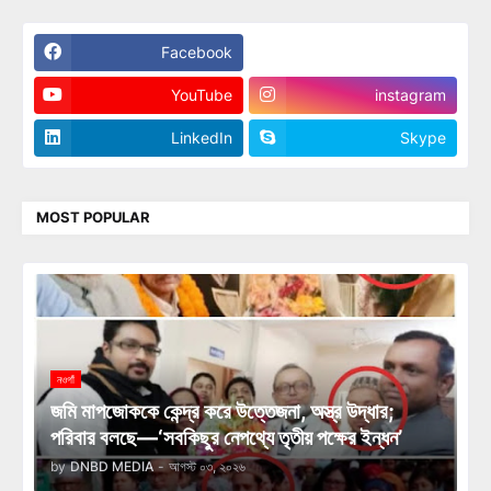
Facebook
Twitter
YouTube
instagram
LinkedIn
Skype
MOST POPULAR
নওগাঁ
জমি মাপজোককে কেন্দ্র করে উত্তেজনা, অস্ত্র উদ্ধার;
পরিবার বলছে—‘সবকিছুর নেপথ্যে তৃতীয় পক্ষের ইন্ধন’
by
DNBD MEDIA
-
আগস্ট ০৩, ২০২৬