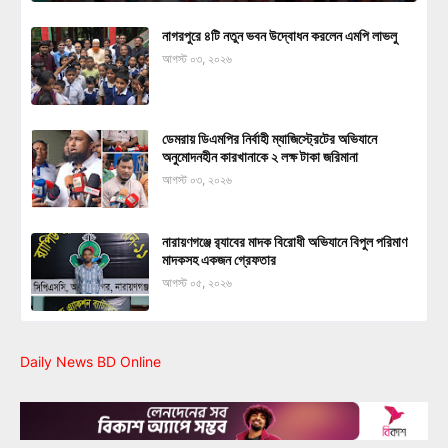
নাগরপুরে ৪টি নতুন ভবন উদ্বোধন করলেন এমপি লাভলু
আগস্ট ০৩, ২০২৬
ডেমরায় ডিএমপির নির্বাহী ম্যাজিস্ট্রেটের অভিযানে
অনুমোদনহীন কারখানাকে ২ লক্ষ টাকা জরিমানা
আগস্ট ০৩, ২০২৬
নারায়ণগঞ্জে র‍্যাবের মাদক বিরোধী অভিযানে বিপুল পরিমাণ
মাদকসহ একজন গ্রেফতার
আগস্ট ০৫, ২০২৬
Daily News BD Online