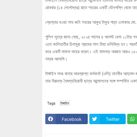
টাঙ্গাইলে বৈষম্যবিরোধী ছাত্র আন্দোলনে হামলার ঘটনায় দায়ের 
রোববার (১৪ সেপ্টেম্বর) রাতে শহরের একটি যৌনপল্লি থেকে তা
গ্রেপ্তার হওয়া শাহ জনি শহরের আকুর টাকুর পাড়া এলাকার মো
পুলিশ সূত্রে জানা গেছে, ২০২৪ সালের ৪ আগস্ট বেলা ১১টায় শ
এতে কালিহাতীর চিনামুরা গ্রামের লাল মিয়া গুলিবিদ্ধ হন। প
করে একটি মামলা দায়ের করেন। এই মামলায় অজ্ঞাত আরও ১৫
নম্বর আসামি।
টাঙ্গাইল সদর থানার ভারপ্রাপ্ত কর্মকর্তা (ওসি) তানবীর আহমে
তার বিরুদ্ধে বৈষম্যবিরোধী ছাত্র আন্দোলনের সঙ্গে সম্পর্কিত এক
Tags
টাঙ্গাইল
Facebook
Twitter