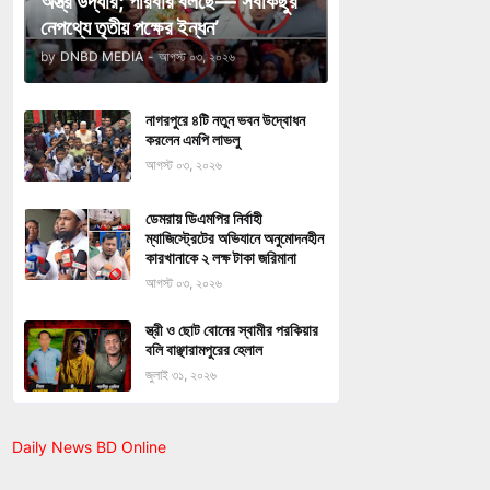
অস্ত্র উদ্ধার; পরিবার বলছে—‘সবকিছুর
নেপথ্যে তৃতীয় পক্ষের ইন্ধন’
by
DNBD MEDIA
-
আগস্ট ০৩, ২০২৬
নাগরপুরে ৪টি নতুন ভবন উদ্বোধন
করলেন এমপি লাভলু
আগস্ট ০৩, ২০২৬
ডেমরায় ডিএমপির নির্বাহী
ম্যাজিস্ট্রেটের অভিযানে অনুমোদনহীন
কারখানাকে ২ লক্ষ টাকা জরিমানা
আগস্ট ০৩, ২০২৬
স্ত্রী ও ছোট বোনের স্বামীর পরকিয়ার
বলি বাঞ্ছারামপুরের হেলাল
জুলাই ৩১, ২০২৬
Daily News BD Online