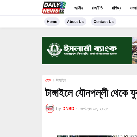
জাতীয়
রাজনীতি
বাণিজ্য
বাংল
Home
About Us
Contact Us
হোম
টাঙ্গাইল
টাঙ্গাইলে যৌনপল্লী থেকে যু
by
DNBD
-
সেপ্টেম্বর ১৫, ২০২৫