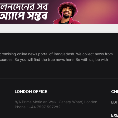
promising online news portal of Bangladesh. We collect news from
sources. So you will find the true news here. Be with us, be with
LONDON OFFICE
CHI
8/A Prime Meridian Walk. Canary Wharf, London.
EDI
Phone : +44 7597 597282
EX