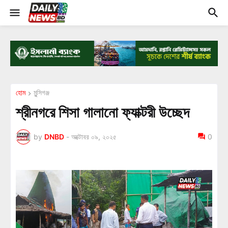
হোম
মুন্সিগঞ্জ
শ্রীনগরে শিসা গালানো ফ্যাক্টরী উচ্ছেদ
by
DNBD
-
অক্টোবর ০৯, ২০২৫
0