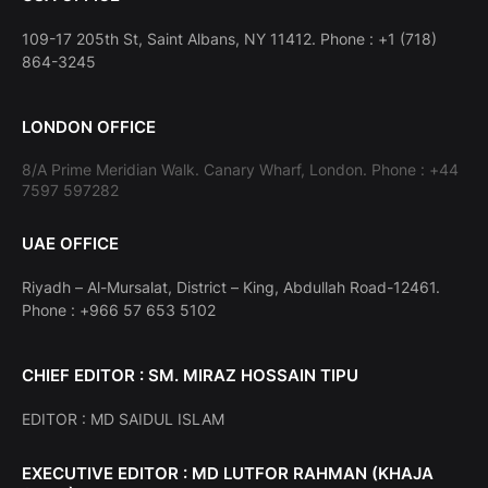
109-17 205th St, Saint Albans, NY 11412. Phone : +1 (718)
864-3245
LONDON OFFICE
8/A Prime Meridian Walk. Canary Wharf, London. Phone : +44
7597 597282
UAE OFFICE
Riyadh – Al-Mursalat, District – King, Abdullah Road-12461.
Phone : +966 57 653 5102
CHIEF EDITOR : SM. MIRAZ HOSSAIN TIPU
EDITOR : MD SAIDUL ISLAM
EXECUTIVE EDITOR : MD LUTFOR RAHMAN (KHAJA