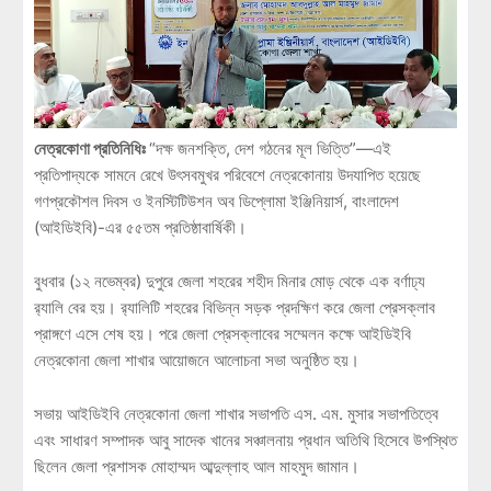
নেত্রকোণা প্রতিনিধিঃ
“দক্ষ জনশক্তি, দেশ গঠনের মূল ভিত্তি”—এই
প্রতিপাদ্যকে সামনে রেখে উৎসবমুখর পরিবেশে নেত্রকোনায় উদযাপিত হয়েছে
গণপ্রকৌশল দিবস ও ইনস্টিটিউশন অব ডিপ্লোমা ইঞ্জিনিয়ার্স, বাংলাদেশ
(আইডিইবি)-এর ৫৫তম প্রতিষ্ঠাবার্ষিকী।
বুধবার (১২ নভেম্বর) দুপুরে জেলা শহরের শহীদ মিনার মোড় থেকে এক বর্ণাঢ্য
র‌্যালি বের হয়। র‌্যালিটি শহরের বিভিন্ন সড়ক প্রদক্ষিণ করে জেলা প্রেসক্লাব
প্রাঙ্গণে এসে শেষ হয়। পরে জেলা প্রেসক্লাবের সম্মেলন কক্ষে আইডিইবি
নেত্রকোনা জেলা শাখার আয়োজনে আলোচনা সভা অনুষ্ঠিত হয়।
সভায় আইডিইবি নেত্রকোনা জেলা শাখার সভাপতি এস. এম. মুসার সভাপতিত্বে
এবং সাধারণ সম্পাদক আবু সাদেক খানের সঞ্চালনায় প্রধান অতিথি হিসেবে উপস্থিত
ছিলেন জেলা প্রশাসক মোহাম্মদ আব্দুল্লাহ আল মাহমুদ জামান।