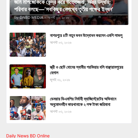
জমি মাপজোককে কেন্দ্র করে উত্তেজনা, অস্ত্র উদ্ধার;
পরিবার বলছে—‘সবকিছুর নেপথ্যে তৃতীয় পক্ষের ইন্ধন’
by
DNBD MEDIA
-
আগস্ট ০৩, ২০২৬
নাগরপুরে ৪টি নতুন ভবন উদ্বোধন করলেন এমপি লাভলু
আগস্ট ০৩, ২০২৬
স্ত্রী ও ছোট বোনের স্বামীর পরকিয়ার বলি বাঞ্ছারামপুরের
হেলাল
জুলাই ৩১, ২০২৬
ডেমরায় ডিএমপির নির্বাহী ম্যাজিস্ট্রেটের অভিযানে
অনুমোদনহীন কারখানাকে ২ লক্ষ টাকা জরিমানা
আগস্ট ০৩, ২০২৬
Daily News BD Online