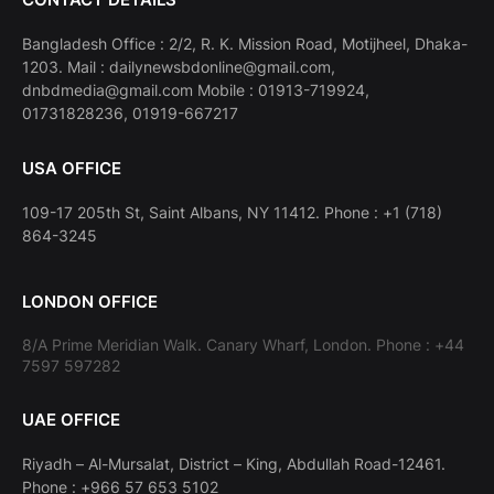
Bangladesh Office : 2/2, R. K. Mission Road, Motijheel, Dhaka-
1203. Mail : dailynewsbdonline@gmail.com,
dnbdmedia@gmail.com Mobile : 01913-719924,
01731828236, 01919-667217
USA OFFICE
109-17 205th St, Saint Albans, NY 11412. Phone : +1 (718)
864-3245
LONDON OFFICE
8/A Prime Meridian Walk. Canary Wharf, London. Phone : +44
7597 597282
UAE OFFICE
Riyadh – Al-Mursalat, District – King, Abdullah Road-12461.
Phone : +966 57 653 5102