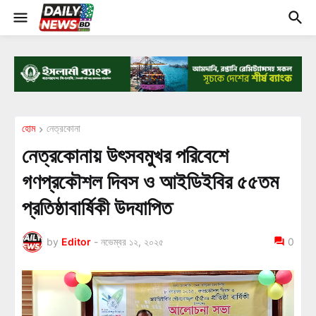
হোম
নেত্রকোনা
নেত্রকোনায় উৎসবমুখর পরিবেশে
গণপ্রকৌশল দিবস ও আইডিইবির ৫৫তম
প্রতিষ্ঠাবার্ষিকী উদযাপিত
by
Editor
-
নভেম্বর ১২, ২০২৫
0