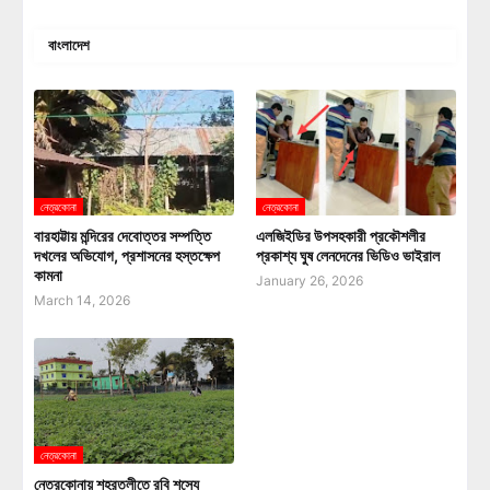
বাংলাদেশ
নেত্রকোনা
নেত্রকোনা
বারহাট্টায় মন্দিরের দেবোত্তর সম্পত্তি
এলজিইডির উপসহকারী প্রকৌশলীর
দখলের অভিযোগ, প্রশাসনের হস্তক্ষেপ
প্রকাশ্য ঘুষ লেনদেনের ভিডিও ভাইরাল
কামনা
January 26, 2026
March 14, 2026
নেত্রকোনা
নেত্রকোনায় শহরতলীতে রবি শস্যে