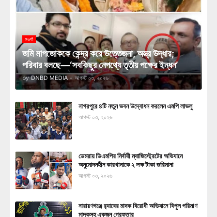
নওগাঁ
জমি মাপজোককে কেন্দ্র করে উত্তেজনা, অস্ত্র উদ্ধার;
পরিবার বলছে—‘সবকিছুর নেপথ্যে তৃতীয় পক্ষের ইন্ধন’
by
DNBD MEDIA
-
আগস্ট ০৩, ২০২৬
নাগরপুরে ৪টি নতুন ভবন উদ্বোধন করলেন এমপি লাভলু
আগস্ট ০৩, ২০২৬
ডেমরায় ডিএমপির নির্বাহী ম্যাজিস্ট্রেটের অভিযানে
অনুমোদনহীন কারখানাকে ২ লক্ষ টাকা জরিমানা
আগস্ট ০৩, ২০২৬
নারায়ণগঞ্জে র‍্যাবের মাদক বিরোধী অভিযানে বিপুল পরিমাণ
মাদকসহ একজন গ্রেফতার