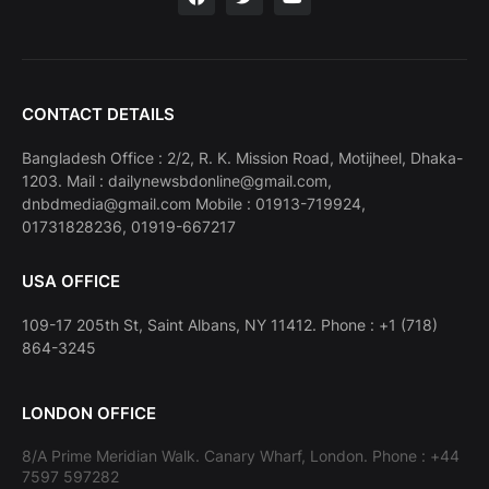
CONTACT DETAILS
Bangladesh Office : 2/2, R. K. Mission Road, Motijheel, Dhaka-
1203. Mail : dailynewsbdonline@gmail.com,
dnbdmedia@gmail.com Mobile : 01913-719924,
01731828236, 01919-667217
USA OFFICE
109-17 205th St, Saint Albans, NY 11412. Phone : +1 (718)
864-3245
LONDON OFFICE
8/A Prime Meridian Walk. Canary Wharf, London. Phone : +44
7597 597282