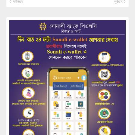
নবীনতর
পূর্বতন