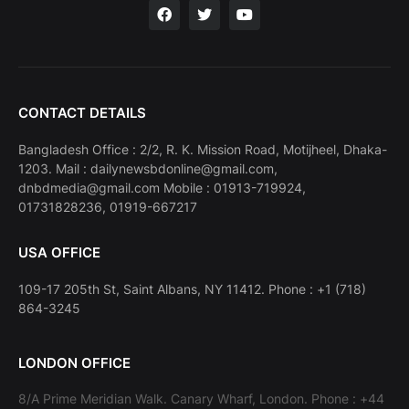
CONTACT DETAILS
Bangladesh Office : 2/2, R. K. Mission Road, Motijheel, Dhaka-
1203. Mail : dailynewsbdonline@gmail.com,
dnbdmedia@gmail.com Mobile : 01913-719924,
01731828236, 01919-667217
USA OFFICE
109-17 205th St, Saint Albans, NY 11412. Phone : +1 (718)
864-3245
LONDON OFFICE
8/A Prime Meridian Walk. Canary Wharf, London. Phone : +44