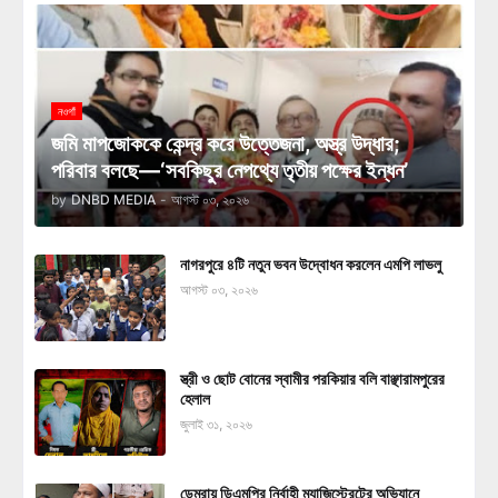
নওগাঁ
জমি মাপজোককে কেন্দ্র করে উত্তেজনা, অস্ত্র উদ্ধার;
পরিবার বলছে—‘সবকিছুর নেপথ্যে তৃতীয় পক্ষের ইন্ধন’
by
DNBD MEDIA
-
আগস্ট ০৩, ২০২৬
নাগরপুরে ৪টি নতুন ভবন উদ্বোধন করলেন এমপি লাভলু
আগস্ট ০৩, ২০২৬
স্ত্রী ও ছোট বোনের স্বামীর পরকিয়ার বলি বাঞ্ছারামপুরের
হেলাল
জুলাই ৩১, ২০২৬
ডেমরায় ডিএমপির নির্বাহী ম্যাজিস্ট্রেটের অভিযানে