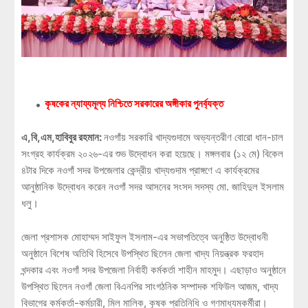
কৃষকের ন্যায্যমূল্য নিশ্চিতে সরকারের অঙ্গীকার পুনর্ব্যক্ত
এ,বি,এম,হাবিবুর রহমান:
নওগাঁয় সরকারি খাদ্যগুদামে অভ্যন্তরীণ বোরো ধান-চাল
সংগ্রহ কার্যক্রম ২০২৬-এর শুভ উদ্বোধন করা হয়েছে। মঙ্গলবার (১২ মে) বিকেল
৪টার দিকে নওগাঁ সদর উপজেলার কেন্দ্রীয় খাদ্যগুদাম প্রাঙ্গণে এ কার্যক্রমের
আনুষ্ঠানিক উদ্বোধন করেন নওগাঁ সদর আসনের সংসদ সদস্য মো. জাহিদুল ইসলাম
ধলু।
জেলা প্রশাসক মোহাম্মদ সাইফুল ইসলাম-এর সভাপতিত্বে অনুষ্ঠিত উদ্বোধনী
অনুষ্ঠানে বিশেষ অতিথি হিসেবে উপস্থিত ছিলেন জেলা খাদ্য নিয়ন্ত্রক ফরহাদ
খন্দকার এবং নওগাঁ সদর উপজেলা নির্বাহী কর্মকর্তা শাহীন মাহমুদ। এছাড়াও অনুষ্ঠানে
উপস্থিত ছিলেন নওগাঁ জেলা বিএনপির সাংগঠনিক সম্পাদক শফিউল আজম, খাদ্য
বিভাগের কর্মকর্তা-কর্মচারী, মিল মালিক, কৃষক প্রতিনিধি ও গণমাধ্যমকর্মীরা।