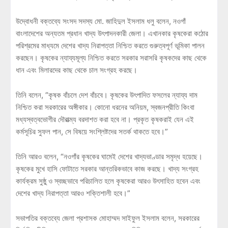
উদ্বোধনী বক্তব্যে সংসদ সদস্য মো. জাহিদুল ইসলাম ধলু বলেন, নওগাঁ
বাংলাদেশের অন্যতম প্রধান খাদ্য উৎপাদনকারী জেলা। এখানকার কৃষকেরা কঠোর
পরিশ্রমের মাধ্যমে দেশের খাদ্য নিরাপত্তা নিশ্চিত করতে গুরুত্বপূর্ণ ভূমিকা পালন
করছেন। কৃষকের ন্যায্যমূল্য নিশ্চিত করতে সরকার সরাসরি কৃষকদের কাছ থেকে
ধান এবং মিলারদের কাছ থেকে চাল সংগ্রহ করছে।
তিনি বলেন, “কৃষক বাঁচলে দেশ বাঁচবে। কৃষকের উৎপাদিত ফসলের ন্যায্য দাম
নিশ্চিত করা সরকারের অঙ্গীকার। কোনো ধরনের অনিয়ম, স্বজনপ্রীতি কিংবা
মধ্যস্বত্বভোগীর দৌরাত্ম্য বরদাশত করা হবে না। প্রকৃত কৃষকরাই যেন এই
কর্মসূচির সুফল পান, সে বিষয়ে সংশ্লিষ্টদের সতর্ক থাকতে হবে।”
তিনি আরও বলেন, “নওগাঁর কৃষকের ঘামেই দেশের খাদ্যভাণ্ডার সমৃদ্ধ হয়েছে।
কৃষকের মুখে হাসি ফোটাতে সরকার আন্তরিকভাবে কাজ করছে। খাদ্য সংগ্রহ
কার্যক্রম সুষ্ঠু ও স্বচ্ছভাবে পরিচালিত হলে কৃষকেরা আরও উৎসাহিত হবেন এবং
দেশের খাদ্য নিরাপত্তা আরও শক্তিশালী হবে।”
সভাপতির বক্তব্যে জেলা প্রশাসক মোহাম্মদ সাইফুল ইসলাম বলেন, সরকারের