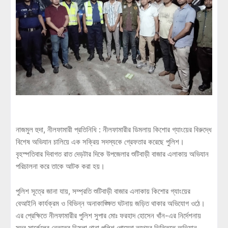
নাজমুল হুদা, নীলফামারী প্রতিনিধি : নীলফামারীর ডিমলায় কিশোর গ্যাংয়ের বিরুদ্ধে
বিশেষ অভিযান চালিয়ে এক সক্রিয় সদস্যকে গ্রেফতার করেছে পুলিশ।
বৃহস্পতিবার দিবাগত রাত দেড়টার দিকে উপজেলার শুটিবাড়ী বাজার এলাকায় অভিযান
পরিচালনা করে তাকে আটক করা হয়।
পুলিশ সূত্রে জানা যায়, সম্প্রতি শুটিবাড়ী বাজার এলাকায় কিশোর গ্যাংয়ের
বেআইনি কার্যক্রম ও বিভিন্ন অনাকাঙ্ক্ষিত ঘটনায় জড়িত থাকার অভিযোগ ওঠে।
এর প্রেক্ষিতে নীলফামারীর পুলিশ সুপার মোঃ ফরহাদ হোসেন খাঁন-এর নির্দেশনায়
সদর সার্কেলের নেতৃত্বে ডিমলা থানা পুলিশ গোয়েন্দা তথ্যের ভিত্তিতে অভিযান