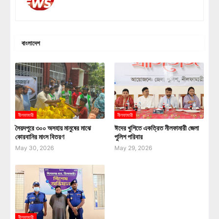
বাংলাদেশ
নীলফামারী
নীলফামারী
সৈয়দপুরে ৩০০ অসহায় মানুষের মাঝে
ঈদের খুশিতে একত্রিত নীলফামারী জেলা
কোরবানির মাংস বিতরণ
পুলিশ পরিবার
May 30, 2026
May 29, 2026
নীলফামারী