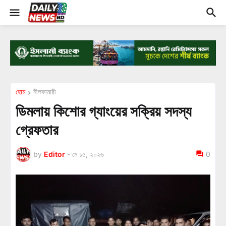
হোম
নীলফামারী
ডিমলায় কিশোর গ্যাংয়ের সক্রিয় সদস্য
গ্রেফতার
by
Editor
-
মে ১৫, ২০২৬
0