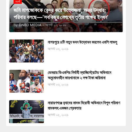
নওগাঁ
জমি মাপজোককে কেন্দ্র করে উত্তেজনা, অস্ত্র উদ্ধার;
পরিবার বলছে—‘সবকিছুর নেপথ্যে তৃতীয় পক্ষের ইন্ধন’
by
DNBD MEDIA
-
আগস্ট ০৩, ২০২৬
নাগরপুরে ৪টি নতুন ভবন উদ্বোধন করলেন এমপি লাভলু
আগস্ট ০৩, ২০২৬
ডেমরায় ডিএমপির নির্বাহী ম্যাজিস্ট্রেটের অভিযানে
অনুমোদনহীন কারখানাকে ২ লক্ষ টাকা জরিমানা
আগস্ট ০৩, ২০২৬
নারায়ণগঞ্জে র‍্যাবের মাদক বিরোধী অভিযানে বিপুল পরিমাণ
মাদকসহ একজন গ্রেফতার
আগস্ট ০৫, ২০২৬