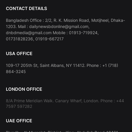
CONTACT DETAILS
Bangladesh Office : 2/2, R. K. Mission Road, Motijheel, Dhaka-
1203. Mail : dailynewsbdonline@gmail.com,
dnbdmedia@gmail.com Mobile : 01913-719924,
01731828236, 01919-667217
USA OFFICE
109-17 205th St, Saint Albans, NY 11412. Phone : +1 (718)
864-3245
LONDON OFFICE
8/A Prime Meridian Walk. Canary Wharf, London. Phone : +44
7597 597282
UAE OFFICE