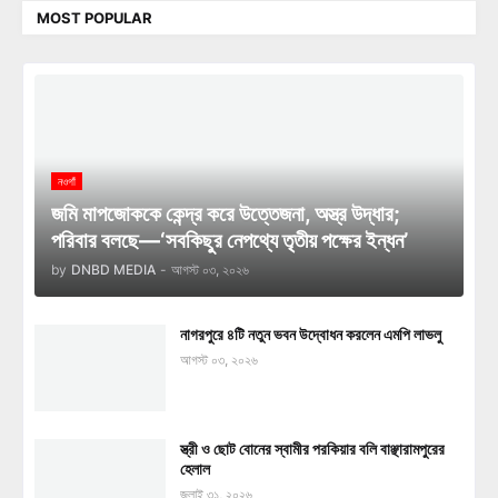
MOST POPULAR
নওগাঁ
জমি মাপজোককে কেন্দ্র করে উত্তেজনা, অস্ত্র উদ্ধার;
পরিবার বলছে—‘সবকিছুর নেপথ্যে তৃতীয় পক্ষের ইন্ধন’
by
DNBD MEDIA
-
আগস্ট ০৩, ২০২৬
নাগরপুরে ৪টি নতুন ভবন উদ্বোধন করলেন এমপি লাভলু
আগস্ট ০৩, ২০২৬
স্ত্রী ও ছোট বোনের স্বামীর পরকিয়ার বলি বাঞ্ছারামপুরের
হেলাল
জুলাই ৩১, ২০২৬