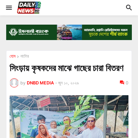
হোম
নাটোর
সিংড়ায় কৃষকদের মাঝে গাছের চারা বিতরণ
by
DNBD MEDIA
-
জুন ১০, ২০২৬
0