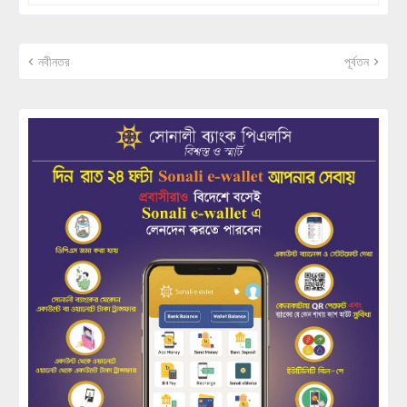
নবীনতর
পূর্বতন