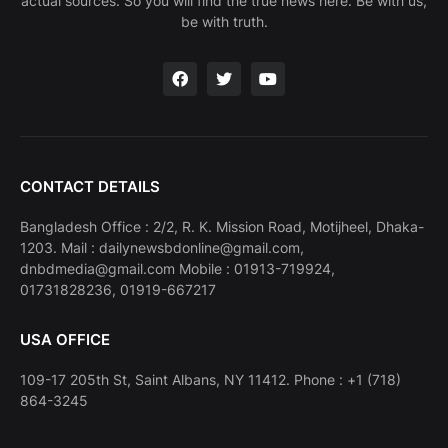
actual sources. So you will find the true news here. Be with us,
be with truth.
CONTACT DETAILS
Bangladesh Office : 2/2, R. K. Mission Road, Motijheel, Dhaka-
1203. Mail : dailynewsbdonline@gmail.com,
dnbdmedia@gmail.com Mobile : 01913-719924,
01731828236, 01919-667217
USA OFFICE
109-17 205th St, Saint Albans, NY 11412. Phone : +1 (718)
864-3245