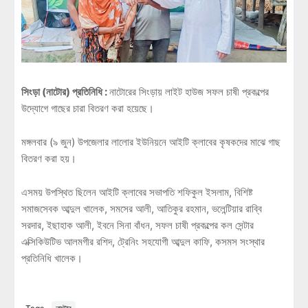
সিংড়া (নাটোর) প্রতিনিধি :
নাটোরের সিংড়ায় লাইট হাউজ সফল চাষী প্রকল্পের
উদ্যোগে গাছের চারা বিতরণ করা হয়েছে।
মঙ্গলবার (৯ জুন) উপজেলার লালোর ইউনিয়নে আইটি ক্লাবের কৃষকদের মাঝে গাছ
বিতরণ করা হয়।
এসময় উপস্থিত ছিলেন আইটি ক্লাবের সভাপতি শফিকুল ইসলাম, বিশিষ্ট
সমাজসেবক আব্দুল খালেক, সমসের আলী, আতিকুর রহমান, ভলেন্টিয়ার রাব্বি
সরদার, ইছাহাক আলী, ইবনে সিনা বাঁধন, সফল চাষী প্রকল্পের কল সেন্টার
এক্সিকিউটিভ আলমগীর রশিদ, ট্রেনিং সহযোগী আব্দুল কাফি, কসমস সংস্থার
প্রতিনিধি খালেক।