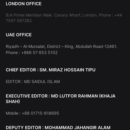
LONDON OFFICE
8/A Prime Meridian Walk. Canary Wharf, London. Phone : +44
7597 597282
UAE OFFICE
Riyadh – Al-Mursalat, District – King, Abdullah Road-12461.
Phone : +966 57 653 5102
CHIEF EDITOR : SM. MIRAZ HOSSAIN TIPU
EDITOR : MD SAIDUL ISLAM
EXECUTIVE EDITOR : MD LUTFOR RAHMAN (KHAJA
SHAH)
Mobile : +88 01715-818695
DEPUTY EDITOR : MOHAMMAD JAHANGIR ALAM