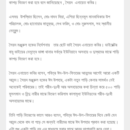
কাপড় বিতরণ করা হবে বলে জানিয়েছেন , সৈয়দ এনায়েত কবির।
এসময় উপস্থিত ছিলেন, মোঃ দাদন মিয়া, এশিয়া ছিন্নমূল মানবাধিকার উপ
পরিচালক, মোঃ ছানোয়ার মাতুব্বর, সেখ ফরিদ, ও মোঃ নুরুসলাম, সহ স্থানীয়
নেতৃবৃন্দ।
সৈয়দ মঞ্জুরুল হকের নির্দেশনায় তার ছোট ভাই সৈয়দ এনায়েত কবির। ডাইরেক্টর
বাবু ভাইয়ের নেতৃত্বে ভাঙ্গা থানার সর্বত্র ইউনিয়ানে অসহায় ও দুস্থদের মাঝে শাড়ি
কাপড় বিতরণ করা হবে।
সৈয়দ এনায়েত কবির বলেন, পবিত্র ঈদ-উল-ফিতরের আনন্দের আগেই আরো একটি
আনন্দ। সৈয়দ মঞ্জুরুল হকের ঈদ উপহার, একটা নতুন শাড়ি কেনার সামর্থও নেই
অনেকেই পরিবারের। তাই গরীব-দুঃখী আর অসহায়দের কথা চিন্তা করে ৫০০ শাড়ি
মুসলমান ও হিন্দু নারীর মাঝে বিতরণ করিলাম কালামৃধা ইউনিয়নের গরীব-দুঃখী
অসহায়দের মাঝে।
তিনি শাড়ি বিতরণের কালে আরও বলেন, পবিত্র ঈদ-উল-ফিতরের দিনে কেউ যেন
আনন্দ থেকে বাদ না পড়ে সে জন্যই নারীদের মাঝে ঈদ উপহার প্রদান করা হয়েছে।
এটা শুধু একটা শাড়ি নয় এর মাধ্যমে সবার সাথে আনন্দ ভাগাভাগি করে নেয়া।