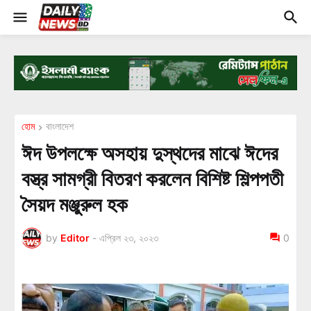
হোম
বাংলাদেশ
ঈদ উপলক্ষে অসহায় দুস্থদের মাঝে ঈদের
বস্ত্র সামগ্রী বিতরণ করলেন বিশিষ্ট শিল্পপতী
সৈয়দ মঞ্জুরুল হক
by
Editor
-
এপ্রিল ২৩, ২০২৩
0