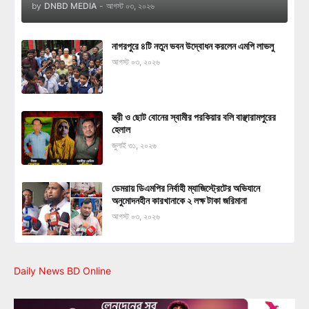
by
DNBD MEDIA
-
আগস্ট ০৩, ২০২৬
নাগরপুরে ৪টি নতুন ভবন উদ্বোধন করলেন এমপি লাভলু
আগস্ট ০৩, ২০২৬
স্ত্রী ও ছোট বোনের স্বামীর পরকিয়ার বলি বাঞ্ছারামপুরের
হেলাল
জুলাই ৩১, ২০২৬
ডেমরায় ডিএমপির নির্বাহী ম্যাজিস্ট্রেটের অভিযানে
অনুমোদনহীন কারখানাকে ২ লক্ষ টাকা জরিমানা
আগস্ট ০৩, ২০২৬
Daily News BD Online