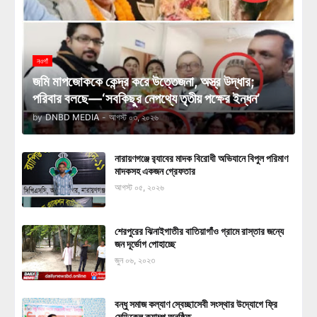
নওগাঁ
জমি মাপজোককে কেন্দ্র করে উত্তেজনা, অস্ত্র উদ্ধার;
পরিবার বলছে—‘সবকিছুর নেপথ্যে তৃতীয় পক্ষের ইন্ধন’
by
DNBD MEDIA
-
আগস্ট ০৩, ২০২৬
নারায়ণগঞ্জে র‍্যাবের মাদক বিরোধী অভিযানে বিপুল পরিমাণ
মাদকসহ একজন গ্রেফতার
আগস্ট ০৫, ২০২৬
শেরপুরের ঝিনাইগাতীর বাতিয়াগাঁও গ্রামে রাস্তার জন্যে
জন দূর্ভোগ পোহাচ্ছে
জুন ০৬, ২০২৩
বন্ধু সমাজ কল্যাণ স্বেচ্ছাসেবী সংস্থার উদ্যোগে ফ্রি
মেডিকেল ক্যাম্প অনুষ্ঠিত