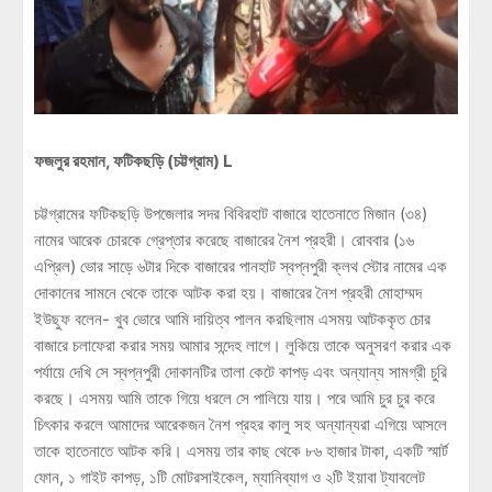
ফজলুর রহমান, ফটিকছড়ি (চট্টগ্রাম) L
চট্টগ্রামের ফটিকছড়ি উপজেলার সদর বিবিরহাট বাজারে হাতেনাতে মিজান (৩৪)
নামের আরেক চোরকে গ্রেপ্তার করেছে বাজারের নৈশ প্রহরী। রোববার (১৬
এপ্রিল) ভোর সাড়ে ৬টার দিকে বাজারের পানহাট স্বপ্নপুরী ক্লথ স্টোর নামের এক
দোকানের সামনে থেকে তাকে আটক করা হয়। বাজারের নৈশ প্রহরী মোহাম্মদ
ইউছুফ বলেন- খুব ভোরে আমি দায়িত্ব পালন করছিলাম এসময় আটককৃত চোর
বাজারে চলাফেরা করার সময় আমার সন্দেহ লাগে। লুকিয়ে তাকে অনুসরণ করার এক
পর্যায়ে দেখি সে স্বপ্নপুরী দোকানটির তালা কেটে কাপড় এবং অন্যান্য সামগ্রী চুরি
করছে। এসময় আমি তাকে গিয়ে ধরলে সে পালিয়ে যায়। পরে আমি চুর চুর করে
চিৎকার করলে আমাদের আরেকজন নৈশ প্রহর কালু সহ অন্যান্যরা এগিয়ে আসলে
তাকে হাতেনাতে আটক করি। এসময় তার কাছ থেকে ৮৬ হাজার টাকা, একটি স্মার্ট
ফোন, ১ গাইট কাপড়, ১টি মোটরসাইকেল, ম্যানিব্যাগ ও ২টি ইয়াবা ট্যাবলেট