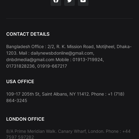
CONTACT DETAILS
Bangladesh Office : 2/2, R. K. Mission Road, Motijheel, Dhaka-
1203. Mail : dailynewsbdonline@gmail.com,
dnbdmedia@gmail.com Mobile : 01913-719924,
01731828236, 01919-667217
USA OFFICE
109-17 205th St, Saint Albans, NY 11412. Phone : +1 (718)
864-3245
LONDON OFFICE
8/A Prime Meridian Walk. Canary Wharf, London. Phone : +44
7597 597282