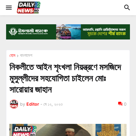
হোম
বাংলাদেশ
নিকলীতে আইন শৃংখলা নিয়ন্ত্রণে মসজিদে
মুসুল্লীদের সহযোগিতা চাইলেন মোঃ
সারোয়ার জাহান
by
Editor
-
মে ১২, ২০২৩
0