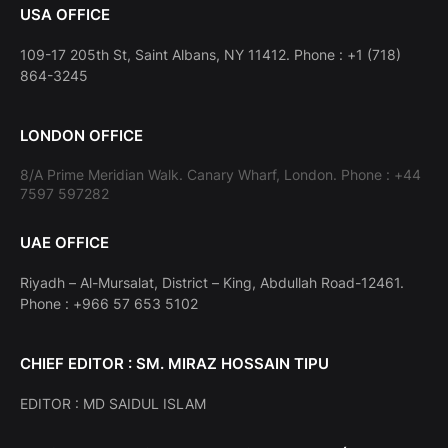
USA OFFICE
109-17 205th St, Saint Albans, NY 11412. Phone : +1 (718)
864-3245
LONDON OFFICE
8/A Prime Meridian Walk. Canary Wharf, London. Phone : +44
7597 597282
UAE OFFICE
Riyadh – Al-Mursalat, District – King, Abdullah Road-12461.
Phone : +966 57 653 5102
CHIEF EDITOR : SM. MIRAZ HOSSAIN TIPU
EDITOR : MD SAIDUL ISLAM