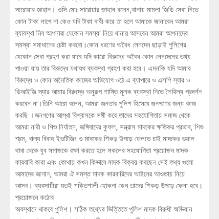
সারোয়ার জাহান। ওসি মোঃ সারোয়ার জাহান বলেন,থানায় মামলা জিডি সেবা নিতে
কোন টাকা লাগে না কেও যদি টাকা দাবী করে তা হলে আমাকে জানাবেন আমরা
ব্যাবস্থা নিব আপনারা যেকোন সমস্যা নিয়ে থানায় আসবেন আমরা আপনাদের
সমস্যা সমাধানের চেষ্টা করবো।কোন ধরণের অবৈধ লেনদেন ছাড়াই পুলিশের
যেকোন সেবা গ্রহণ করা যাবে যদি কারো বিরুদ্ধে অবৈধ কোন লেনদেনের তথ্য
পাওয়া যায় তার বিরুদ্ধে যথাযথ ব্যবস্থা গ্রহণ করা হবে। এমনকি যদি আমার
বিরুদ্ধে ও কোন অনৈতিক কাজের অভিযোগ ওঠে এ ব্যাপারে ও এসপি স্যার ও
ডিআইজি স্যার আমার বিরুদ্ধে অনুরূপ শাস্তি মূলক ব্যবস্থা নিতে শৈথিল্য প্রদর্শন
করবেন না।তিনি আরো বলেন, আমরা জনতার পুলিশ হিসেবে জনগণের জন্য কাজ
করছি ।জনগণের আস্থা বিশ্বাসকে সঙ্গী করে তাদের সহযোগিতায় সমাজ থেকে
আমরা নারী ও শিশু নির্যাতন, জঙ্গিবাদের কুফল, সন্ত্রাস মাদকের ক্ষতিকর প্রভাব, শিশু
শ্রম, বাল্য বিবাহ ইভটিজিং ও মাদকের শিকড় উপড়ে ফেলতে চাই মাদকের ভয়াল
থাবা থেকে যুব সমাজকে রক্ষা করতে হলে সকলের সহযোগিতা প্রয়োজন মাদক
কারবারি কারা এবং কোথায় কখন কিভাবে মাদক বিক্রয় করছেন সেই তথ্য গুলো
আমাদের জানান, আমরা ঐ সমস্ত মাদক কারবারিদের আইনের আওতায় নিয়ে
আসব। ব্যবসায়ীরা যতই শক্তিশালী হোকনা কেন তাদের শিকড় উপড়ে ফেলা হবে।
প্রয়োজনে কঠোর
অবস্থানে থাকবে পুলিশ। সঠিক তথ্যের ভিত্তিতে পুলিশ মাদক বিরুধী অভিযান