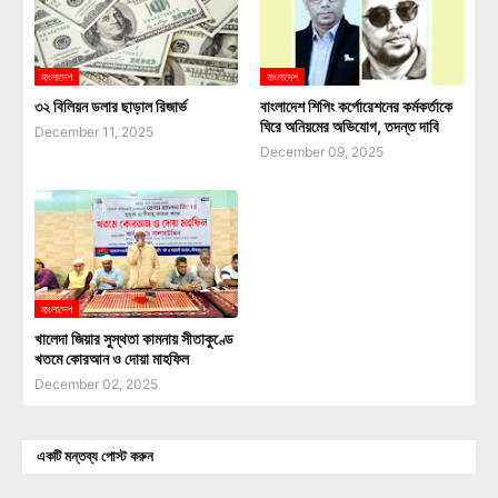
বাংলাদেশ
বাংলাদেশ
৩২ বিলিয়ন ডলার ছাড়াল রিজার্ভ
বাংলাদেশ শিপিং কর্পোরেশনের কর্মকর্তাকে
ঘিরে অনিয়মের অভিযোগ, তদন্ত দাবি
December 11, 2025
December 09, 2025
বাংলাদেশ
খালেদা জিয়ার সুস্থতা কামনায় সীতাকুণ্ডে
খতমে কোরআন ও দোয়া মাহফিল
December 02, 2025
একটি মন্তব্য পোস্ট করুন