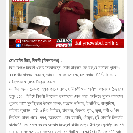
মোঃ হাবিব মিয়া, নিকলী (কিশোরগঞ্জ) :
কিশোরগঞ্জে নিকলী থানায় নিরবচ্ছিন্ন সেবার মাধ্যমে জন বান্ধব মানবিক পুলিশিং
ব্যবস্থার মাধ্যমে সন্ত্রাস, জঙ্গিবাদ, মাদক অপরাধমুক্ত সমাজ বিনির্মাণের জন্য
সর্বস্তরের মানুষকে উদ্বুদ্ধ করতে
মসজিদে জন সচেতনতা মূলক প্রচার চালাচ্ছে নিকলী থানা পুলিশ।শুক্রবার (১২ মে)
দুপুর ১:৩০ মিনিটে নিকলী উপজেলা হাসপাতাল মোড় জামে মসজিদে জুম্মার নামাজের
খুতবার আগে মুসল্লিদের উদ্দেশে মাদক, সন্ত্রাস জঙ্গিবাদ, ইভটিজিং, বাল্যবিয়ে,
সাইবার ক্রাইম, নারী ও শিশু নির্যাতন, চাঁদাবাজ, কিশোর গ্যাং, জুয়া, নারী ও শিশু
নির্যাতন, মানব পাচার, ধর্ষণ, আত্মহত্যা, যৌন হয়রানি, যৌতুক, চুরি ডাকাতি ছিনতাই
রাহাজানি, সহ সকল ধরনের অপরাধ নিয়ন্ত্রণ রাখার লক্ষ্যে উপস্থিত মুসল্লি সহ সর্ব
সাধারণের সহায়তা চেয়ে বক্তব্য রাখেন সংশ্লিষ্ট থানার অফিসার ইনচার্জ ওসি মোঃ