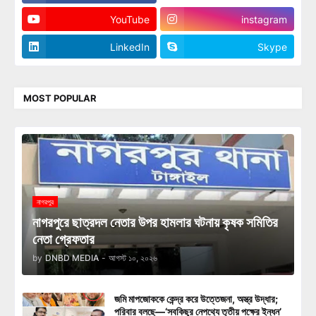
YouTube
instagram
LinkedIn
Skype
MOST POPULAR
নাগরপুর
নাগরপুরে ছাত্রদল নেতার উপর হামলার ঘটনায় কৃষক সমিতির
নেতা গ্রেফতার
by
DNBD MEDIA
-
আগস্ট ১০, ২০২৬
জমি মাপজোককে কেন্দ্র করে উত্তেজনা, অস্ত্র উদ্ধার;
পরিবার বলছে—‘সবকিছুর নেপথ্যে তৃতীয় পক্ষের ইন্ধন’