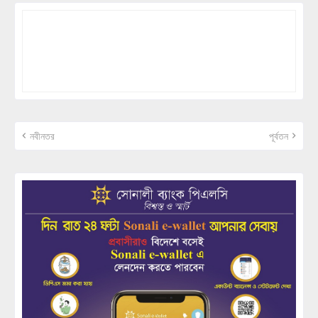
নবীনতর
পূর্বতন