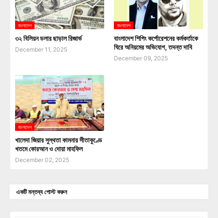
বাংলাদেশ
বাংলাদেশ
৩২ বিলিয়ন ডলার ছাড়াল রিজার্ভ
বাংলাদেশ শিপিং কর্পোরেশনের কর্মকর্তাকে
ঘিরে অনিয়মের অভিযোগ, তদন্ত দাবি
December 11, 2025
December 09, 2025
বাংলাদেশ
খালেদা জিয়ার সুস্থতা কামনায় সীতাকুণ্ডে
খতমে কোরআন ও দোয়া মাহফিল
December 02, 2025
একটি মন্তব্য পোস্ট করুন