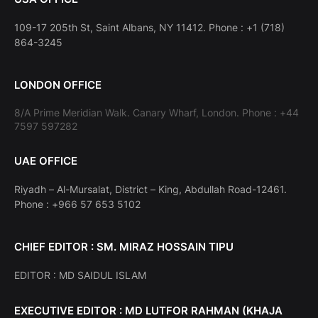
109-17 205th St, Saint Albans, NY 11412. Phone : +1 (718)
864-3245
LONDON OFFICE
8/A Prime Meridian Walk. Canary Wharf, London. Phone : +44
7597 597282
UAE OFFICE
Riyadh – Al-Mursalat, District – King, Abdullah Road-12461.
Phone : +966 57 653 5102
CHIEF EDITOR : SM. MIRAZ HOSSAIN TIPU
EDITOR : MD SAIDUL ISLAM
EXECUTIVE EDITOR : MD LUTFOR RAHMAN (KHAJA