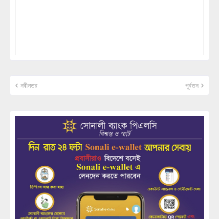
নবীনতর
পূর্বতন