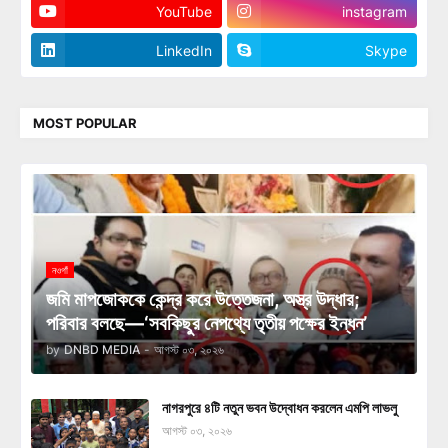
YouTube
instagram
LinkedIn
Skype
MOST POPULAR
নওগাঁ
জমি মাপজোককে কেন্দ্র করে উত্তেজনা, অস্ত্র উদ্ধার;
পরিবার বলছে—‘সবকিছুর নেপথ্যে তৃতীয় পক্ষের ইন্ধন’
by
DNBD MEDIA
-
আগস্ট ০৩, ২০২৬
নাগরপুরে ৪টি নতুন ভবন উদ্বোধন করলেন এমপি লাভলু
আগস্ট ০৩, ২০২৬