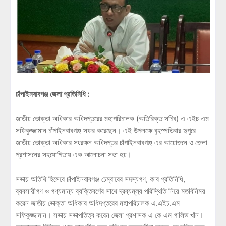
চাঁপাইনবাবগঞ্জ জেলা প্রতিনিধি :
জাতীয় ভোক্তা অধিকার অধিদপ্তরের মহাপরিচালক (অতিরিক্ত সচিব) এ এইচ এম
সফিকুজ্জামান চাঁপাইনবাবগঞ্জ সফর করেছেন। এই উপলক্ষে বৃহস্পতিবার দুপুরে
জাতীয় ভোক্তা অধিকার সংরক্ষন অধিদপ্তর চাঁপাইনবাবগঞ্জ এর আয়োজনে ও জেলা
প্রশাসনের সহযোগিতায় এক আলোচনা সভা হয়।
সভায় অতিথি হিসেবে চাঁপাইনবাবগঞ্জ চেম্বারের সদস্যগণ, কাব প্রতিনিধি,
ব্যবসায়ীগণ ও গণ্যমান্য ব্যক্তিবর্গের সাথে দ্রব্যমূল্য পরিস্থিতি নিয়ে মতবিনিময়
করেন জাতীয় ভোক্তা অধিকার অধিদপ্তরের মহাপরিচালক এ.এইচ.এম
সফিকুজ্জামান। সভায় সভাপতিত্ব করেন জেলা প্রশাসক এ কে এম গালিভ খাঁন।