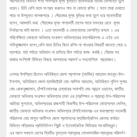
আলোচনায় বিভিন্ন পণ্য সামগ্রীর মূল্য বৃদ্ধিতে ব্যবসায়ীরা তাদের ভোগান্তি তুলে
ধরেন। চিনি বেশি দামে সংগ্রহ করলেও পান না কোনো রশিদ । ফলে তারা দেখাতে
পারে না উপযুক্ত কাগজপত্র । পেঁয়াজের মূল্য বৃদ্ধির কথা তুলে ধরে ব্যবসায়ীরা
বলেন, আমদানি করা পেঁয়াজের মূল্য পাশ্ববর্তী দেশের সাথে সমন্বয় রেখে মূল্য
নির্ধারণের দাবি জানান । এতে ব্যবসায়ী ও ভোক্তাদের ভোগান্তি কমবে । এর
পরিপেক্ষিতে ভোক্তা অধিকার সংরক্ষণ অধিদপ্তরের মহাপরিচালক এ এইচ এম
সফিকুজ্জামান বলেন,বেশি দামে চিনির কিনে রশিদ না পাওয়ার বিষয়টি জানতে পেরে এ
ব্যাপারে মাঠ পর্যায়ে অভিযান না চালিয়ে মিল পর্যায়ে কাজ করছি। পেঁয়াজ সহ
বাজার সংশ্লিষ্ট বিভিন্ন বিষয়ে আপনাদের পরামর্শ ও সহযোগিতা প্রয়োজন।
এসময় উপস্থিত ছিলেন অতিরিক্ত জেলা প্রশাসক (সার্বিক) আহমেদ মাহবুব-উল-
ইসলাম, অতিরিক্ত জেলা ম্যাজিষ্ট্রেট মোঃ আসিফ আহমেদ, অতিরিক্ত পুলিশ সুপার
মোঃ রোকনুজ্জামান, চাঁপাইনবাবগঞ্জ চেম্বারের সভাপতি মোঃ আব্দুল ওয়াহেদ, জাতীয়
ভোক্তা অধিকার সংরক্ষন অধিদপ্তর ঢাকা এর (প্রশিক্ষন ও প্রচার) উপ-পরিচালক
আতিয়া সুলতানা, অধিদপ্তরের রাজশাহী বিভাগীয় উপ-পরিচালক মোহাম্মম্মদ সেলিম,
জাতীয় ভোক্তা অধিকার সংরক্ষন অধিদপ্তর চাঁপাইনবাবগঞ্জ এর ভারপ্রাপ্ত সহকারী
পরিচালক মোঃ মাসুম আলীসহ জেলা প্রশাসনের ম্যাজিস্ট্রেটগন জেলায় কর্মরত
বিভিন্ন পত্রিকার প্রতিনিধিগণ প্রিন্ট ও ইলেকট্রনিক মিডিয়ার সাংবাদিকবৃন্দ।
এর আগে সকালে দেশের দ্বিতীয় বৃহত্তম স্থলবন্দর সোনামসজিদ স্থলবন্দর পরিদর্শণ