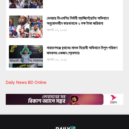
ডেমরায় ডিএমপির নির্বাহী ম্যাজিস্ট্রেটের অভিযানে
অনুমোদনহীন কারখানাকে ২ লক্ষ টাকা জরিমানা
আগস্ট ০৩, ২০২৬
নারায়ণগঞ্জে র‍্যাবের মাদক বিরোধী অভিযানে বিপুল পরিমাণ
মাদকসহ একজন গ্রেফতার
আগস্ট ০৫, ২০২৬
Daily News BD Online