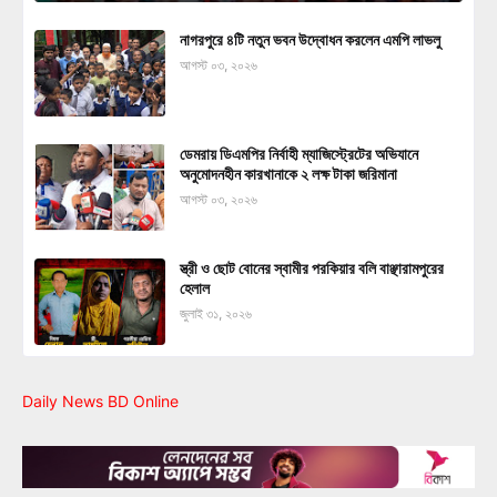
নাগরপুরে ৪টি নতুন ভবন উদ্বোধন করলেন এমপি লাভলু
আগস্ট ০৩, ২০২৬
ডেমরায় ডিএমপির নির্বাহী ম্যাজিস্ট্রেটের অভিযানে
অনুমোদনহীন কারখানাকে ২ লক্ষ টাকা জরিমানা
আগস্ট ০৩, ২০২৬
স্ত্রী ও ছোট বোনের স্বামীর পরকিয়ার বলি বাঞ্ছারামপুরের
হেলাল
জুলাই ৩১, ২০২৬
Daily News BD Online