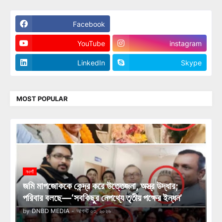
Facebook
Twitter
YouTube
instagram
LinkedIn
Skype
MOST POPULAR
নওগাঁ
জমি মাপজোককে কেন্দ্র করে উত্তেজনা, অস্ত্র উদ্ধার;
পরিবার বলছে—‘সবকিছুর নেপথ্যে তৃতীয় পক্ষের ইন্ধন’
by
DNBD MEDIA
-
আগস্ট ০৩, ২০২৬