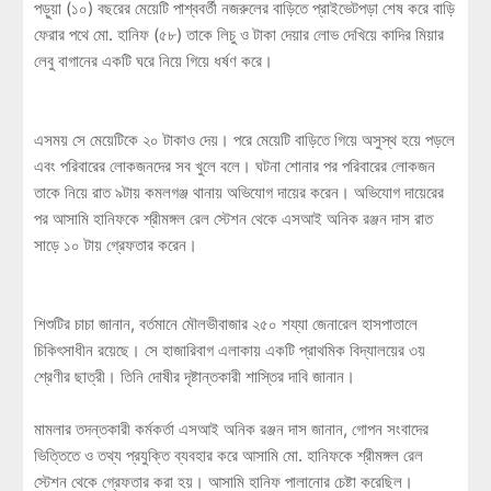
পড়ুয়া (১০) বছরের মেয়েটি পাশ্ববর্তী নজরুলের বাড়িতে প্রাইভেটপড়া শেষ করে বাড়ি
ফেরার পথে মো. হানিফ (৫৮) তাকে লিচু ও টাকা দেয়ার লোভ দেখিয়ে কাদির মিয়ার
লেবু বাগানের একটি ঘরে নিয়ে গিয়ে ধর্ষণ করে।
এসময় সে মেয়েটিকে ২০ টাকাও দেয়। পরে মেয়েটি বাড়িতে গিয়ে অসুস্থ হয়ে পড়লে
এবং পরিবারের লোকজনদের সব খুলে বলে। ঘটনা শোনার পর পরিবারের লোকজন
তাকে নিয়ে রাত ৯টায় কমলগঞ্জ থানায় অভিযোগ দায়ের করেন। অভিযোগ দায়েরের
পর আসামি হানিফকে শ্রীমঙ্গল রেল স্টেশন থেকে এসআই অনিক রঞ্জন দাস রাত
সাড়ে ১০ টায় গ্রেফতার করেন।
শিশুটির চাচা জানান, বর্তমানে মৌলভীবাজার ২৫০ শয্যা জেনারেল হাসপাতালে
চিকিৎসাধীন রয়েছে। সে হাজারিবাগ এলাকায় একটি প্রাথমিক বিদ্যালয়ের ৩য়
শ্রেণীর ছাত্রী। তিনি দোষীর দৃষ্টান্তকারী শাস্তির দাবি জানান।
মামলার তদন্তকারী কর্মকর্তা এসআই অনিক রঞ্জন দাস জানান, গোপন সংবাদের
ভিত্তিতে ও তথ্য প্রযুক্তি ব্যবহার করে আসামি মো. হানিফকে শ্রীমঙ্গল রেল
স্টেশন থেকে গ্রেফতার করা হয়। আসামি হানিফ পালানোর চেষ্টা করেছিল।