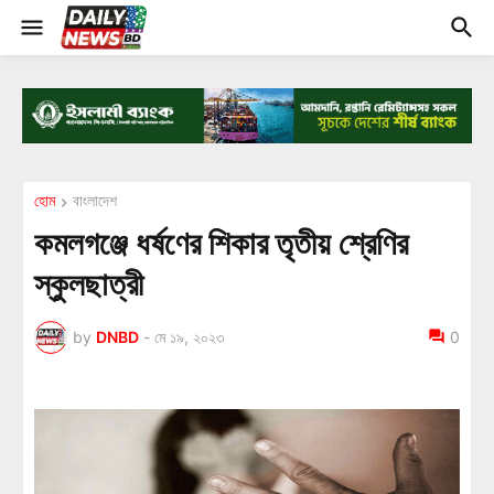
হোম
বাংলাদেশ
কমলগঞ্জে ধর্ষণের শিকার তৃতীয় শ্রেণির
স্কুলছাত্রী
by
DNBD
-
মে ১৯, ২০২৩
0