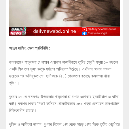
আব্দুল হামিদ, জেলা প্রতিনিধি :
কমলগঞ্জের পাত্রখলা চা বাগান এলাকার হাজারীবাগে তৃতীয় শ্রেণি পড়ুয়া ১০ বছরের
একটি শিশু তার ফুফা কর্তৃক ধর্ষণের অভিযোগ উঠেছে। এঘটনায় থানায় মামলা
দায়েরের পর অভিযুক্ত মো. হানিফকে (৫৮) গ্রেফতার করেছে কমলগঞ্জ থানা
পুলিশ।
বুধবার ১৭ মে কমলগঞ্জ উপজেলার পাত্রখলা চা বাগান এলাকার হাজারীবাগে এ ঘটনা
ঘটে। ধর্ষণের শিকার শিশুটি বর্তমানে মৌলভীবাজার ২৫০ শয্যা জেনারেল হাসপাতালে
চিকিৎসাধীন রয়েছে।
পুলিশ ও আত্মীয়রা জানান, বুধবার বিকেল ৫টা থেকে সাড়ে ৫টার দিকে তৃতীয় শ্রেণিতে