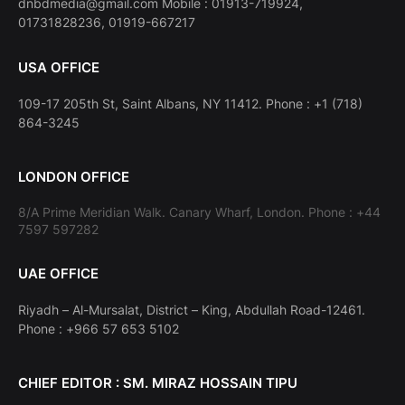
dnbdmedia@gmail.com Mobile : 01913-719924,
01731828236, 01919-667217
USA OFFICE
109-17 205th St, Saint Albans, NY 11412. Phone : +1 (718)
864-3245
LONDON OFFICE
8/A Prime Meridian Walk. Canary Wharf, London. Phone : +44
7597 597282
UAE OFFICE
Riyadh – Al-Mursalat, District – King, Abdullah Road-12461.
Phone : +966 57 653 5102
CHIEF EDITOR : SM. MIRAZ HOSSAIN TIPU