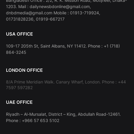
Bangladesh Office : 2/2, R. K. Mission Road, Motijheel, Dhaka-
1203. Mail : dailynewsbdonline@gmail.com,
dnbdmedia@gmail.com Mobile : 01913-719924,
01731828236, 01919-667217
USA OFFICE
109-17 205th St, Saint Albans, NY 11412. Phone : +1 (718)
864-3245
LONDON OFFICE
8/A Prime Meridian Walk. Canary Wharf, London. Phone : +44
7597 597282
UAE OFFICE
Riyadh – Al-Mursalat, District – King, Abdullah Road-12461.
Phone : +966 57 653 5102