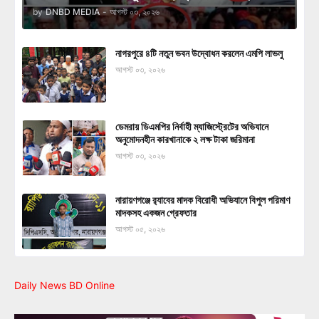
by
DNBD MEDIA
-
আগস্ট ০৩, ২০২৬
নাগরপুরে ৪টি নতুন ভবন উদ্বোধন করলেন এমপি লাভলু
আগস্ট ০৩, ২০২৬
ডেমরায় ডিএমপির নির্বাহী ম্যাজিস্ট্রেটের অভিযানে
অনুমোদনহীন কারখানাকে ২ লক্ষ টাকা জরিমানা
আগস্ট ০৩, ২০২৬
নারায়ণগঞ্জে র‍্যাবের মাদক বিরোধী অভিযানে বিপুল পরিমাণ
মাদকসহ একজন গ্রেফতার
আগস্ট ০৫, ২০২৬
Daily News BD Online