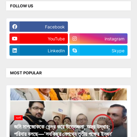
FOLLOW US
Facebook
Twitter
YouTube
instagram
LinkedIn
Skype
MOST POPULAR
নওগাঁ
জমি মাপজোককে কেন্দ্র করে উত্তেজনা, অস্ত্র উদ্ধার;
পরিবার বলছে—‘সবকিছুর নেপথ্যে তৃতীয় পক্ষের ইন্ধন’