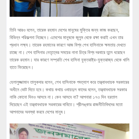
তিনি আরও বলেন, তারেক রহমান দেশের মানুষের মুক্তির জন্য কাজ করছেন,
বিভিন্ন পরিকল্পনা নিচ্ছেন। এদেশের মানুষকে জুলুম থেকে রক্ষা করাই এখন তার
প্রধান লক্ষ্য। তারেক রহমানের কারণে আজ বিশ্ব শেখ হাসিনাকে ক্ষমতায় দেখতে
চাচ্ছে না। শেখ হাসিনার নেতৃত্বের সময়ের নানা চিত্র বিশ্ব দরবারে তুলে ধরেছেন
তারেক রহমান। যার কারণে সম্প্রতি শেখ হাসিনা যুক্তরাষ্ট্র-যুক্তরাজ্য থেকে খালি
হাতে ফিরেছেন।
হেলালুজ্জামান তালুকদার বলেন, শেখ হাসিনাকে পদত্যাগ করে তত্ত্বাবধায়ক সরকারের
অধীনে ভোট দিতে হবে। কথায় কথায় ওবায়দুল কাদের বলেন, তত্ত্বাবধায়ক সরকার
নাকি কোনো দিনও আসবে না। কেন আসবে না? আপনারা ১৭৩ দিন হরতাল
দিয়েছেন এই তত্ত্বাবধায়ক সরকারের দাবিতে। শ্রীলঙ্কার রাজনীতিবিদদের মতো
আপনাদের অবস্থা করবে দেশের মানুষ।