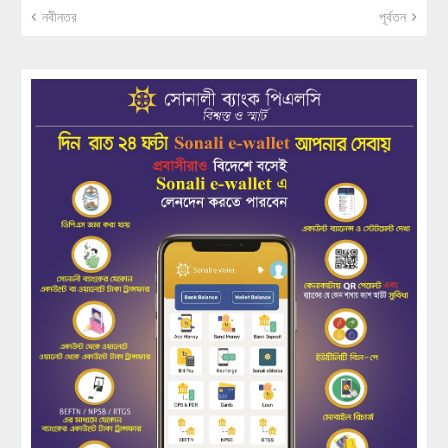
নবীনতর
পূর্বতন