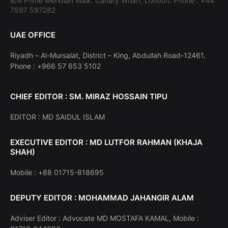
8/A Prime Meridian Walk. Canary Wharf, London. Phone : +44
7597 597282
UAE OFFICE
Riyadh – Al-Mursalat, District – King, Abdullah Road-12461.
Phone : +966 57 653 5102
CHIEF EDITOR : SM. MIRAZ HOSSAIN TIPU
EDITOR : MD SAIDUL ISLAM
EXECUTIVE EDITOR : MD LUTFOR RAHMAN (KHAJA
SHAH)
Mobile : +88 01715-818695
DEPUTY EDITOR : MOHAMMAD JAHANGIR ALAM
Adviser Editor : Advocate MD MOSTAFA KAMAL, Mobile :