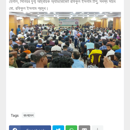
হেলাল, সিনিয়র যুগ্ম আহ্বায়ক অ্যাডভোকেট রফিকুল ইসলাম টিপু, সদস্য সচিব
মো. রফিকুল ইসলাম প্রমুখ।
Tags
বাংলাদেশ