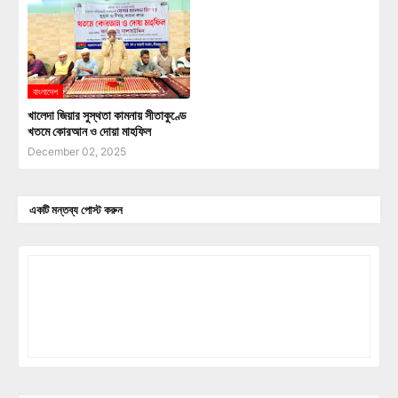
বাংলাদেশ
খালেদা জিয়ার সুস্থতা কামনায় সীতাকুণ্ডে
খতমে কোরআন ও দোয়া মাহফিল
December 02, 2025
একটি মন্তব্য পোস্ট করুন