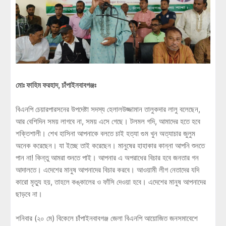
মোঃ ফাহিম ফরহাদ, চাঁপাইনবাবগঞ্জঃ
বিএনপি চেয়ারপারসনের উপদেষ্টা সদস্য হেলালউজ্জামান তালুকদার লালু বলেছেন,
আর বেশিদিন সময় লাগবে না, সময় এসে গেছে। টলমল গদি, আমাদের হতে হবে
শক্তিশালী। শেখ হাসিনা আপনাকে বলতে চাই হত্যা গুম খুন অত্যাচার জুলুম
অনেক করেছেন। যা ইচ্ছে তাই করেছেন। মানুষের হাহাকার কান্না আপনি শুনতে
পান না! কিন্তু আমরা শুনতে পাই। আপনার এ অপরাধের বিচার হবে জনতার গন
আদালতে। এদেশের মানুষ আপনাদের বিচার করবে। আওয়ামী লীগ নেতাদের যদি
কারো মৃত্যু হয়, তাহলে কঙ্কালের ও ফাঁসি দেওয়া হবে। এদেশের মানুষ আপনাদের
ছাড়বে না।
শনিবার (২০ মে) বিকেলে চাঁপাইনবাবগঞ্জ জেলা বিএনপি আয়োজিত জনসমাবেশে