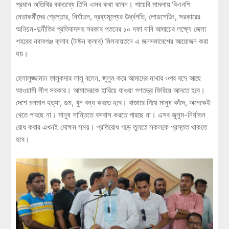
প্রধান অতিথির বক্তব্যে তিনি এসব কথা বলেন। গায়েবি মামলায় বিএনপি
নেতাকর্মীদের গ্রেপ্তার, নির্যাতন, দ্রব্যমূল্যের ঊর্ধ্বগতি, লোডশেডিং, সরকারের
অনিয়ম-দুর্নীতির প্রতিবাদসহ সরকার পতনের ১০ দফা দাবি আদায়ের লক্ষ্যে জেলা
শহরের নবাবগঞ্জ ক্লাব (টাউন ক্লাব) মিলনায়তনে এ জনসমাবেশের আয়োজন করা
হয়।
হেলালুজ্জামান তালুকদার লালু বলেন, জুলুম করে আমাদের মাথার ওপর বসে আছে
আওয়ামী লীগ সরকার। আমাদেরকে হারিয়ে যাওয়া গণতন্ত্র ফিরিয়ে আনতে হবে।
দেশে চলমান হত্যা, গুম, খুন বন্ধ করতে হবে। বাজারে গিয়ে মানুষ কাঁদে, অনেকেই
খেতে পারছে না। মানুষ শান্তিতে বসবাস করতে পারছে না। এসব জুলুম-নির্যাতন
রোধ করার এখনই মোক্ষম সময়। প্রতিরোধ গড়ে তুলতে সকলকে প্রস্তত থাকতে
হবে।