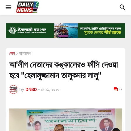
হোম
বাংলাদেশ
আ'লীগ নেতাদের কঙ্কালেরও ফাঁসি দেওয়া
হবে "হেলালুজ্জামান তালুকদার লালু"
by
DNBD
-
মে ২১, ২০২৩
0