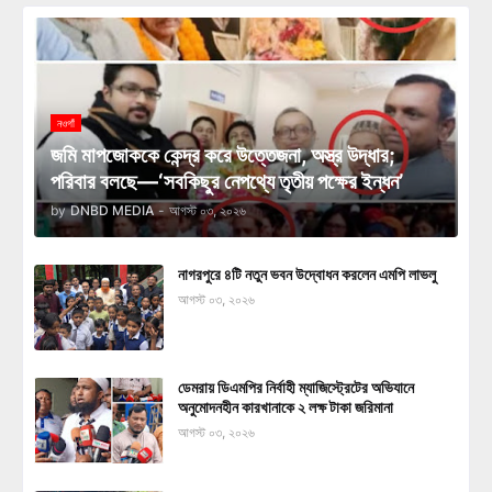
নওগাঁ
জমি মাপজোককে কেন্দ্র করে উত্তেজনা, অস্ত্র উদ্ধার;
পরিবার বলছে—‘সবকিছুর নেপথ্যে তৃতীয় পক্ষের ইন্ধন’
by
DNBD MEDIA
-
আগস্ট ০৩, ২০২৬
নাগরপুরে ৪টি নতুন ভবন উদ্বোধন করলেন এমপি লাভলু
আগস্ট ০৩, ২০২৬
ডেমরায় ডিএমপির নির্বাহী ম্যাজিস্ট্রেটের অভিযানে
অনুমোদনহীন কারখানাকে ২ লক্ষ টাকা জরিমানা
আগস্ট ০৩, ২০২৬