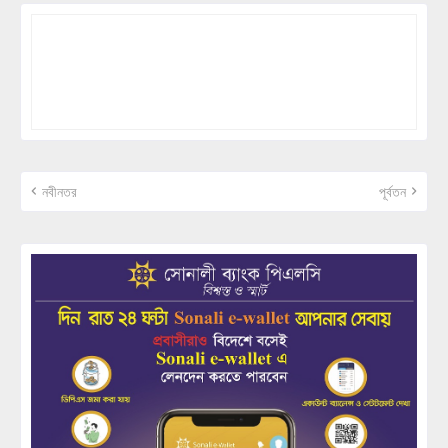
নবীনতর
পূর্বতন