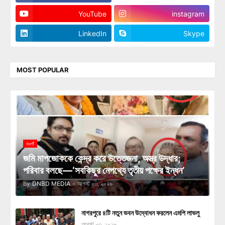
YouTube
instagram
LinkedIn
Skype
MOST POPULAR
নওগাঁ
জমি মাপজোককে কেন্দ্র করে উত্তেজনা, অস্ত্র উদ্ধার;
পরিবার বলছে—‘সবকিছুর নেপথ্যে তৃতীয় পক্ষের ইন্ধন’
by
DNBD MEDIA
-
আগস্ট ০৩, ২০২৬
নাগরপুরে ৪টি নতুন ভবন উদ্বোধন করলেন এমপি লাভলু
আগস্ট ০৩, ২০২৬