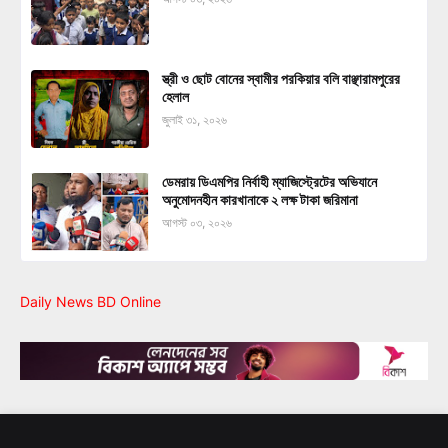
স্ত্রী ও ছোট বোনের স্বামীর পরকিয়ার বলি বাঞ্ছারামপুরের
হেলাল
জুলাই ৩১, ২০২৬
ডেমরায় ডিএমপির নির্বাহী ম্যাজিস্ট্রেটের অভিযানে
অনুমোদনহীন কারখানাকে ২ লক্ষ টাকা জরিমানা
আগস্ট ০৩, ২০২৬
Daily News BD Online