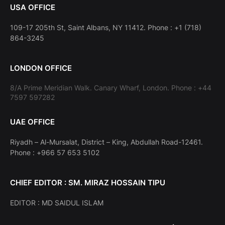
USA OFFICE
109-17 205th St, Saint Albans, NY 11412. Phone : +1 (718)
864-3245
LONDON OFFICE
8/A Prime Meridian Walk. Canary Wharf, London. Phone : +44
7597 597282
UAE OFFICE
Riyadh – Al-Mursalat, District – King, Abdullah Road-12461.
Phone : +966 57 653 5102
CHIEF EDITOR : SM. MIRAZ HOSSAIN TIPU
EDITOR : MD SAIDUL ISLAM