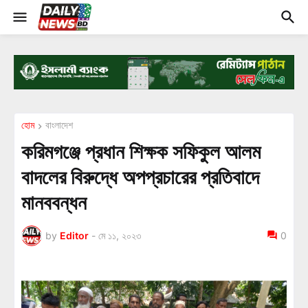
হোম
বাংলাদেশ
করিমগঞ্জে প্রধান শিক্ষক সফিকুল আলম
বাদলের বিরুদ্ধে অপপ্রচারের প্রতিবাদে
মানববন্ধন
by
Editor
-
মে ১১, ২০২৩
0