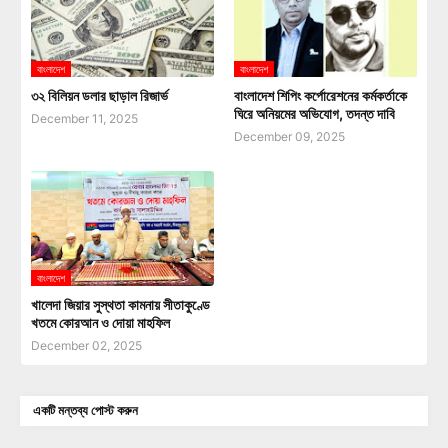
বাংলাদেশ
বাংলাদেশ
৩২ বিলিয়ন ডলার ছাড়াল রিজার্ভ
বাংলাদেশ শিপিং কর্পোরেশনের কর্মকর্তাকে
ঘিরে অনিয়মের অভিযোগ, তদন্ত দাবি
December 11, 2025
December 09, 2025
বাংলাদেশ
খালেদা জিয়ার সুস্থতা কামনায় সীতাকুণ্ডে
খতমে কোরআন ও দোয়া মাহফিল
December 02, 2025
একটি মন্তব্য পোস্ট করুন