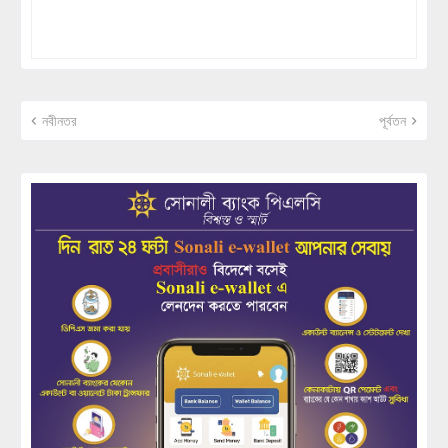
নবীনতর
পূর্বতন