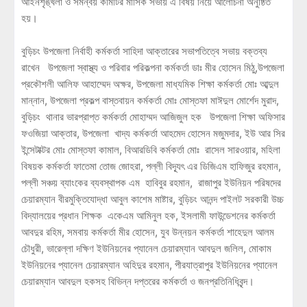
আইনশৃঙ্খলা ও সমন্বয় কমিটির মাসিক সভায় এ বিষয় নিয়ে আলোচনা অনুষ্ঠিত
হয়।
বুড়িচং উপজেলা নির্বাহী কর্মকর্তা সাহিদা আক্তারের সভাপতিত্বে সভায় বক্তব্য
রাখেন উপজেলা স্বাস্থ্য ও পরিবার পরিকল্পনা কর্মকর্তা ডাঃ মীর হোসেন মিঠু,উপজেলা
প্রকৌশলী আলিফ আহাম্মেদ অক্ষর, উপজেলা মাধ্যমিক শিক্ষা কর্মকর্তা মোঃ আব্দুল
মান্নান, উপজেলা প্রকল্প বাস্তবায়ন কর্মকর্তা মোঃ মোস্তফা মাঈদুল মোর্শেদ মুরাদ,
বুড়িচং থানার ভারপ্রাপ্ত কর্মকর্তা মোহাম্মদ আজিজুল হক উপজেলা শিক্ষা অফিসার
ফওজিয়া আক্তার, উপজেলা খাদ্য কর্মকর্তা আহমেদ হোসেন মজুমদার, ইউ আর সির
ইন্সেটাক্টর মোঃ মোস্তফা কামাল, বিআরডিবি কর্মকর্তা মোঃ রাসেল সারওয়ার, মহিলা
বিষয়ক কর্মকর্তা ফাতেমা তোজ জোহরা, পল্লী বিদ্যূৎ এর ডিজিএম হাফিজুর রহমান,
পল্লী সঞ্চয় ব্যাংকের ব্যবস্থাপক এম হাবিবুর রহমান, রাজাপুর ইউনিয়ন পরিষদের
চেয়ারম্যান বীরমুক্তিযোদ্ধা আবুল কাশেম মাষ্টার, বুড়িচং আনন্দ পাইলট সরকারী উচ্চ
বিদ্যালয়ের প্রধান শিক্ষক একেএম আমিনুল হক, ইসলামী ফাউন্ডেশনের কর্মকর্তা
আবদুর রহিম, সমবায় কর্মকর্তা মীর হোসেন, যুব উন্নয়ন কর্মকর্তা শাহেদুল আলম
চৌধুরী, ভারেল্লা দক্ষিণ ইউনিয়নের প্যানেল চেয়ারম্যান আবদুল জলিল, মোকাম
ইউনিয়নের প্যানেল চেয়ারম্যান অহিদুর রহমান, পীরযাত্রাপুর ইউনিয়নের প্যানেল
চেয়ারম্যান আবদুল হকসহ বিভিন্ন দপ্তরের কর্মকর্তা ও জনপ্রতিনিধিবৃন্দ।