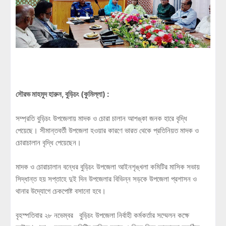
সৌরভ মাহমুদ হারুন, বুড়িচং (কুমিল্লা) :
সম্প্রতি বুড়িচং উপজেলায় মাদক ও চোরা চালান আশঙ্কা জনক হারে বৃদ্ধি
পেয়েছে। সীমান্তবর্তী উপজেলা হওয়ার কারণে ভারত থেকে প্রতিনিয়ত মাদক ও
চোরাচালান বৃদ্ধি পেয়েছেন।
মাদক ও চোরাচালান বন্ধের বুড়িচং উপজেলা আইনশৃঙ্খলা কমিটির মাসিক সভায়
সিদ্ধান্ত হয় সপ্তাহে দুই দিন উপজেলার বিভিন্ন সড়কে উপজেলা প্রশাসন ও
থানার উদ্যোগে চেকপোষ্ট বসানো হবে।
বৃহস্পতিবার ২৮ নভেম্বর বুড়িচং উপজেলা নির্বাহী কর্মকর্তার সম্মেলন কক্ষে