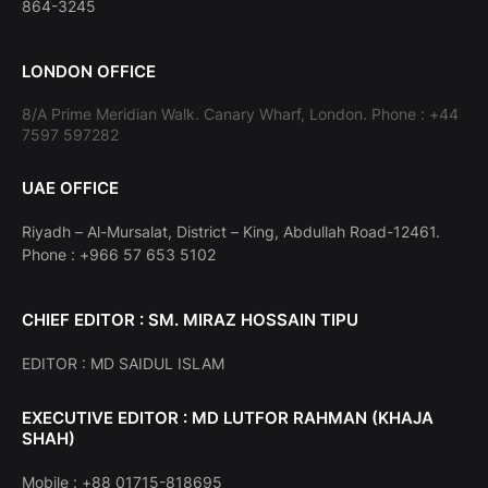
864-3245
LONDON OFFICE
8/A Prime Meridian Walk. Canary Wharf, London. Phone : +44
7597 597282
UAE OFFICE
Riyadh – Al-Mursalat, District – King, Abdullah Road-12461.
Phone : +966 57 653 5102
CHIEF EDITOR : SM. MIRAZ HOSSAIN TIPU
EDITOR : MD SAIDUL ISLAM
EXECUTIVE EDITOR : MD LUTFOR RAHMAN (KHAJA
SHAH)
Mobile : +88 01715-818695