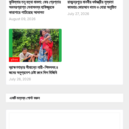
কুমিল্লায় তনু হত্যা মামলা: ফের গ্রেপ্তার
রামচন্দ্রপুরে মাননীয় ধর্মমন্ত্রীর সুস্থতা
অবসরপ্রাপ্ত সেনাসদস্য হাফিজুরকে
কামনায় কোরআন খতম ও দোয়া অনুষ্ঠিত
কারাগারে পাঠিয়েছে আদালত
July 27, 2026
August 09, 2026
কুমিল্লা
ব্রাহ্মণপাড়ার সীমান্তে নারী-শিশুসসহ ৪
জনের অনুপ্রবেশ চেষ্টা রুখে দিল বিজিবি
July 26, 2026
একটি মন্তব্য পোস্ট করুন