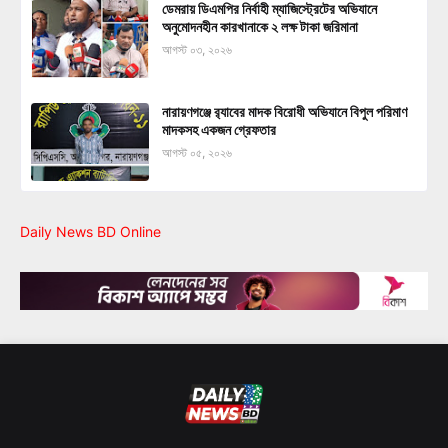
ডেমরায় ডিএমপির নির্বাহী ম্যাজিস্ট্রেটের অভিযানে
অনুমোদনহীন কারখানাকে ২ লক্ষ টাকা জরিমানা
আগস্ট ০৩, ২০২৬
নারায়ণগঞ্জে র‍্যাবের মাদক বিরোধী অভিযানে বিপুল পরিমাণ
মাদকসহ একজন গ্রেফতার
আগস্ট ০৫, ২০২৬
Daily News BD Online