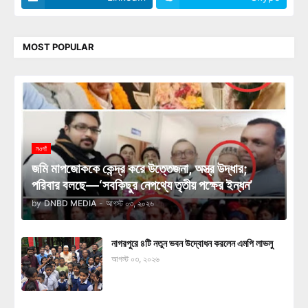
MOST POPULAR
নওগাঁ
জমি মাপজোককে কেন্দ্র করে উত্তেজনা, অস্ত্র উদ্ধার;
পরিবার বলছে—‘সবকিছুর নেপথ্যে তৃতীয় পক্ষের ইন্ধন’
by
DNBD MEDIA
-
আগস্ট ০৩, ২০২৬
নাগরপুরে ৪টি নতুন ভবন উদ্বোধন করলেন এমপি লাভলু
আগস্ট ০৩, ২০২৬