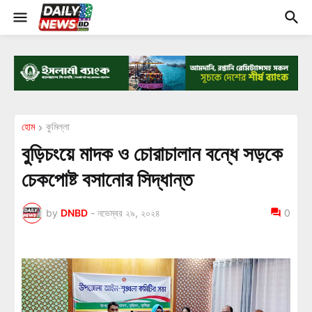
হোম
কুমিল্লা
বুড়িচংয়ে মাদক ও চোরাচালান বন্ধে সড়কে
চেকপোষ্ট বসানোর সিদ্ধান্ত
by
DNBD
-
নভেম্বর ২৯, ২০২৪
0