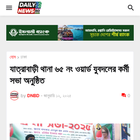
হোম
ঢাকা
যাত্রাবাড়ী থানা ৬৫ নং ওয়ার্ড যুবদলের কর্মী
সভা অনুষ্ঠিত
by
DNBD
-
জানুয়ারি ১২, ২০২৫
0