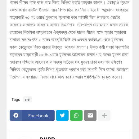
ধানের শীষের পক্ষে কাজ করে বিজয় নিশ্চিত করতে আহ্বান জানান। এছাড়াও প্রধান
বক্তা জনাব রবিউল ইসলাম নয়ন বিগত দিনে ফ্যাসিবাদ বিরোধী আন্দোলন সংগ্রামে
যাত্রাবাড়ী ৬৫ নং ওয়ার্ড যুবদলের প্রশংসা করে আগামী দিনে জনগণের ভোটের
অধিকার ও ভাতের অধিকার আদায়ে বিএনপি'র ভারপ্রাপ্ত চেয়ারম্যান জনাব তারেক
রহমানের নির্দেশনা বাস্তবায়নে ঐক্যবদ্ধ থেকে ধানের শীষের পক্ষে প্রচার প্রচারণা
চালানো সহ সংগঠন ও দলের ভাবমূর্তি বিনষ্ট হয় এরকম কর্মকাণ্ড থেকে যুবদলের
সকল নেতৃবৃন্দকে বিরত থাকার উদাত্ত আহবান জানান। উক্ত কর্মী সভায় সভাপতির
বক্তব্যে যাত্রাবাড়ী ৬৫ নং ওয়ার্ড যুবদলের আহ্বায়ক জনাব শাহ আলম যুবদল ঢাকা
মহানগর দক্ষিণের আহবায়ক ও সদস্য সচিবের সহ যুবদল ঢাকা মহানগর দক্ষিণের
সিনিয়র নেতৃবৃন্দদের প্রতি বিশেষ কৃতজ্ঞতা প্রকাশ করে আগামী দিনে তাদের যেকোনো
নির্দেশনা বাস্তবায়নে নিরলসভাবে কাজ করে যাওয়ার প্রতিশ্রুতি ব্যক্ত করেন।
Tags
ঢাকা
Facebook