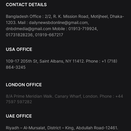
CONTACT DETAILS
Bangladesh Office : 2/2, R. K. Mission Road, Motijheel, Dhaka-
1203. Mail : dailynewsbdonline@gmail.com,
dnbdmedia@gmail.com Mobile : 01913-719924,
01731828236, 01919-667217
USA OFFICE
109-17 205th St, Saint Albans, NY 11412. Phone : +1 (718)
864-3245
LONDON OFFICE
8/A Prime Meridian Walk. Canary Wharf, London. Phone : +44
7597 597282
UAE OFFICE
Riyadh – Al-Mursalat, District – King, Abdullah Road-12461.