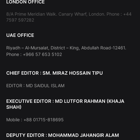
LONDON OFFICE
8/A Prime Meridian Walk. Canary Wharf, London. Phone : +44
7597 597282
UAE OFFICE
Riyadh – Al-Mursalat, District – King, Abdullah Road-12461.
Phone : +966 57 653 5102
CHIEF EDITOR : SM. MIRAZ HOSSAIN TIPU
EDITOR : MD SAIDUL ISLAM
EXECUTIVE EDITOR : MD LUTFOR RAHMAN (KHAJA
SHAH)
Mobile : +88 01715-818695
DEPUTY EDITOR : MOHAMMAD JAHANGIR ALAM