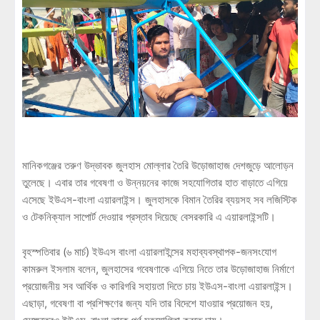
মানিকগঞ্জের তরুণ উদ্ভাবক জুলহাস মোল্লার তৈরি উড়োজাহাজ দেশজুড়ে আলোড়ন
তুলেছে। এবার তার গবেষণা ও উন্নয়নের কাজে সহযোগিতার হাত বাড়াতে এগিয়ে
এসেছে ইউএস-বাংলা এয়ারলাইন্স। জুলহাসকে বিমান তৈরির ব্যয়সহ সব লজিস্টিক
ও টেকনিক্যাল সাপোর্ট দেওয়ার প্রস্তাব দিয়েছে বেসরকারি এ এয়ারলাইন্সটি।
বৃহস্পতিবার (৬ মার্চ) ইউএস বাংলা এয়ারলাইন্সের মহাব্যবস্থাপক-জনসংযোগ
কামরুল ইসলাম বলেন, জুলহাসের গবেষণাকে এগিয়ে নিতে তার উড়োজাহাজ নির্মাণে
প্রয়োজনীয় সব আর্থিক ও কারিগরি সহায়তা দিতে চায় ইউএস-বাংলা এয়ারলাইন্স।
এছাড়া, গবেষণা বা প্রশিক্ষণের জন্য যদি তার বিদেশে যাওয়ার প্রয়োজন হয়,