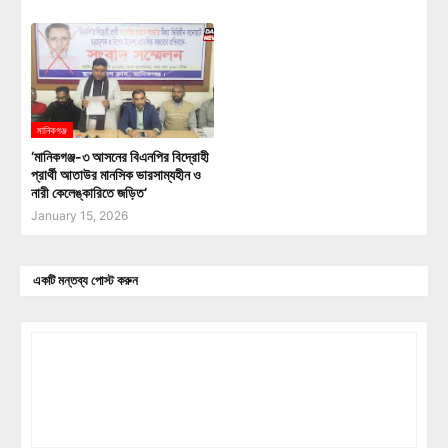
মানিকগঞ্জ
‘মানিকগঞ্জ-৩ আসনের বিএনপির বিদ্রোহী
প্রার্থী আতাউর মানসিক ভারসাম্যহীন ও
নারী কেলেঙ্কারিতে জড়িত’
January 15, 2026
একটি মন্তব্য পোস্ট করুন