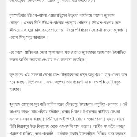
সেক্ষেত্রেও ইউএস-বাংলা তাকে পূর্ণ সহযোগিতা করতে চায়।
বৃহস্পতিবার ইউএস-বাংলা এয়ারলাইন্সের উত্তরা কার্যালয়ে আসেন জুলহাস
মোল্লা। এসময় তিনি ইউএস-বাংলার প্রস্তাব শোনেন। ইউএস-বাংলার সঙ্গে
কীভাবে এক হয়ে কাজ করতে পারেন সে বিষয়ে পরিবারের সঙ্গে কথা বলবেন জুলহাস।
এরপর সিদ্ধান্ত জানাবেন।
এর আগে, মানিকগঞ্জ জেলা প্রশাসনের পক্ষ থেকেও জুলহাসের গবেষণাকে উৎসাহিত
করতে আর্থিক সহায়তা দেওয়ার কথা জানানো হয়েছিল।
জুলহাসের এই সফলতা দেশের তরুণ উদ্ভাবকদের জন্য অনুপ্রেরণা হয়ে থাকবে বলে
মনে করছেন বিশেষজ্ঞরা। এখন অপেক্ষা তার গবেষণা আরও বড় পরিসরে বিস্তৃত
হওয়ার।
জুলহাস মোল্লার মূল বাড়ি মানিকগঞ্জের দৌলতপুর উপজেলার বাঘুটিয়া এলাকায়। নদী
ভাঙনের কারণে তার পরিবার বর্তমানে জেলার শিবালয় উপজেলার ষাইটঘর তেওতা
এলাকায় বসবাস করছে। তিনি ছয় ভাই ও দুই বোনের মধ্যে পঞ্চম। ২০১৪ সালে
তিনি জিয়নপুর উচ্চ বিদ্যালয় থেকে এসএসসি পাস করেন। আর্থিক সংকটের কারণে
পড়ালেখা চালিয়ে যেতে পারেননি। বর্তমানে ঢাকায় ইলেকট্রিক মিস্ত্রির কাজ করছেন