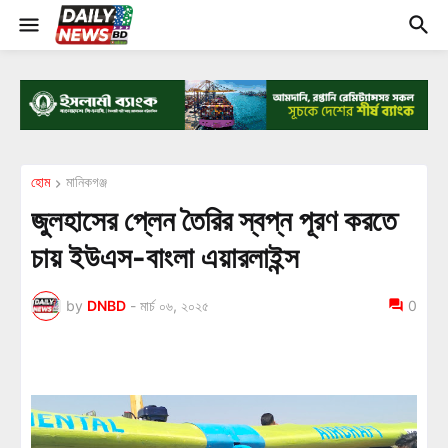
হোম
মানিকগঞ্জ
জুলহাসের প্লেন তৈরির স্বপ্ন পূরণ করতে
চায় ইউএস-বাংলা এয়ারলাইন্স
by
DNBD
-
মার্চ ০৬, ২০২৫
0