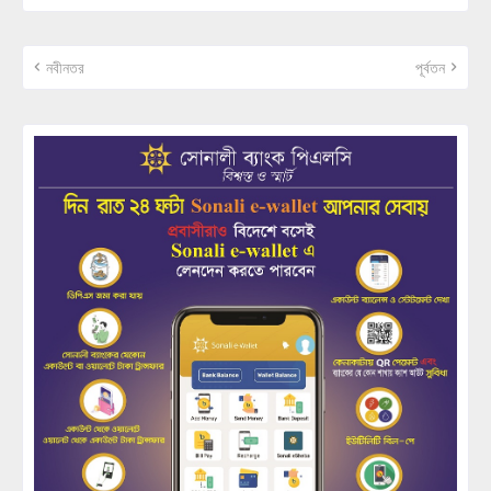
নবীনতর
পূর্বতন