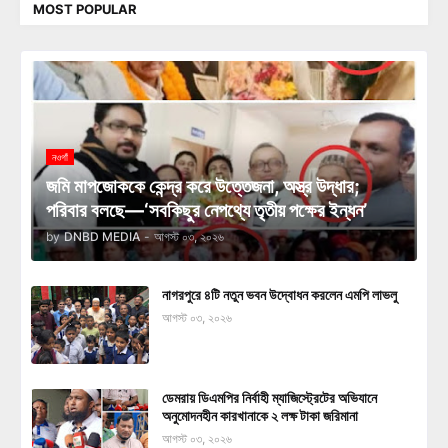
MOST POPULAR
নওগাঁ
জমি মাপজোককে কেন্দ্র করে উত্তেজনা, অস্ত্র উদ্ধার;
পরিবার বলছে—‘সবকিছুর নেপথ্যে তৃতীয় পক্ষের ইন্ধন’
by
DNBD MEDIA
-
আগস্ট ০৩, ২০২৬
নাগরপুরে ৪টি নতুন ভবন উদ্বোধন করলেন এমপি লাভলু
আগস্ট ০৩, ২০২৬
ডেমরায় ডিএমপির নির্বাহী ম্যাজিস্ট্রেটের অভিযানে
অনুমোদনহীন কারখানাকে ২ লক্ষ টাকা জরিমানা
আগস্ট ০৩, ২০২৬