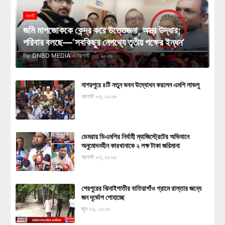
নওগাঁ
জমি মাপজোককে কেন্দ্র করে উত্তেজনা, অস্ত্র উদ্ধার;
পরিবার বলছে—‘সবকিছুর নেপথ্যে তৃতীয় পক্ষের ইন্ধন’
by
DNBD MEDIA
-
আগস্ট ০৩, ২০২৬
নাগরপুরে ৪টি নতুন ভবন উদ্বোধন করলেন এমপি লাভলু
আগস্ট ০৩, ২০২৬
ডেমরায় ডিএমপির নির্বাহী ম্যাজিস্ট্রেটের অভিযানে
অনুমোদনহীন কারখানাকে ২ লক্ষ টাকা জরিমানা
আগস্ট ০৩, ২০২৬
শেরপুরের ঝিনাইগাতীর বাতিয়াগাঁও গ্রামে রাস্তার জন্যে
জন দূর্ভোগ পোহাচ্ছে
জুন ০৬, ২০২৩