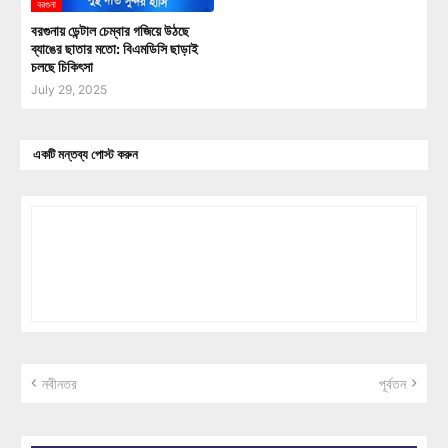
বরগুনা
বরগুনায় ডেন্টাল চেম্বার গজিয়ে উঠছে
ব্যাঙের ছাতার মতো: বিএমডিসি ছাড়াই
চলছে চিকিৎসা
July 29, 2025
একটি মন্তব্য পোস্ট করুন
নবীনতর
পূর্বতন