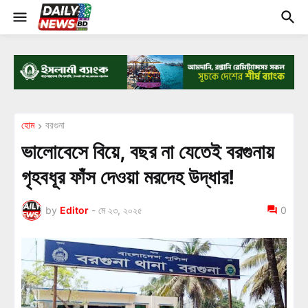
হোম
বরগুনা
ভালোবেসে বিয়ে, বছর না যেতেই বরগুনায়
গৃহবধূর ফাঁস দেওয়া মরদেহ উদ্ধার!
by
Editor
-
মে ২৩, ২০২৫
0