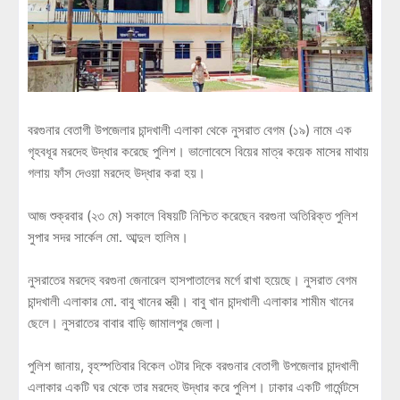
বরগুনার বেতাগী উপজেলার চান্দখালী এলাকা থেকে নুসরাত বেগম (১৯) নামে এক
গৃহবধূর মরদেহ উদ্ধার করেছে পুলিশ। ভালোবেসে বিয়ের মাত্র কয়েক মাসের মাথায়
গলায় ফাঁস দেওয়া মরদেহ উদ্ধার করা হয়।
আজ শুক্রবার (২৩ মে) সকালে বিষয়টি নিশ্চিত করেছেন বরগুনা অতিরিক্ত পুলিশ
সুপার সদর সার্কেল মো. আব্দুল হালিম।
নুসরাতের মরদেহ বরগুনা জেনারেল হাসপাতালের মর্গে রাখা হয়েছে। নুসরাত বেগম
চান্দখালী এলাকার মো. বাবু খানের স্ত্রী। বাবু খান চান্দখালী এলাকার শামীম খানের
ছেলে। নুসরাতের বাবার বাড়ি জামালপুর জেলা।
পুলিশ জানায়, বৃহস্পতিবার বিকেল ৩টার দিকে বরগুনার বেতাগী উপজেলার চান্দখালী
এলাকার একটি ঘর থেকে তার মরদেহ উদ্ধার করে পুলিশ। ঢাকার একটি গার্মেন্টসে