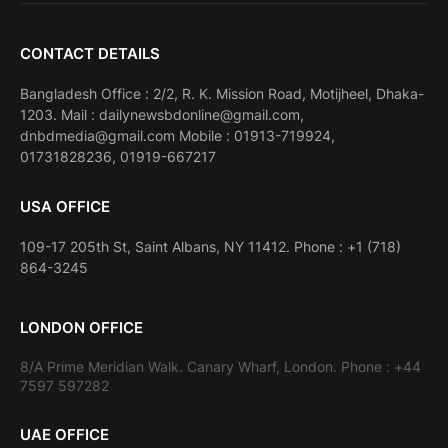
CONTACT DETAILS
Bangladesh Office : 2/2, R. K. Mission Road, Motijheel, Dhaka-
1203. Mail : dailynewsbdonline@gmail.com,
dnbdmedia@gmail.com Mobile : 01913-719924,
01731828236, 01919-667217
USA OFFICE
109-17 205th St, Saint Albans, NY 11412. Phone : +1 (718)
864-3245
LONDON OFFICE
8/A Prime Meridian Walk. Canary Wharf, London. Phone : +44
7597 597282
UAE OFFICE