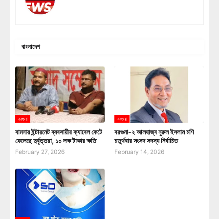
বাংলাদেশ
বরগুনা
বরগুনা
বামনায় ইন্টারনেট ব্যবসায়ীর ক্যাবেল কেটে
বরগুনা-২ আলহাজ্ব নুরুল ইসলাম মণি
ফেলেছে দুর্বৃত্তরা, ১০ লক্ষ টাকার ক্ষতি
চতুর্থবার সংসদ সদস্য নির্বাচিত
February 27, 2026
February 14, 2026