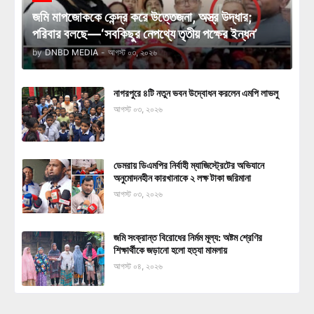
জমি মাপজোককে কেন্দ্র করে উত্তেজনা, অস্ত্র উদ্ধার;
পরিবার বলছে—‘সবকিছুর নেপথ্যে তৃতীয় পক্ষের ইন্ধন’
by
DNBD MEDIA
-
আগস্ট ০৩, ২০২৬
নাগরপুরে ৪টি নতুন ভবন উদ্বোধন করলেন এমপি লাভলু
আগস্ট ০৩, ২০২৬
ডেমরায় ডিএমপির নির্বাহী ম্যাজিস্ট্রেটের অভিযানে
অনুমোদনহীন কারখানাকে ২ লক্ষ টাকা জরিমানা
আগস্ট ০৩, ২০২৬
জমি সংক্রান্ত বিরোধের নির্মম মূল্য: অষ্টম শ্রেণির
শিক্ষার্থীকে জড়ানো হলো হত্যা মামলায়
আগস্ট ০৪, ২০২৬