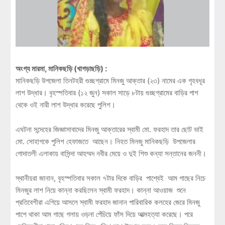
অংগ্য মারমা, মানিকছড়ি (খাগড়াছড়ি) :
মানিকছড়ি উপজেলা তিনটহরী গুচ্ছগ্রামে মিনজু আক্তার (২৩) নামের এক গৃহবধূর
লাশ উদ্ধার। বৃহস্পতিবার (১২ জুন) সকাল সাড়ে ৮টায় গুচ্ছগ্রামের বাড়ির পাশ
থেকে ওই নারী লাশ উদ্ধার করেছে পুলিশ।
এঘটনা সন্দেহের জিজ্ঞাসাবাদের মিনজু আক্তারের স্বামী মো. ফরহাদ তার ছোট ভাই
মো. সোহাগকে পুলিশ হেফাজতে আছেন। নিহত মিনজু মানিকছড়ি উপজেলার
গোদাতলী এলাকায় বাসিন্দা আহম্মদ নবীর মেয়ে ও দুই শিশু কন্যা সন্তানের জননী।
স্থানীয়রা জানান, বৃহস্পতিবার সকাল ৭টার দিকে বাড়ির পাশ্বেই আম গাছের নিচে
মিনজুর লাশ নিয়ে কান্না করছিলেন স্বামী ফরহাদ। কান্না আওয়াজ শুনে
প্রতিবেশীরা এগিয়ে আসলে স্বামী ফরহাদ জানান পারিবারিক কলহের জেরে মিনজু
পাশে থাকা আম গাছে গলায় ওড়না পেঁচিয়ে ফাঁস দিয়ে আত্মহত্যা করেছে। পরে