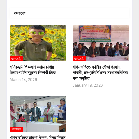
বাংলাদেশ
খাগড়াছড়ি
খাগড়াছড়ি
মানিকছড়ি পিকআপ ভ্যানে চাপায়
খাগড়াছড়িতে স্থানীয় মৌজা প্রধান,
কিন্ডারগার্টেন স্কুলের শিক্ষার্থী নিহত
কার্বারী, জনপ্রতিনিধিদের সাথে মতবিনিময়
সভা অনুষ্ঠিত
March 14, 2026
January 19, 2026
খাগড়াছড়ি
খাগড়াছড়িতে তারুণ্য উৎসব, বিজয় দিবসে