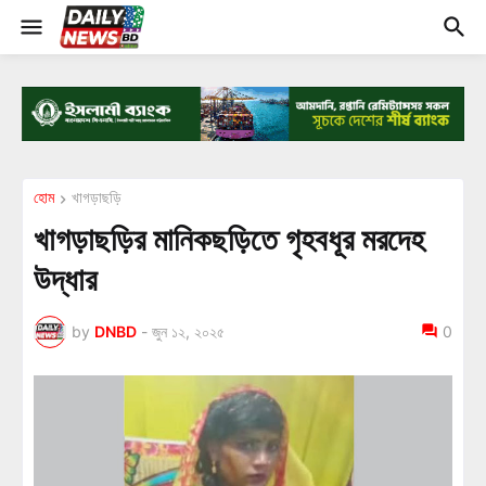
হোম
খাগড়াছড়ি
খাগড়াছড়ির মানিকছড়িতে গৃহবধূর মরদেহ
উদ্ধার
by
DNBD
-
জুন ১২, ২০২৫
0