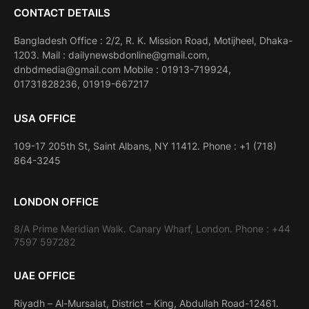
CONTACT DETAILS
Bangladesh Office : 2/2, R. K. Mission Road, Motijheel, Dhaka-
1203. Mail : dailynewsbdonline@gmail.com,
dnbdmedia@gmail.com Mobile : 01913-719924,
01731828236, 01919-667217
USA OFFICE
109-17 205th St, Saint Albans, NY 11412. Phone : +1 (718)
864-3245
LONDON OFFICE
8/A Prime Meridian Walk. Canary Wharf, London. Phone : +44
7597 597282
UAE OFFICE
Riyadh – Al-Mursalat, District – King, Abdullah Road-12461.