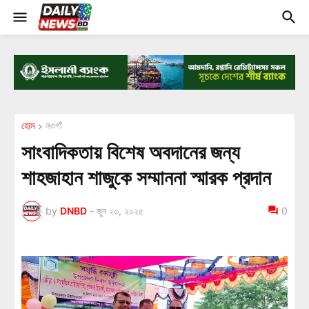
হোম
নওগাঁ
সাংবাদিকতায় বিশেষ অবদানের জন্য
শাহজাহান শাজুকে সম্মাননা স্মারক প্রদান
by
DNBD
-
জুন ২৩, ২০২৫
0