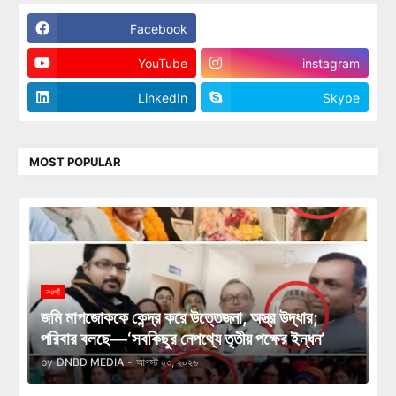
Facebook
Twitter
YouTube
instagram
LinkedIn
Skype
MOST POPULAR
নওগাঁ
জমি মাপজোককে কেন্দ্র করে উত্তেজনা, অস্ত্র উদ্ধার;
পরিবার বলছে—‘সবকিছুর নেপথ্যে তৃতীয় পক্ষের ইন্ধন’
by
DNBD MEDIA
-
আগস্ট ০৩, ২০২৬