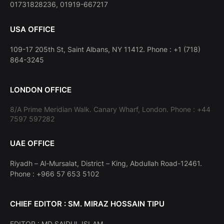
01731828236, 01919-667217
USA OFFICE
109-17 205th St, Saint Albans, NY 11412. Phone : +1 (718)
864-3245
LONDON OFFICE
8/A Prime Meridian Walk. Canary Wharf, London. Phone : +44
7597 597282
UAE OFFICE
Riyadh – Al-Mursalat, District – King, Abdullah Road-12461.
Phone : +966 57 653 5102
CHIEF EDITOR : SM. MIRAZ HOSSAIN TIPU
EDITOR : MD SAIDUL ISLAM