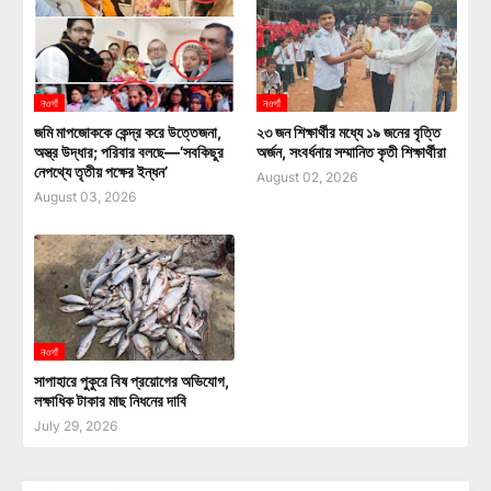
নওগাঁ
নওগাঁ
জমি মাপজোককে কেন্দ্র করে উত্তেজনা,
২৩ জন শিক্ষার্থীর মধ্যে ১৯ জনের বৃত্তি
অস্ত্র উদ্ধার; পরিবার বলছে—‘সবকিছুর
অর্জন, সংবর্ধনায় সম্মানিত কৃতী শিক্ষার্থীরা
নেপথ্যে তৃতীয় পক্ষের ইন্ধন’
August 02, 2026
August 03, 2026
নওগাঁ
সাপাহারে পুকুরে বিষ প্রয়োগের অভিযোগ,
লক্ষাধিক টাকার মাছ নিধনের দাবি
July 29, 2026