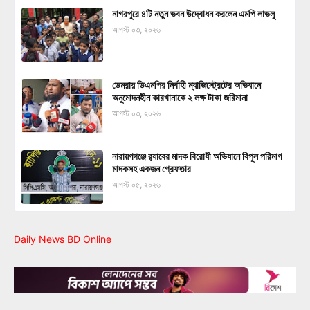
নাগরপুরে ৪টি নতুন ভবন উদ্বোধন করলেন এমপি লাভলু
আগস্ট ০৩, ২০২৬
ডেমরায় ডিএমপির নির্বাহী ম্যাজিস্ট্রেটের অভিযানে
অনুমোদনহীন কারখানাকে ২ লক্ষ টাকা জরিমানা
আগস্ট ০৩, ২০২৬
নারায়ণগঞ্জে র‍্যাবের মাদক বিরোধী অভিযানে বিপুল পরিমাণ
মাদকসহ একজন গ্রেফতার
আগস্ট ০৫, ২০২৬
Daily News BD Online