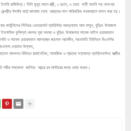
া ইলাহি রাজিউন)। তিনি মৃত্যু কালে স্ত্রী, ২ ছেলে, ৩ মেয়ে নাতী নাতনি সহ অসংখ্য
 কেন্দ্রীয় ঈদগাঁহ মাঠে জানাজা শেষে মরহুমের লাশ পারিবারিক কবরস্থানে দাফন করা হয়।
েশ বার কাউন্সিলের সিনিয়র এডভোকেট ব্যারিস্টার আবদুল্লাহ আল মামুন, বুড়িচং উপজেলা
ত ইসলামিক কুমিল্লা জেলার শূরা সদস্য ও বুড়িচং উপজেলার সাবেক ভাইস চেয়ারম্যান
তি ও সাবেক চেয়ারম্যান আলহাজ্ব জয়নাল আবেদীন, ময়নামতি ইউনিয়ন বিএনপির
 মাওলানা নেয়ামত উল্লাহ,
েন বাদলসহ বিভিন্ন রাজনৈতিক, সামাজিক ও গ্রামের গণ্যমান্য ব্যাক্তিবর্গসহ আত্মীয়
রতি গভীর সমবেদনা জানিয়ে আব্দুর রব মাস্টারের জন্য দোয়া করেন।