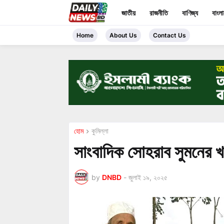
জাতীয়
রাজনীতি
বাণিজ্য
বাংল
Home
About Us
Contact Us
হোম
কুমিল্লা
সাংবাদিক সোহরাব সুমনের খা
by
DNBD
-
জুলাই ১৯, ২০২৫