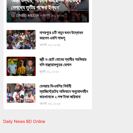
অস্ত্র উদ্ধার; পরিবার বলছে—‘সবকিছুর
নেপথ্যে তৃতীয় পক্ষের ইন্ধন’
by
DNBD MEDIA
-
আগস্ট ০৩, ২০২৬
নাগরপুরে ৪টি নতুন ভবন উদ্বোধন
করলেন এমপি লাভলু
আগস্ট ০৩, ২০২৬
স্ত্রী ও ছোট বোনের স্বামীর পরকিয়ার
বলি বাঞ্ছারামপুরের হেলাল
জুলাই ৩১, ২০২৬
ডেমরায় ডিএমপির নির্বাহী
ম্যাজিস্ট্রেটের অভিযানে অনুমোদনহীন
কারখানাকে ২ লক্ষ টাকা জরিমানা
আগস্ট ০৩, ২০২৬
Daily News BD Online