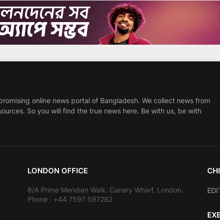
promising online news portal of Bangladesh. We collect news from
sources. So you will find the true news here. Be with us, be with
LONDON OFFICE
CHI
8/A Prime Meridian Walk. Canary Wharf, London.
EDI
Phone : +44 7597 597282
EX