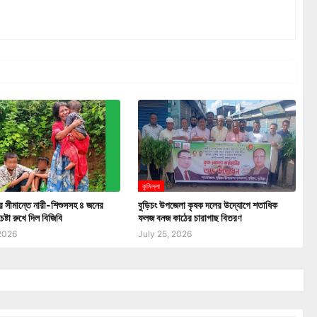
কুমিল্লা
ার সীমান্তে নারী-শিশুসসহ ৪ জনের
বুড়িচং উপজেলা কৃষক দলের উদ্যোগে শতাধিক
েষ্টা রুখে দিল বিজিবি
ফলজ বনজ কাঠের চারাগাছ বিতরণ
 2026
July 25, 2026