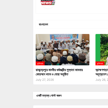
বাংলাদেশ
কুমিল্লা
কুমিল্লা
রামচন্দ্রপুরে মাননীয় ধর্মমন্ত্রীর সুস্থতা কামনায়
ব্রাহ্মণপাড়
কোরআন খতম ও দোয়া অনুষ্ঠিত
অনুপ্রবেশ চ
July 27, 2026
July 26,
একটি মন্তব্য পোস্ট করুন