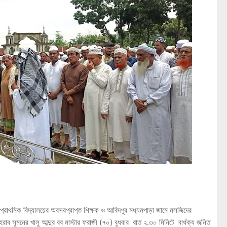
্রাথমিক বিদ্যালয়ের অবসরপ্রাপ্ত শিক্ষক ও আবিদপুর মধ্যমপাড়া জামে মসজিদের
রাব সুমনের খালু আব্দুর রব মাস্টার ফরাজী (৭০) বুধবার রাত ২.৩০ মিনিটে বার্ধক্য জনিত