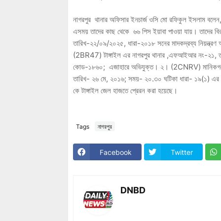
নাগরপুর থানার অফিসার ইনচার্জ ওসি মো রফিকুল ইসলাম বলেন,
এসময় তাদের কাছ থেকে ৬৬ পিস ইয়াবা পাওয়া যায়। তাদের বিরুদ
তারিখ-২২/০৯/২০২৫, ধারা-২০১৮ সনের মাদকদ্রব্য নিয়ন্ত্রণ 
(2BR47) টাঙ্গাইল এর নাগরপুর থানার ,এফআইআর নং-২১, ত
কোড-১৮৬০; এজাহারে অভিযুক্ত। ২। (2CNRV) মানিকগঞ্জ 
তারিখ- ২৬ মে, ২০১৬; সময়- ২০.৩০ ঘটিকা ধারা- ১৯(১) এর 
কে টাঙ্গাইল জেল হাজতে প্রেরন করা হয়েছে।
Tags
নাগরপুর
Facebook
Twitter
DNBD