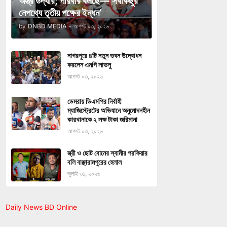
অস্ত্র উদ্ধার; পরিবার বলছে—‘সবকিছুর
নেপথ্যে তৃতীয় পক্ষের ইন্ধন’
by
DNBD MEDIA
-
আগস্ট ০৩, ২০২৬
নাগরপুরে ৪টি নতুন ভবন উদ্বোধন
করলেন এমপি লাভলু
আগস্ট ০৩, ২০২৬
ডেমরায় ডিএমপির নির্বাহী
ম্যাজিস্ট্রেটের অভিযানে অনুমোদনহীন
কারখানাকে ২ লক্ষ টাকা জরিমানা
আগস্ট ০৩, ২০২৬
স্ত্রী ও ছোট বোনের স্বামীর পরকিয়ার
বলি বাঞ্ছারামপুরের হেলাল
জুলাই ৩১, ২০২৬
Daily News BD Online