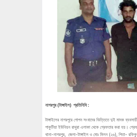
নাগরপুর (টাঙ্গাইল) প্রতিনিধি :
টাঙ্গাইলের নাগরপুরে গোপন সংবাদের ভিত্তিতে দুই মাদক ব্যবস
পাকুটিয়া ইউনিয়ন রাথুরা এলাকা থেকে গ্রেফতার করা হয়। গ্রে
থানা-নাগরপুর, জেলা-টাঙ্গাইল ও মোঃ মিলন (২৬), পিতা- রফিকু