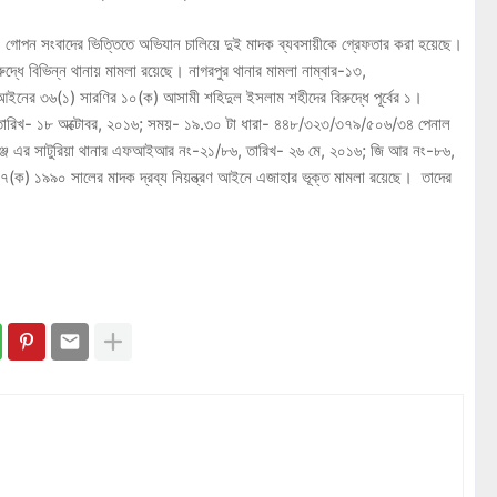
 গোপন সংবাদের ভিত্তিতে অভিযান চালিয়ে দুই মাদক ব্যবসায়ীকে গ্রেফতার করা হয়েছে।
্ধে বিভিন্ন থানায় মামলা রয়েছে। নাগরপুর থানার মামলা নাম্বার-১৩,
আইনের ৩৬(১) সারণির ১০(ক) আসামী শহিদুল ইসলাম শহীদের বিরুদ্ধে পূর্বের ১।
ারিখ- ১৮ অক্টোবর, ২০১৬; সময়- ১৯.৩০ টা ধারা- ৪৪৮/৩২৩/৩৭৯/৫০৬/৩৪ পেনাল
এর সাটুরিয়া থানার এফআইআর নং-২১/৮৬, তারিখ- ২৬ মে, ২০১৬; জি আর নং-৮৬,
৭(ক) ১৯৯০ সালের মাদক দ্রব্য নিয়ন্ত্রণ আইনে এজাহার ভূক্ত মামলা রয়েছে। তাদের