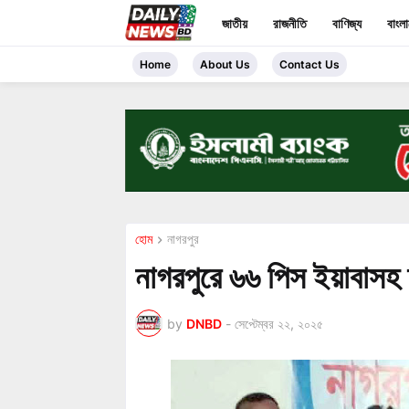
জাতীয়
রাজনীতি
বাণিজ্য
বাংল
Home
About Us
Contact Us
হোম
নাগরপুর
নাগরপুরে ৬৬ পিস ইয়াবাসহ 
by
DNBD
-
সেপ্টেম্বর ২২, ২০২৫