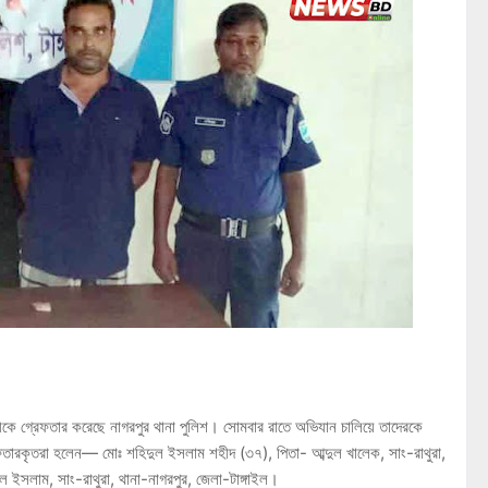
ায়ীকে গ্রেফতার করেছে নাগরপুর থানা পুলিশ। সোমবার রাতে অভিযান চালিয়ে তাদেরকে
ফতারকৃতরা হলেন— মোঃ শহিদুল ইসলাম শহীদ (৩৭), পিতা- আব্দুল খালেক, সাং-রাথুরা,
ল ইসলাম, সাং-রাথুরা, থানা-নাগরপুর, জেলা-টাঙ্গাইল।