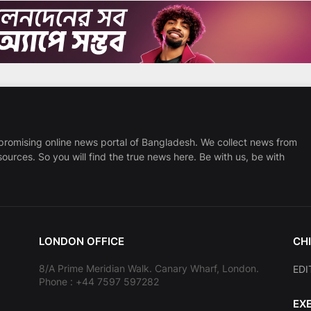
promising online news portal of Bangladesh. We collect news from
sources. So you will find the true news here. Be with us, be with
LONDON OFFICE
CHI
8/A Prime Meridian Walk. Canary Wharf, London.
EDI
Phone : +44 7597 597282
EX