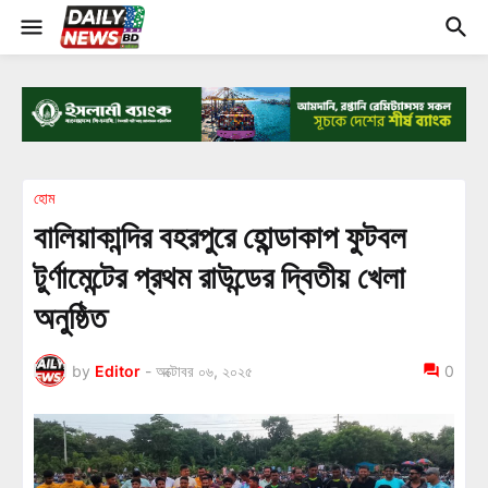
হোম
বালিয়াকান্দির বহরপুরে হোন্ডাকাপ ফুটবল
টুর্ণামেন্টের প্রথম রাউন্ডের দ্বিতীয় খেলা
অনুষ্ঠিত
by
Editor
-
অক্টোবর ০৬, ২০২৫
0