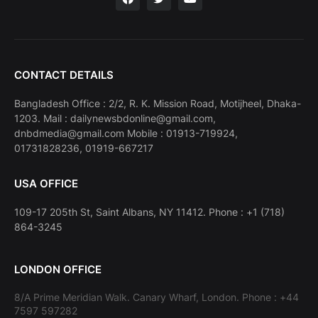
CONTACT DETAILS
Bangladesh Office : 2/2, R. K. Mission Road, Motijheel, Dhaka-
1203. Mail : dailynewsbdonline@gmail.com,
dnbdmedia@gmail.com Mobile : 01913-719924,
01731828236, 01919-667217
USA OFFICE
109-17 205th St, Saint Albans, NY 11412. Phone : +1 (718)
864-3245
LONDON OFFICE
8/A Prime Meridian Walk. Canary Wharf, London. Phone : +44
7597 597282