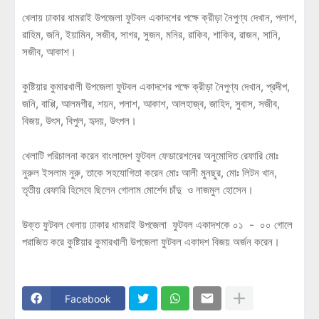
খেলায় ঢাকার ধামরাই উপজেলা ফুটবল একাদশের পক্ষে ক্রীড়া নৈপুণ্য দেখান, পলাশ,
রাহিম, জনি, ইয়ামিন, সজীব, সাগর, সুজন, মনির, রাকিব, শাকিব, রাজন, সানি,
সজীব, আকাশ।
কুষ্টিয়ার কুমারখালী উপজেলা ফুটবল একাদশের পক্ষে ক্রীড়া নৈপুণ্য দেখান, প্রদীপ,
জনি, বাপ্পি, আলমগীর, শয়ন, পলাশ, আকাশ, আলহাজ্ব, জাহিদ, সুবাস, সজীব,
বিজয়, উৎস, বিপুল, হৃদয়, উৎপল।
খেলাটি পরিচালনা করেন বাংলাদেশ ফুটবল ফেডারেশনের অনুমোদিত রেফারি মোঃ
নুরুল ইসলাম নুরু, তাকে সহযোগিতা করেন মোঃ আলী মুনছুর, মোঃ লিটন খান,
তৃতীয় রেফারি হিসেবে ছিলেন গোলাম মোর্শেদ চাঁদু ও নাজমুল হোসেন।
উক্ত ফুটবল খেলায় ঢাকার ধামরাই উপজেলা ফুটবল একাদশকে ০১ - ০০ গোলে
পরাজিত করে কুষ্টিয়ার কুমারখালী উপজেলা ফুটবল একাদশ বিজয় অর্জন করেন।
Facebook