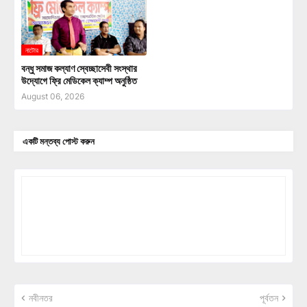
নাটোর
বন্ধু সমাজ কল্যাণ স্বেচ্ছাসেবী সংস্থার
উদ্যোগে ফ্রি মেডিকেল ক্যাম্প অনুষ্ঠিত
August 06, 2026
একটি মন্তব্য পোস্ট করুন
নবীনতর
পূর্বতন