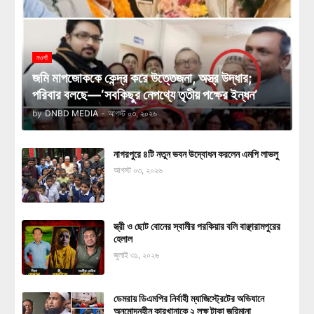
নওগাঁ
জমি মাপজোককে কেন্দ্র করে উত্তেজনা, অস্ত্র উদ্ধার;
পরিবার বলছে—‘সবকিছুর নেপথ্যে তৃতীয় পক্ষের ইন্ধন’
by
DNBD MEDIA
-
আগস্ট ০৩, ২০২৬
নাগরপুরে ৪টি নতুন ভবন উদ্বোধন করলেন এমপি লাভলু
আগস্ট ০৩, ২০২৬
স্ত্রী ও ছোট বোনের স্বামীর পরকিয়ার বলি বাঞ্ছারামপুরের
হেলাল
জুলাই ৩১, ২০২৬
ডেমরায় ডিএমপির নির্বাহী ম্যাজিস্ট্রেটের অভিযানে
অনুমোদনহীন কারখানাকে ২ লক্ষ টাকা জরিমানা