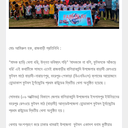
মোঃ আমিরুল হক, রাজবাড়ী প্রতিনিধি :
"মাদক ছাড়ি খেলা ধরি, উন্নত ভবিষ্যৎ গড়ি" 'মাদককে না বলি, ফুটবলকে আঁকড়ে
ধরি' এই কথাটিকে সামনে এনেই রাজবাড়ীর বালিয়াকান্দি উপজেলার বাড়াদী রেলওয়ে
ফুটবল মাঠে বাড়াদী-নারায়ণপুর, বহরপুর-শেকাড়া (বিএনবিএস) ক্লাবের আয়োজনে
হোন্ডাকাপ ফুটবল টুর্ণামেন্টের প্রথম রাউন্ডের দ্বিতীয় খেলা অনুষ্ঠিত হয়েছে।
সোমবার (০৬ অক্টোবর) বিকালে জেলার বালিয়াকান্দি উপজেলার ইসলামপুর ইউনিয়নের
বহরপুর রেলওয়ে ফুটবল মাঠ (বাড়াদী) আন্তঃউপজেলা হোন্ডাকাপ ফুটবল টুর্নামেন্টের
প্রথম রাউন্ডের দ্বিতীয় খেলা অনুষ্ঠিত হয়।
খেলায় অংশগ্রহণ করে ঢাকার ধামরাই উপজেলা ফুটবল একাদশ বনাম কুষ্টিয়ার