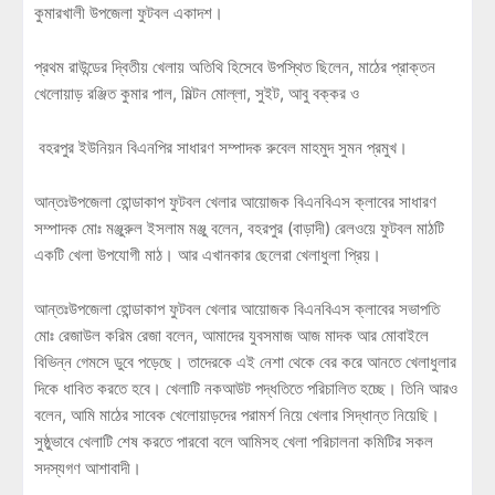
কুমারখালী উপজেলা ফুটবল একাদশ।
প্রথম রাউন্ডের দ্বিতীয় খেলায় অতিথি হিসেবে উপস্থিত ছিলেন, মাঠের প্রাক্তন
খেলোয়াড় রঞ্জিত কুমার পাল, মিল্টন মোল্লা, সুইট, আবু বক্কর ও
বহরপুর ইউনিয়ন বিএনপির সাধারণ সম্পাদক রুবেল মাহমুদ সুমন প্রমুখ।
আন্তঃউপজেলা হোন্ডাকাপ ফুটবল খেলার আয়োজক বিএনবিএস ক্লাবের সাধারণ
সম্পাদক মোঃ মঞ্জুরুল ইসলাম মঞ্জু বলেন, বহরপুর (বাড়াদী) রেলওয়ে ফুটবল মাঠটি
একটি খেলা উপযোগী মাঠ। আর এখানকার ছেলেরা খেলাধুলা প্রিয়।
আন্তঃউপজেলা হোন্ডাকাপ ফুটবল খেলার আয়োজক বিএনবিএস ক্লাবের সভাপতি
মোঃ রেজাউল করিম রেজা বলেন, আমাদের যুবসমাজ আজ মাদক আর মোবাইলে
বিভিন্ন গেমসে ডুবে পড়েছে। তাদেরকে এই নেশা থেকে বের করে আনতে খেলাধুলার
দিকে ধাবিত করতে হবে। খেলাটি নকআউট পদ্ধতিতে পরিচালিত হচ্ছে। তিনি আরও
বলেন, আমি মাঠের সাবেক খেলোয়াড়দের পরামর্শ নিয়ে খেলার সিদ্ধান্ত নিয়েছি।
সুষ্ঠুভাবে খেলাটি শেষ করতে পারবো বলে আমিসহ খেলা পরিচালনা কমিটির সকল
সদস্যগণ আশাবাদী।