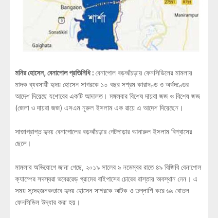
মনির হোসেন, বেনাপোল প্রতিনিধি :
বেনাপোল বড়আঁচড়ায় ফেনসিডিলের মামলায়
মাদক ব্যবসায়ী হৃদয় হোসেন সাগরকে ১০ বছর সশ্রম কারাদণ্ড ও অর্থদণ্ডের
আদেশ দিয়েছে যশোরের একটি আদালত। মঙ্গলবার বিশেষ দায়রা জজ ও বিশেষ জজ
(জেলা ও দায়রা জজ) এসএম নূরুল ইসলাম এক রায়ে এ আদেশ দিয়েছেন।
সাজাপ্রাপ্ত হৃদয় বেনাপোলের বড়আঁচড়ার গেটপাড়ার আনারুল ইসলাম বিশ্বাসের
ছেলে।
মামলার অভিযোগে জানা গেছে, ২০১৯ সালের ৯ নভেম্বর রাতে ৪৯ বিজিবি বেনাপোল
ক্যাম্পের সদস্যরা ভবেররেড় গ্রামের বাইপাসের চোরের রাস্তায় অবস্থান নেন। এ
সময় সন্দেহজনকভাবে হৃদয় হোসেন সাগরকে আটক ও তল্লাশি করে ৬৯ বোতল
ফেনসিডিল উদ্ধার করা হয়।