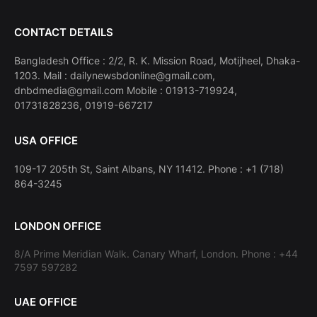
CONTACT DETAILS
Bangladesh Office : 2/2, R. K. Mission Road, Motijheel, Dhaka-
1203. Mail : dailynewsbdonline@gmail.com,
dnbdmedia@gmail.com Mobile : 01913-719924,
01731828236, 01919-667217
USA OFFICE
109-17 205th St, Saint Albans, NY 11412. Phone : +1 (718)
864-3245
LONDON OFFICE
8/A Prime Meridian Walk. Canary Wharf, London. Phone : +44
7597 597282
UAE OFFICE