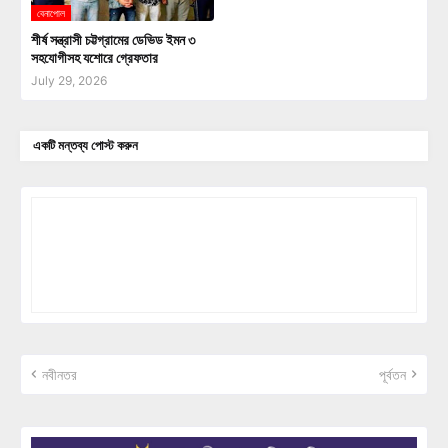
বেনাপোল
শীর্ষ সন্ত্রাসী চট্টগ্রামের ডেভিড ইমন ৩
সহযোগীসহ যশোরে গ্রেফতার
July 29, 2026
একটি মন্তব্য পোস্ট করুন
নবীনতর
পূর্বতন