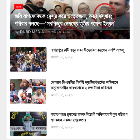
নওগাঁ
জমি মাপজোককে কেন্দ্র করে উত্তেজনা, অস্ত্র উদ্ধার;
পরিবার বলছে—‘সবকিছুর নেপথ্যে তৃতীয় পক্ষের ইন্ধন’
by
DNBD MEDIA
-
আগস্ট ০৩, ২০২৬
নাগরপুরে ৪টি নতুন ভবন উদ্বোধন করলেন এমপি লাভলু
আগস্ট ০৩, ২০২৬
ডেমরায় ডিএমপির নির্বাহী ম্যাজিস্ট্রেটের অভিযানে
অনুমোদনহীন কারখানাকে ২ লক্ষ টাকা জরিমানা
আগস্ট ০৩, ২০২৬
নারায়ণগঞ্জে র‍্যাবের মাদক বিরোধী অভিযানে বিপুল পরিমাণ
মাদকসহ একজন গ্রেফতার
আগস্ট ০৫, ২০২৬