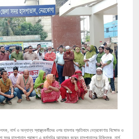
সক, নার্স ও অন্যান্য স্বাস্থ্যকর্মীদের ওপর হামলার প্রতিবাদে নেত্রকোণায় বিক্ষোভ ও
েলা সদর হাসপাতাল প্রাঙ্গণে এ কর্মসূচির আয়োজন করেন হাসপাতালের চিকিৎসক, নার্স,