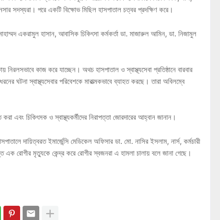
 আনসার সদস্যরা। পরে একটি বিক্ষোভ মিছিল হাসপাতাল চত্বর প্রদক্ষিণ করে।
োহাম্মদ একরামুল হাসান, আবাসিক চিকিৎসা কর্মকর্তা ডা. মাজারুল আমিন, ডা. নিজামুল
রক্ষায় নিরলসভাবে কাজ করে যাচ্ছেন। অথচ হাসপাতাল ও স্বাস্থ্যসেবা প্রতিষ্ঠানে বারবার
ের ঘটনা স্বাস্থ্যসেবার পরিবেশকে মারাত্মকভাবে ব্যাহত করছে। তারা অবিলম্বে
্চিত করা এবং চিকিৎসক ও স্বাস্থ্যকর্মীদের নিরাপত্তা জোরদারের আহ্বান জানান।
াতালে দায়িত্বরত ইমার্জেন্সি মেডিকেল অফিসার ডা. মো. নাসির ইসলাম, নার্স, কর্মচারী
এক রোগীর মৃত্যুকে কেন্দ্র করে রোগীর স্বজনরা এ হামলা চালায় বলে জানা গেছে।