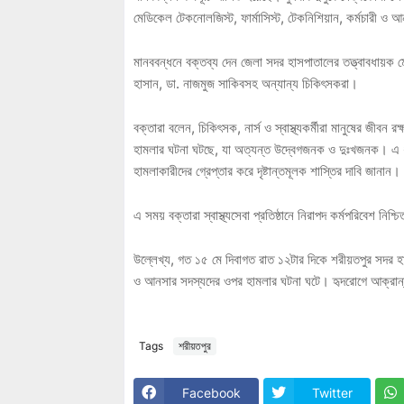
মেডিকেল টেকনোলজিস্ট, ফার্মাসিস্ট, টেকনিশিয়ান, কর্মচারী ও
মানববন্ধনে বক্তব্য দেন জেলা সদর হাসপাতালের তত্ত্বাবধায়ক ম
হাসান, ডা. নাজমুজ সাকিবসহ অন্যান্য চিকিৎসকরা।
বক্তারা বলেন, চিকিৎসক, নার্স ও স্বাস্থ্যকর্মীরা মানুষের জীবন 
হামলার ঘটনা ঘটছে, যা অত্যন্ত উদ্বেগজনক ও দুঃখজনক। এ ধরন
হামলাকারীদের গ্রেপ্তার করে দৃষ্টান্তমূলক শাস্তির দাবি জানান।
এ সময় বক্তারা স্বাস্থ্যসেবা প্রতিষ্ঠানে নিরাপদ কর্মপরিবেশ নিশ
উল্লেখ্য, গত ১৫ মে দিবাগত রাত ১২টার দিকে শরীয়তপুর সদর হাসপ
ও আনসার সদস্যদের ওপর হামলার ঘটনা ঘটে। হৃদরোগে আক্রান্ত 
Tags
শরীয়তপুর
Facebook
Twitter