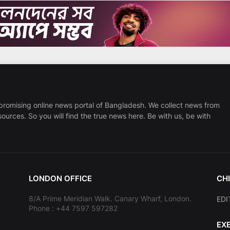
promising online news portal of Bangladesh. We collect news from
sources. So you will find the true news here. Be with us, be with
LONDON OFFICE
CHI
8/A Prime Meridian Walk. Canary Wharf, London.
EDI
Phone : +44 7597 597282
EX