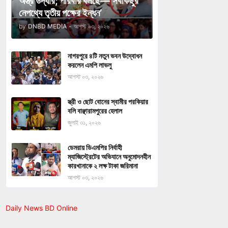
অস্ত্র উদ্ধার; পরিবার বলছে—‘সবকিছুর
নেপথ্যে তৃতীয় পক্ষের ইন্ধন’
by
DNBD MEDIA
-
আগস্ট ০৩, ২০২৬
নাগরপুরে ৪টি নতুন ভবন উদ্বোধন
করলেন এমপি লাভলু
আগস্ট ০৩, ২০২৬
স্ত্রী ও ছোট বোনের স্বামীর পরকিয়ার
বলি বাঞ্ছারামপুরের হেলাল
জুলাই ৩১, ২০২৬
ডেমরায় ডিএমপির নির্বাহী
ম্যাজিস্ট্রেটের অভিযানে অনুমোদনহীন
কারখানাকে ২ লক্ষ টাকা জরিমানা
আগস্ট ০৩, ২০২৬
Daily News BD Online