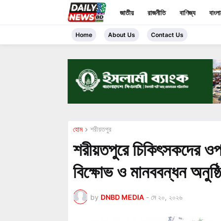
জাতীয়
রাজনীতি
বাণিজ্য
বাংল
Home
About Us
Contact Us
হোম
শরীয়তপুর
শরীয়তপুরে চিকিৎসকদের ওপ
বিক্ষোভ ও মানববন্ধন অনুষ্ঠ
by
DNBD MEDIA
-
মে ২০, ২০২৬