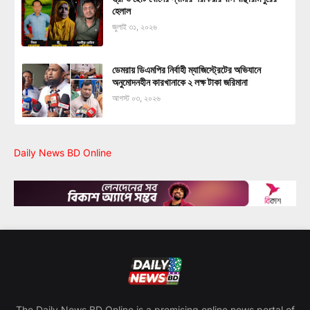
হেলাল
জুলাই ৩১, ২০২৬
ডেমরায় ডিএমপির নির্বাহী ম্যাজিস্ট্রেটের অভিযানে
অনুমোদনহীন কারখানাকে ২ লক্ষ টাকা জরিমানা
আগস্ট ০৩, ২০২৬
Daily News BD Online
The Daily News BD Online is a promising online news portal of