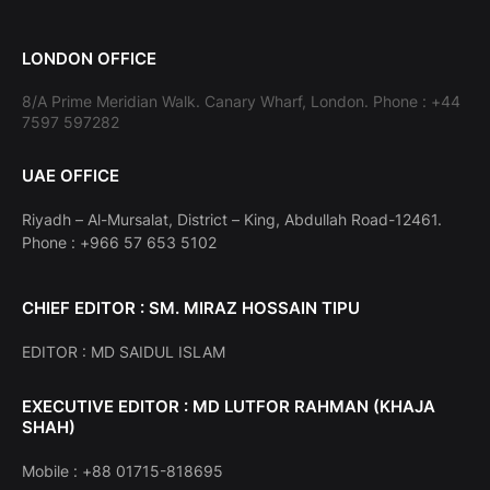
LONDON OFFICE
8/A Prime Meridian Walk. Canary Wharf, London. Phone : +44
7597 597282
UAE OFFICE
Riyadh – Al-Mursalat, District – King, Abdullah Road-12461.
Phone : +966 57 653 5102
CHIEF EDITOR : SM. MIRAZ HOSSAIN TIPU
EDITOR : MD SAIDUL ISLAM
EXECUTIVE EDITOR : MD LUTFOR RAHMAN (KHAJA
SHAH)
Mobile : +88 01715-818695