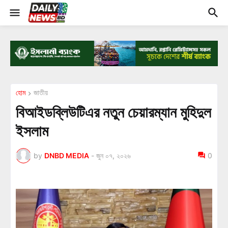
হোম
জাতীয়
বিআইডব্লিউটিএর নতুন চেয়ারম্যান মুহিদুল
ইসলাম
by
DNBD MEDIA
-
জুন ০৭, ২০২৬
0