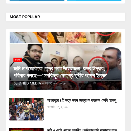
MOST POPULAR
নওগাঁ
জমি মাপজোককে কেন্দ্র করে উত্তেজনা, অস্ত্র উদ্ধার;
পরিবার বলছে—‘সবকিছুর নেপথ্যে তৃতীয় পক্ষের ইন্ধন’
by
DNBD MEDIA
-
আগস্ট ০৩, ২০২৬
নাগরপুরে ৪টি নতুন ভবন উদ্বোধন করলেন এমপি লাভলু
আগস্ট ০৩, ২০২৬
স্ত্রী ও ছোট বোনের স্বামীর পরকিয়ার বলি বাঞ্ছারামপুরের