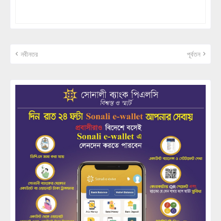
নবীনতর
পূর্বতন