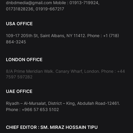
dnbdmedia@gmail.com Mobile : 01913-719924,
01731828236, 01919-667217
USA OFFICE
109-17 205th St, Saint Albans, NY 11412. Phone : +1 (718)
864-3245
LONDON OFFICE
8/A Prime Meridian Walk. Canary Wharf, London. Phone : +44
7597 597282
UAE OFFICE
Riyadh – Al-Mursalat, District – King, Abdullah Road-12461.
Phone : +966 57 653 5102
CHIEF EDITOR : SM. MIRAZ HOSSAIN TIPU