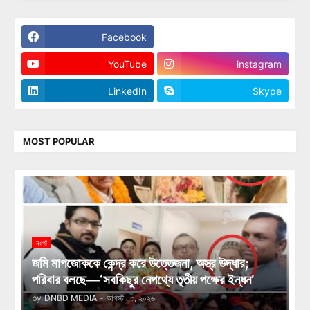
Facebook
Twitter
YouTube
instagram
LinkedIn
Skype
MOST POPULAR
নওগাঁ
জমি মাপজোককে কেন্দ্র করে উত্তেজনা, অস্ত্র উদ্ধার;
পরিবার বলছে—‘সবকিছুর নেপথ্যে তৃতীয় পক্ষের ইন্ধন’
by
DNBD MEDIA
-
আগস্ট ০৩, ২০২৬