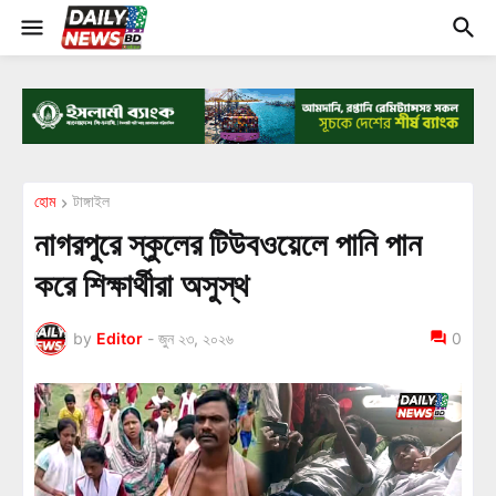
হোম
টাঙ্গাইল
নাগরপুরে স্কুলের টিউবওয়েলে পানি পান
করে শিক্ষার্থীরা অসুস্থ
by
Editor
-
জুন ২৩, ২০২৬
0